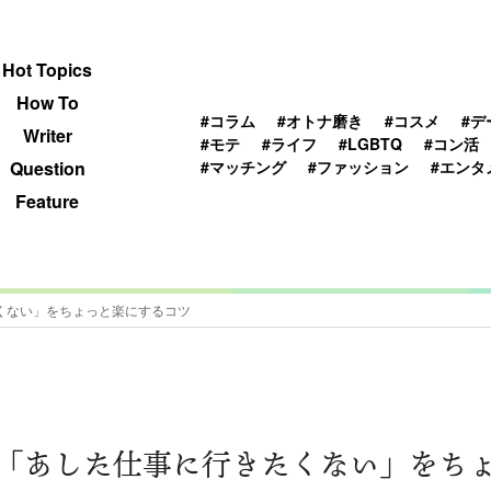
 TOPICS
HOWTO
WRITER
QUESTION
Hot Topics
How To
#コラム
#オトナ磨き
#コスメ
#デ
Writer
#モテ
#ライフ
#LGBTQ
#コン活
#マッチング
#ファッション
#エンタ
Question
Feature
くない」をちょっと楽にするコツ
「あした仕事に行きたくない」をち