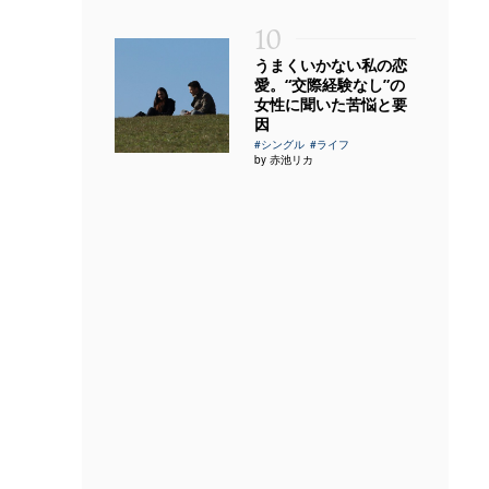
10
うまくいかない私の恋
愛。“交際経験なし”の
女性に聞いた苦悩と要
因
#シングル
#ライフ
by 赤池リカ