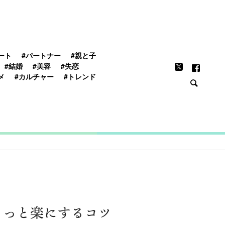
FEATURE
ート
#パートナー
#親と子
#結婚
#美容
#失恋
メ
#カルチャー
#トレンド
ょっと楽にするコツ