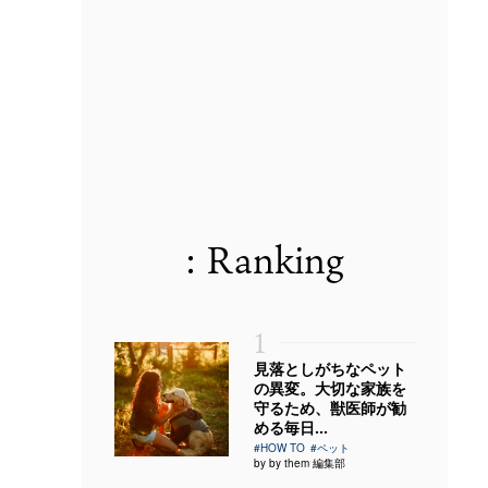
: Ranking
1
見落としがちなペット
の異変。大切な家族を
守るため、獣医師が勧
める毎日...
#HOW TO
#ペット
by by them 編集部