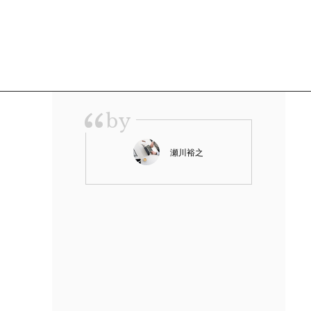
“
by
瀬川裕之