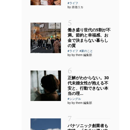
#ライフ
by 赤池リカ
5
働き盛り世代の5割が不
満。節約と幸福感、お
金で決まらない暮らし
の質
#ライフ
#家のこと
by by them 編集部
6
正解がわからない。30
代未婚女性が抱える不
安と、行動できない本
当の理...
#シングル
by by them 編集部
7
パナソニック創業者も