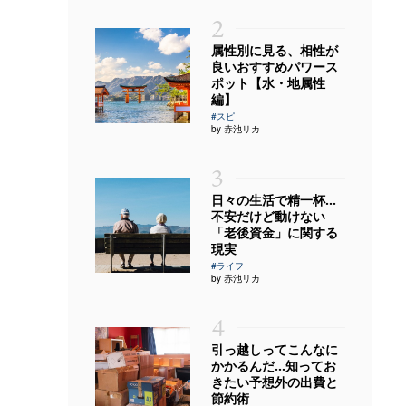
2
属性別に見る、相性が
良いおすすめパワース
ポット【水・地属性
編】
#スピ
by 赤池リカ
3
日々の生活で精一杯…
不安だけど動けない
「老後資金」に関する
現実
#ライフ
by 赤池リカ
4
引っ越しってこんなに
かかるんだ…知ってお
きたい予想外の出費と
節約術