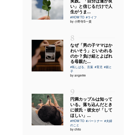
実践。「自分は運が良
い」と信じるだけで人
生がうま...
#HOW TO
#ライフ
by 小野寺S一貴
8
なぜ「男の子ママはか
わいそう」といわれる
のか？負け組とよばれ
る母親た...
#私しばる、言葉
#育児
#親と
子
by angerire
9
円満カップルは知って
いる。落ち込んだとき
に彼氏・彼女が「して
ほしい」...
#HOW TO
#パートナー
#夫婦
のこと
by chito