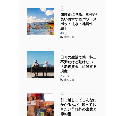
2
属性別に見る、相性が
良いおすすめパワース
ポット【水・地属性
編】
#スピ
by 赤池リカ
3
日々の生活で精一杯…
不安だけど動けない
「老後資金」に関する
現実
#ライフ
by 赤池リカ
4
引っ越しってこんなに
かかるんだ…知ってお
きたい予想外の出費と
節約術