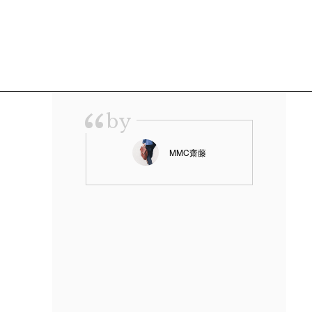
“
by
MMC齋藤