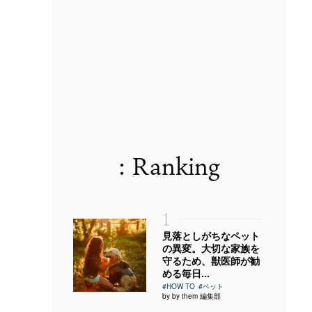
: Ranking
1
見落としがちなペット
の異変。大切な家族を
守るため、獣医師が勧
める毎日...
#HOW TO
#ペット
by by them 編集部