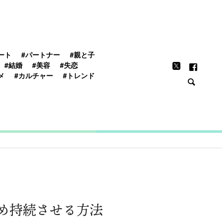
FEATURE
ート
#パートナー
#親と子
#結婚
#美容
#失恋
メ
#カルチャー
#トレンド
め持続させる方法