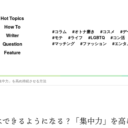
 TOPICS
HOWTO
WRITER
QUESTION
Hot Topics
How To
#コラム
#オトナ磨き
#コスメ
#デ
Writer
#モテ
#ライフ
#LGBTQ
#コン活
#マッチング
#ファッション
#エンタ
Question
Feature
集中力」を高め持続させる方法
はできるようになる？「集中力」を高