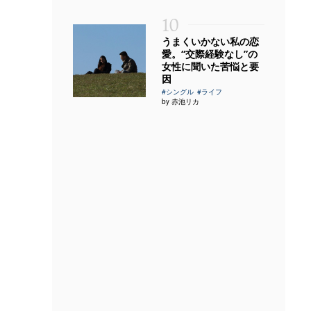
10
うまくいかない私の恋
愛。“交際経験なし”の
女性に聞いた苦悩と要
因
#シングル
#ライフ
by 赤池リカ