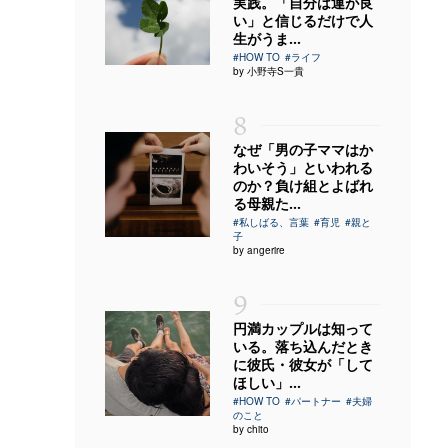
実践。「自分は運が良
い」と信じるだけで人
生がうま...
#HOW TO
#ライフ
by 小野寺S一貴
8
なぜ「男の子ママはか
わいそう」といわれる
のか？負け組とよばれ
る母親た...
#私しばる、言葉
#育児
#親と
子
by angerire
9
円満カップルは知って
いる。落ち込んだとき
に彼氏・彼女が「して
ほしい」...
#HOW TO
#パートナー
#夫婦
のこと
by chito