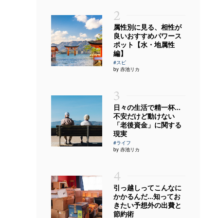
2
属性別に見る、相性が
良いおすすめパワース
ポット【水・地属性
編】
#スピ
by 赤池リカ
3
日々の生活で精一杯…
不安だけど動けない
「老後資金」に関する
現実
#ライフ
by 赤池リカ
4
引っ越しってこんなに
かかるんだ…知ってお
きたい予想外の出費と
節約術