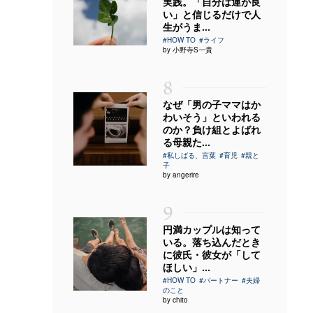
実践。「自分は運が良
い」と信じるだけで人
生がうま...
#HOW TO
#ライフ
by 小野寺S一貴
8
なぜ「男の子ママはか
わいそう」といわれる
のか？負け組とよばれ
る母親た...
#私しばる、言葉
#育児
#親と
子
by angerire
9
円満カップルは知って
いる。落ち込んだとき
に彼氏・彼女が「して
ほしい」...
#HOW TO
#パートナー
#夫婦
のこと
by chito