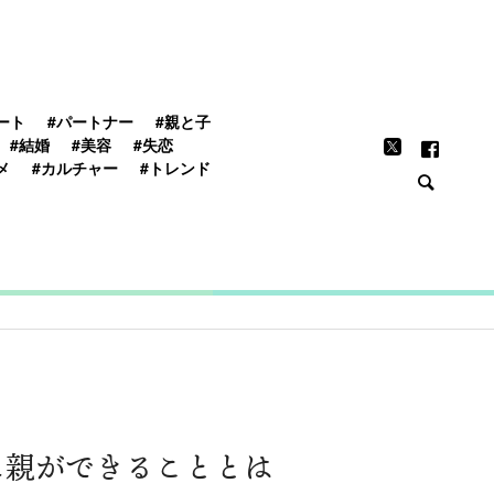
FEATURE
ート
#パートナー
#親と子
#結婚
#美容
#失恋
メ
#カルチャー
#トレンド
に親ができることとは