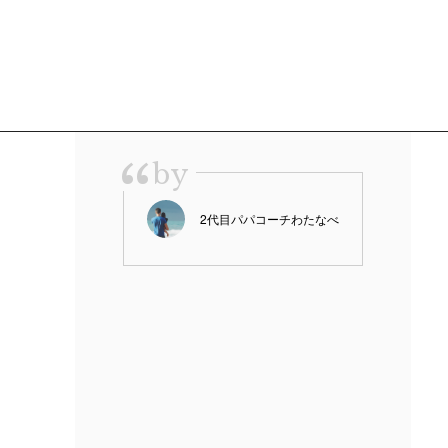
“
by
2代目パパコーチわたなべ