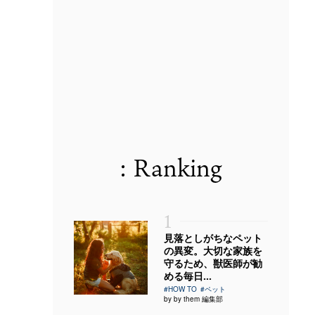
: Ranking
1
見落としがちなペット
の異変。大切な家族を
守るため、獣医師が勧
める毎日...
#HOW TO
#ペット
by by them 編集部