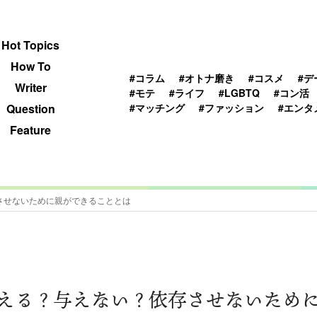
 TOPICS
HOWTO
WRITER
QUESTION
Hot Topics
How To
#コラム
#オトナ磨き
#コスメ
#デ
Writer
#モテ
#ライフ
#LGBTQ
#コン活
#マッチング
#ファッション
#エンタ
Question
Feature
させないために親ができることとは
える？与えない？依存させないため