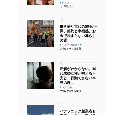
#ライフ
by 赤池リカ
5
働き盛り世代の5割が不
満。節約と幸福感、お
金で決まらない暮らし
の質
#ライフ
#家のこと
by by them 編集部
6
正解がわからない。30
代未婚女性が抱える不
安と、行動できない本
当の理...
#シングル
by by them 編集部
7
パナソニック創業者も