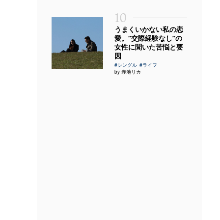
10
うまくいかない私の恋
愛。“交際経験なし”の
女性に聞いた苦悩と要
因
#シングル
#ライフ
by 赤池リカ