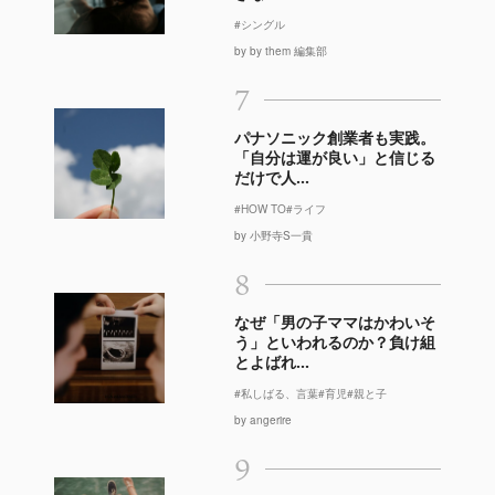
#シングル
by by them 編集部
7
パナソニック創業者も実践。
「自分は運が良い」と信じる
だけで人...
#HOW TO
#ライフ
by 小野寺S一貴
8
なぜ「男の子ママはかわいそ
う」といわれるのか？負け組
とよばれ...
#私しばる、言葉
#育児
#親と子
by angerire
9