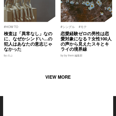
#HOW TO
#シングル
#モテ
検査は「異常なし」なの
恋愛経験ゼロの男性は恋
に、なぜかシンドい…の
愛対象になる？女性100人
犯人はあなたの意志じゃ
の声から見えたスキとキ
なかった
ライの境界線
by のぶ
by by them 編集部
VIEW MORE