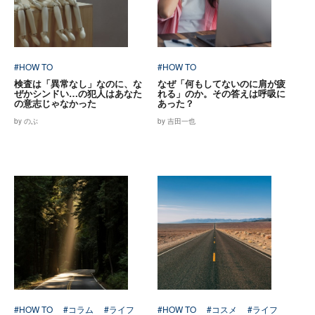
#HOW TO
#HOW TO
検査は「異常なし」なのに、な
なぜ「何もしてないのに肩が疲
ぜかシンドい…の犯人はあなた
れる」のか。その答えは呼吸に
の意志じゃなかった
あった？
by のぶ
by 吉田一也
#HOW TO
#コラム
#ライフ
#HOW TO
#コスメ
#ライフ