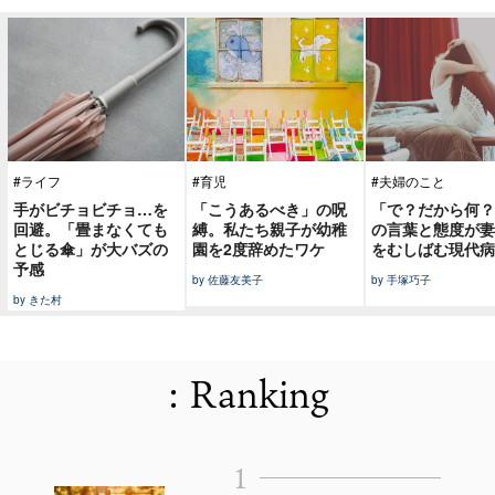
#ライフ
#育児
#夫婦のこと
手がビチョビチョ…を
「こうあるべき」の呪
「で？だから何？
回避。「畳まなくても
縛。私たち親子が幼稚
の言葉と態度が妻
とじる傘」が大バズの
園を2度辞めたワケ
をむしばむ現代病
予感
by 佐藤友美子
by 手塚巧子
by きた村
: Ranking
1