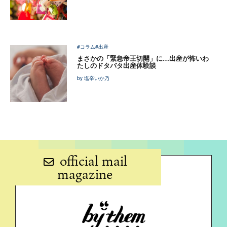
#コラム
#出産
まさかの「緊急帝王切開」に…出産が怖いわ
たしのドタバタ出産体験談
by 塩辛いか乃
official mail
magazine