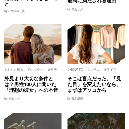
最高に満たされる理由
と
by 赤池リカ
by 小野寺S一貴
#オトナ磨き
#シングル
#モテ
#HOW TO
#コラム
#ライフ
外見より大切な条件と
そこは盲点だった。「見
は？男性100人に聞いた
た目」を変えたいなら、
「理想の彼女」への本音
まずはアソコから
by 赤池リカ
by 青木朋博