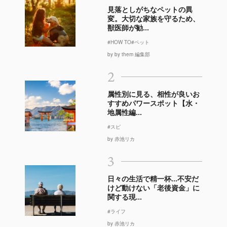
見落としがちなペットの異
変。大切な家族を守るため、
獣医師が勧...
#HOW TO
#ペット
by by them 編集部
2
属性別に見る、相性が良いお
すすめパワースポット【水・
地属性編...
#スピ
by 赤池リカ
3
日々の生活で精一杯…不安だ
けど動けない「老後資金」に
関する現...
#ライフ
by 赤池リカ