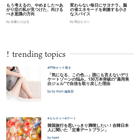
もう考えるの、やめました〜あ
変わらない毎日にサヨナラ。脳
がり症の私が見つけた、向ける
の省エネモードを刺激する小さ
べき意識の方向
なスパイス
by 佐藤たけはる
by 関山ヒロシ
!
trending topics
#PR
#オトナ磨き
「気になる、この色…」誰にも言えないデリ
ケートゾーンの悩み。130万本突破の"薬用美
白ジェル"で自信を取り戻した理由
by by them 編集部
#カルチャー
#デート
韓国旅行を思いっきり満喫したい！在韓日本
人に聞いた「定番デートプラン」
by haeri