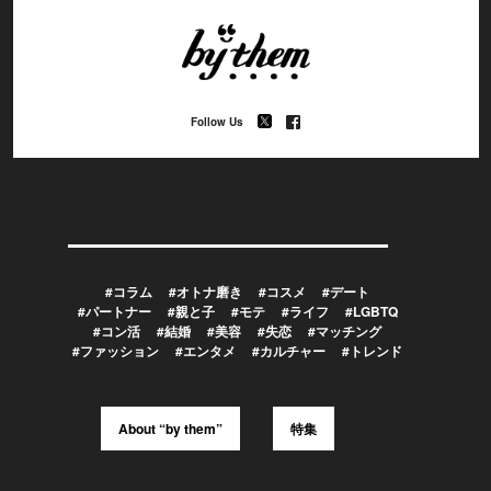
Follow Us
#コラム
#オトナ磨き
#コスメ
#デート
#パートナー
#親と子
#モテ
#ライフ
#LGBTQ
#コン活
#結婚
#美容
#失恋
#マッチング
#ファッション
#エンタメ
#カルチャー
#トレンド
About “by them”
特集