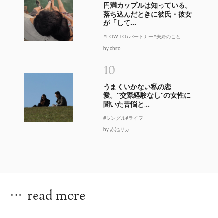
円満カップルは知っている。
落ち込んだときに彼氏・彼女
が「して...
#HOW TO
#パートナー
#夫婦のこと
by chito
10
うまくいかない私の恋
愛。“交際経験なし”の女性に
聞いた苦悩と...
#シングル
#ライフ
by 赤池リカ
…
read more