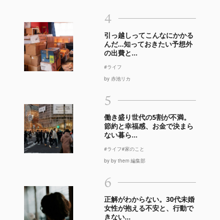
4
引っ越しってこんなにかかる
んだ…知っておきたい予想外
の出費と...
#ライフ
by 赤池リカ
5
働き盛り世代の5割が不満。
節約と幸福感、お金で決まら
ない暮ら...
#ライフ
#家のこと
by by them 編集部
6
正解がわからない。30代未婚
女性が抱える不安と、行動で
きない...