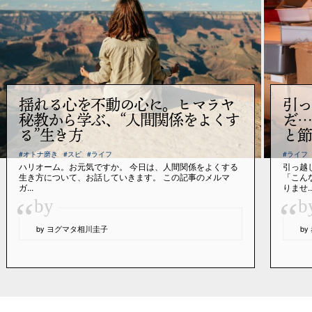
揺れる心を不動の心に。ヒマラヤ
引っ
秘教から学ぶ、“人間関係をよくす
だ…
る”生き方
と節
#オトナ磨き
#スピ
#ライフ
#ライフ
ハリオーム。お元気ですか。 今日は、人間関係をよくする
引っ越
生き方について、お話していきます。 この記事のメルマ
「こん
ガ...
りませ..
“
“
by
b
by ヨグマタ相川圭子
b