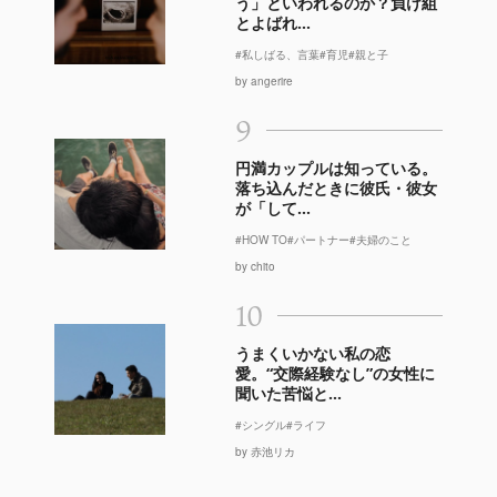
う」といわれるのか？負け組
とよばれ...
#私しばる、言葉
#育児
#親と子
by angerire
9
円満カップルは知っている。
落ち込んだときに彼氏・彼女
が「して...
#HOW TO
#パートナー
#夫婦のこと
by chito
10
うまくいかない私の恋
愛。“交際経験なし”の女性に
聞いた苦悩と...
#シングル
#ライフ
by 赤池リカ