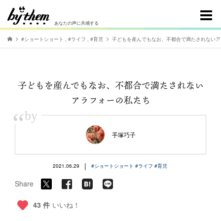
あなたの声に共感する
#ショートショート
,
#ライフ
,
#育児
子どもを産んでもなお、不都合で満たされないア
子どもを産んでもなお、不都合で満たされない
アラフォーの私たち
“
by
手塚巧子
|
2021.06.29
#ショートショート
#ライフ
#育児
Share
43 件
いいね！