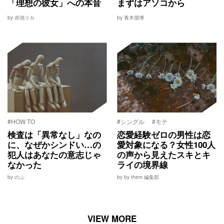
「理想の彼女」への本音
まずはアソコから
by 赤池リカ
by 青木朋博
#HOW TO
#シングル
#モテ
検査は「異常なし」なの
恋愛経験ゼロの男性は恋
に、なぜかシンドい…の
愛対象になる？女性100人
犯人はあなたの意志じゃ
の声から見えたスキとキ
なかった
ライの境界線
by のぶ
by by them 編集部
VIEW MORE