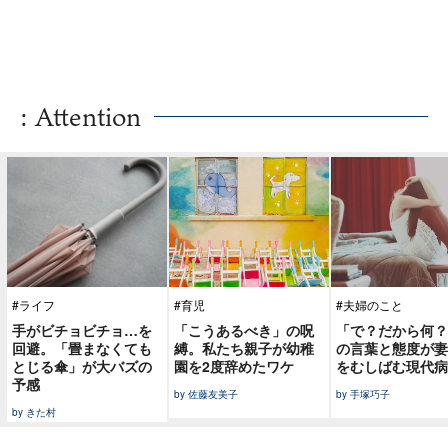
: Attention
#ライフ
#育児
#夫婦のこと
手がビチョビチョ…を
「こうあるべき」の呪
「で？だから何？
回避。「畳まなくても
縛。私たち親子が幼稚
の言葉と態度が妻
とじる傘」が大バズの
園を2度辞めたワケ
をむしばむ現代病
予感
by 佐藤友美子
by 手塚巧子
by きた村