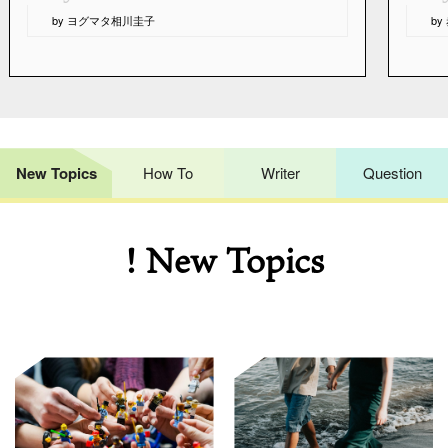
“
“
by ヨグマタ相川圭子
b
New Topics
How To
Writer
Question
! New Topics