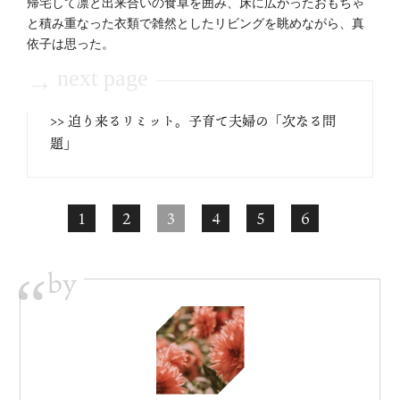
帰宅して凛と出来合いの食卓を囲み、床に広がったおもちゃ
と積み重なった衣類で雑然としたリビングを眺めながら、真
依子は思った。
next page
→
>> 迫り来るリミット。子育て夫婦の「次なる問
題」
1
2
3
4
5
6
by
“