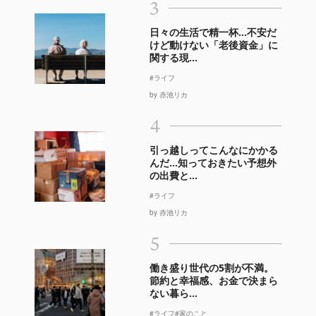
3
日々の生活で精一杯…不安だ
けど動けない「老後資金」に
関する現...
#ライフ
by 赤池リカ
4
引っ越しってこんなにかかる
んだ…知っておきたい予想外
の出費と...
#ライフ
by 赤池リカ
5
働き盛り世代の5割が不満。
節約と幸福感、お金で決まら
ない暮ら...
#ライフ
#家のこと