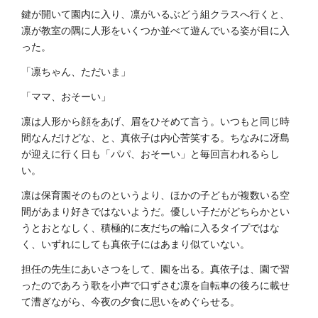
鍵が開いて園内に入り、凛がいるぶどう組クラスへ行くと、
凛が教室の隅に人形をいくつか並べて遊んでいる姿が目に入
った。
「凛ちゃん、ただいま」
「ママ、おそーい」
凛は人形から顔をあげ、眉をひそめて言う。いつもと同じ時
間なんだけどな、と、真依子は内心苦笑する。ちなみに冴島
が迎えに行く日も「パパ、おそーい」と毎回言われるらし
い。
凛は保育園そのものというより、ほかの子どもが複数いる空
間があまり好きではないようだ。優しい子だがどちらかとい
うとおとなしく、積極的に友だちの輪に入るタイプではな
く、いずれにしても真依子にはあまり似ていない。
担任の先生にあいさつをして、園を出る。真依子は、園で習
ったのであろう歌を小声で口ずさむ凛を自転車の後ろに載せ
て漕ぎながら、今夜の夕食に思いをめぐらせる。