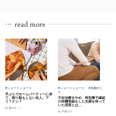
…
read more
#ショートショート
#ショートショート
#夫婦のこ
と
手ぶらでホームパーティーに来
て、割り勘もしない友人。ア
不妊治療をやめ、特別養子縁組
リ？ナシ？
の待機登録をした夫婦を待って
いた現実とは…
by 横山すじこ
by 手塚巧子