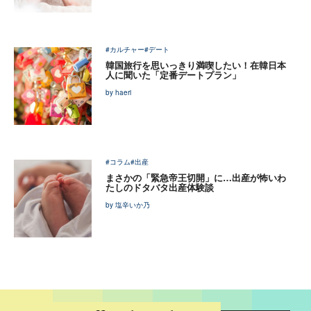
#カルチャー
#デート
韓国旅行を思いっきり満喫したい！在韓日本
人に聞いた「定番デートプラン」
by haeri
#コラム
#出産
まさかの「緊急帝王切開」に…出産が怖いわ
たしのドタバタ出産体験談
by 塩辛いか乃