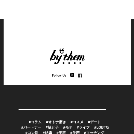
Follow Us
#コラム
#オトナ磨き
#コスメ
#デート
#パートナー
#親と子
#モテ
#ライフ
#LGBTQ
#コン活
#結婚
#美容
#失恋
#マッチング