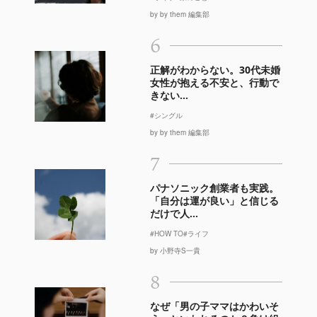
by by them 編集部
6
正解がわからない。30代未婚
女性が抱える不安と、行動で
きない...
#シングル
by by them 編集部
7
パナソニック創業者も実践。
「自分は運が良い」と信じる
だけで人...
#HOW TO
#ライフ
by 小野寺S一貴
8
なぜ「男の子ママはかわいそ