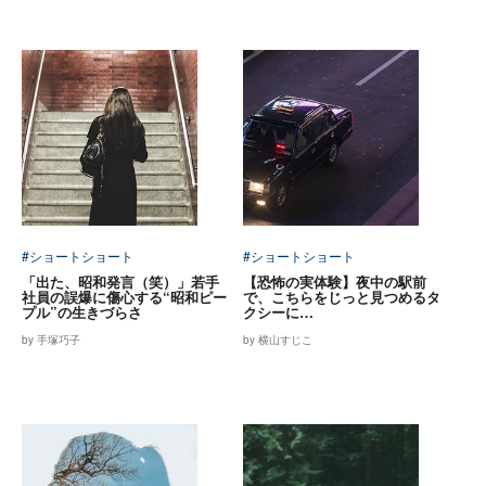
#ショートショート
#ショートショート
「出た、昭和発言（笑）」若手
【恐怖の実体験】夜中の駅前
社員の誤爆に傷心する“昭和ピー
で、こちらをじっと見つめるタ
プル”の生きづらさ
クシーに…
by 手塚巧子
by 横山すじこ