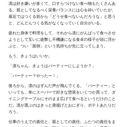
凛は好き嫌いが多くて、口すらつけない食べ物もたくさんあ
る。親としてなるべく栄養バランスには心を砕いていたが、
最近ではつくる前から「どうせ食べないんだろうな」と思う
と、どんどんつくる気がなくなっていく自分がいる。
疲れた身体で料理をして、それから凛にがんばって食べさせ
ようとして互いに疲弊し不機嫌になる食卓の様子が頭に浮か
ぶと、つい「面倒」という気持ちが先に立ってしまう。
もう、きょうはいいか。
「凛ちゃん、きょうはパーティーにしようか？」
「パーティー？やったー！」
後ろから、凛のはずんだ声が飛んでくる。「パーティー」と
いっても、単にスーパーで好きな惣菜をいくつか買って、ダ
イニングテーブルにそのまま広げて食べるというだけのこと
だ。凛が選ぶのはきっと唐揚げとおにぎり、ポテトあたりだ
ろう。
仕事のうえでの責任と、親としての責任。ふたつの責任をま