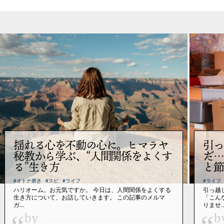
揺れる心を不動の心に。ヒマラヤ
引っ
秘教から学ぶ、“人間関係をよくす
だ…
る”生き方
と節
#オトナ磨き
#スピ
#ライフ
#ライフ
ハリオーム。お元気ですか。 今日は、人間関係をよくする
引っ越
生き方について、お話していきます。 この記事のメルマ
「こん
ガ...
りませ..
by
b