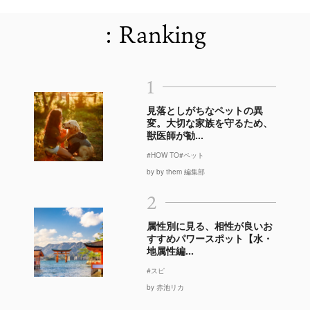
: Ranking
1
見落としがちなペットの異
変。大切な家族を守るため、
獣医師が勧...
#HOW TO
#ペット
by by them 編集部
2
属性別に見る、相性が良いお
すすめパワースポット【水・
地属性編...
#スピ
by 赤池リカ