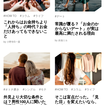
#HOW TO
#コラム
#ライフ
#デート
これからはお金持ちより
常識が覆る？「お金のか
「人持ち」の時代？お金
からないデート」が実は
だけあってもできないこ
最高に満たされる理由
と
by 赤池リカ
by 小野寺S一貴
#オトナ磨き
#シングル
#モテ
#HOW TO
#コラム
#ライフ
外見より大切な条件と
そこは盲点だった。「見
は？男性100人に聞いた
た目」を変えたいなら、