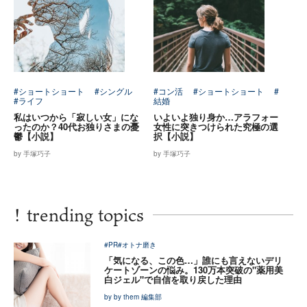
#ショートショート
#シングル
#コン活
#ショートショート
#
#ライフ
結婚
私はいつから「寂しい女」にな
いよいよ独り身か…アラフォー
ったのか？40代お独りさまの憂
女性に突きつけられた究極の選
鬱【小説】
択【小説】
by 手塚巧子
by 手塚巧子
!
trending topics
#PR
#オトナ磨き
「気になる、この色…」誰にも言えないデリ
ケートゾーンの悩み。130万本突破の"薬用美
白ジェル"で自信を取り戻した理由
by by them 編集部