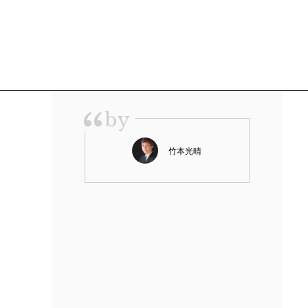
“
by
竹本光晴