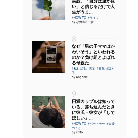
実践。「自分は運が良
い」と信じるだけで人
生がうま...
#HOW TO
#ライフ
by 小野寺S一貴
8
なぜ「男の子ママはか
わいそう」といわれる
のか？負け組とよばれ
る母親た...
#私しばる、言葉
#育児
#親と
子
by angerire
9
円満カップルは知って
いる。落ち込んだとき
に彼氏・彼女が「して
ほしい」...
#HOW TO
#パートナー
#夫婦
のこと
by chito