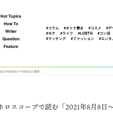
 TOPICS
HOWTO
WRITER
QUESTION
Hot Topics
How To
#コラム
#オトナ磨き
#コスメ
#デ
Writer
#モテ
#ライフ
#LGBTQ
#コン活
#マッチング
#ファッション
#エンタ
Question
Feature
21年8月8日〜9月6日の運勢」
ロスコープで読む「2021年8月8日