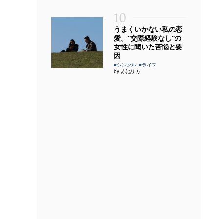
10
うまくいかない私の恋
愛。“交際経験なし”の
女性に聞いた苦悩と要
因
#シングル
#ライフ
by 赤池リカ