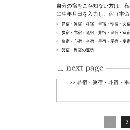
自分の宿をご存知ない方は、私
に生年月日を入力し、宿（本命
昴宿・翼宿・斗宿・畢宿・軫宿・女
参宿・亢宿・危宿・井宿・底宿・室
柳宿・心宿・奎宿・星宿・尾宿・婁
箕宿・胃宿の運勢
next page
→
>> 昴宿・翼宿・斗宿・
1
2