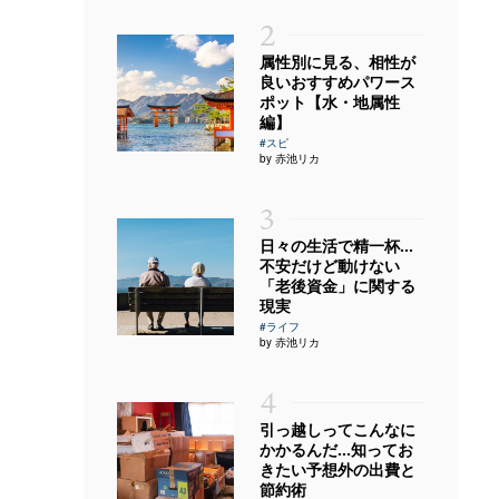
2
属性別に見る、相性が
良いおすすめパワース
ポット【水・地属性
編】
#スピ
by 赤池リカ
3
日々の生活で精一杯…
不安だけど動けない
「老後資金」に関する
現実
#ライフ
by 赤池リカ
4
引っ越しってこんなに
かかるんだ…知ってお
きたい予想外の出費と
節約術