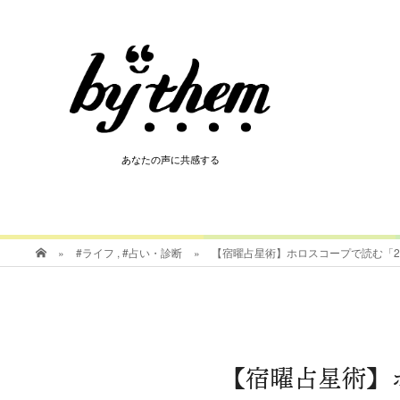
HOT
あなたの声に共感する
あなたの声に共感する
»
#ライフ
,
#占い・診断
»
【宿曜占星術】ホロスコープで読む「20
【宿曜占星術】ホ