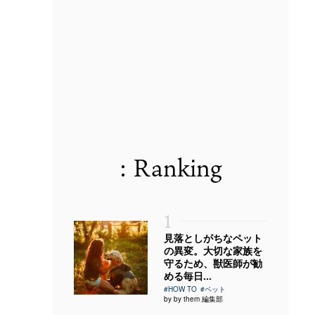
: Ranking
1
見落としがちなペット
の異変。大切な家族を
守るため、獣医師が勧
める毎日...
#HOW TO
#ペット
by by them 編集部