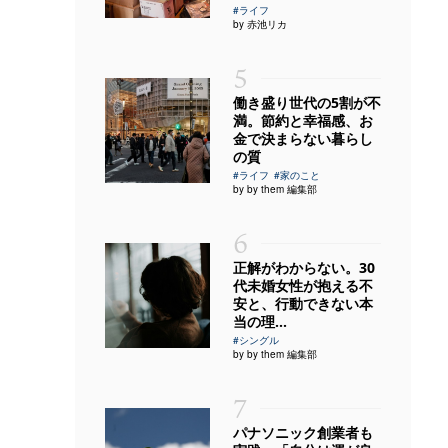
#ライフ
by 赤池リカ
5
働き盛り世代の5割が不
満。節約と幸福感、お
金で決まらない暮らし
の質
#ライフ
#家のこと
by by them 編集部
6
正解がわからない。30
代未婚女性が抱える不
安と、行動できない本
当の理...
#シングル
by by them 編集部
7
パナソニック創業者も