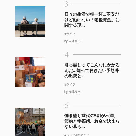
3
日々の生活で精一杯…不安だ
けど動けない「老後資金」に
関する現...
#ライフ
by 赤池リカ
4
引っ越しってこんなにかかる
んだ…知っておきたい予想外
の出費と...
#ライフ
by 赤池リカ
5
働き盛り世代の5割が不満。
節約と幸福感、お金で決まら
ない暮ら...
#ライフ
#家のこと