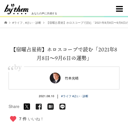
あなたの声に共感する
#ライフ
,
#占い・診断
【宿曜占星術】ホロスコープで読む「2021年8月8日〜9月6日
【宿曜占星術】ホロスコープで読む「2021年8
月8日〜9月6日の運勢」
“
by
竹本光晴
|
2021.08.10
#ライフ
#占い・診断
Share
7 件
いいね！