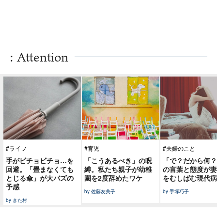
: Attention
#ライフ
#育児
#夫婦のこと
手がビチョビチョ…を
「こうあるべき」の呪
「で？だから何？
回避。「畳まなくても
縛。私たち親子が幼稚
の言葉と態度が妻
とじる傘」が大バズの
園を2度辞めたワケ
をむしばむ現代病
予感
by 佐藤友美子
by 手塚巧子
by きた村