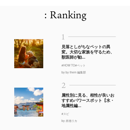
: Ranking
1
見落としがちなペットの異
変。大切な家族を守るため、
獣医師が勧...
#HOW TO
#ペット
by by them 編集部
2
属性別に見る、相性が良いお
すすめパワースポット【水・
地属性編...
#スピ
by 赤池リカ