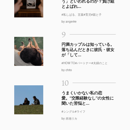
う」といわれるのか？負け組
とよばれ...
#私しばる、言葉
#育児
#親と子
by angerire
9
円満カップルは知っている。
落ち込んだときに彼氏・彼女
が「して...
#HOW TO
#パートナー
#夫婦のこと
by chito
10
うまくいかない私の恋
愛。“交際経験なし”の女性に
聞いた苦悩と...
#シングル
#ライフ
by 赤池リカ