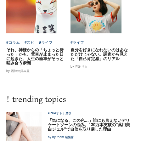
#コラム
#スピ
#ライフ
#ライフ
それ、神様からの「ちょっと待
自分を好きになれないのはあな
った」かも。電車が止まった日
ただけじゃない。調査から見え
に起きた、人生の歯車がそっと
た「自己肯定感」のリアル
噛み合う瞬間
by 赤池リカ
by 西陣の拝み屋
!
trending topics
#PR
#オトナ磨き
「気になる、この色…」誰にも言えないデリ
ケートゾーンの悩み。130万本突破の"薬用美
白ジェル"で自信を取り戻した理由
by by them 編集部