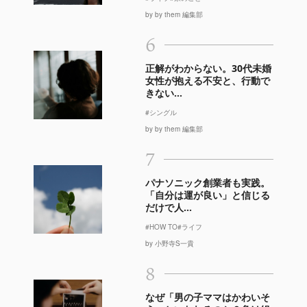
by by them 編集部
6
正解がわからない。30代未婚
女性が抱える不安と、行動で
きない...
#シングル
by by them 編集部
7
パナソニック創業者も実践。
「自分は運が良い」と信じる
だけで人...
#HOW TO
#ライフ
by 小野寺S一貴
8
なぜ「男の子ママはかわいそ