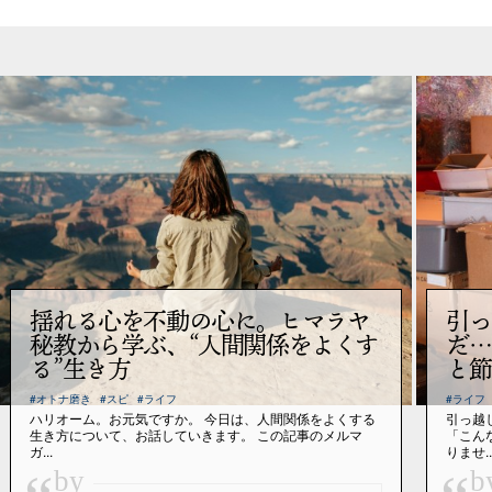
揺れる心を不動の心に。ヒマラヤ
引っ
秘教から学ぶ、“人間関係をよくす
だ…
る”生き方
と節
#オトナ磨き
#スピ
#ライフ
#ライフ
ハリオーム。お元気ですか。 今日は、人間関係をよくする
引っ越
生き方について、お話していきます。 この記事のメルマ
「こん
ガ...
りませ..
by
b