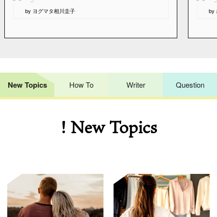
“
“
by ヨグマタ相川圭子
b
New Topics
How To
Writer
Question
! New Topics