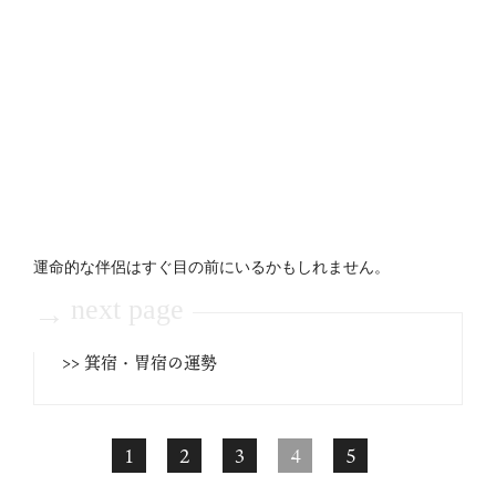
運命的な伴侶はすぐ目の前にいるかもしれません。
next page
→
>> 箕宿・胃宿の運勢
1
2
3
4
5