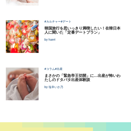
#カルチャー
#デート
韓国旅行を思いっきり満喫したい！在韓日本
人に聞いた「定番デートプラン」
by haeri
#コラム
#出産
まさかの「緊急帝王切開」に…出産が怖いわ
たしのドタバタ出産体験談
by 塩辛いか乃