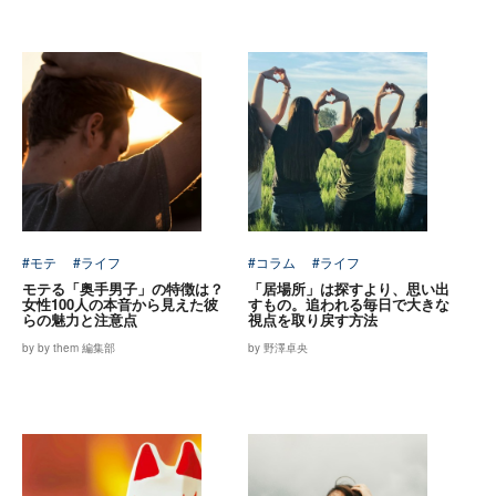
#モテ
#ライフ
#コラム
#ライフ
モテる「奥手男子」の特徴は？
「居場所」は探すより、思い出
女性100人の本音から見えた彼
すもの。追われる毎日で大きな
らの魅力と注意点
視点を取り戻す方法
by by them 編集部
by 野澤卓央