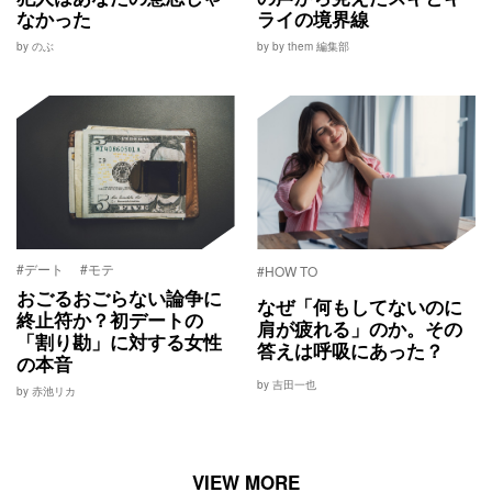
なかった
ライの境界線
by のぶ
by by them 編集部
#デート
#モテ
#HOW TO
おごるおごらない論争に
なぜ「何もしてないのに
終止符か？初デートの
肩が疲れる」のか。その
「割り勘」に対する女性
答えは呼吸にあった？
の本音
by 吉田一也
by 赤池リカ
VIEW MORE