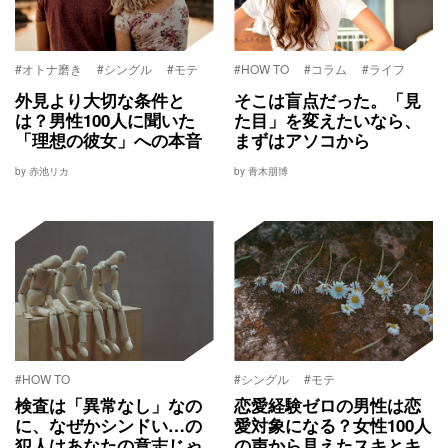
#オトナ磨き
#シングル
#モテ
#HOW TO
#コラム
#ライフ
外見より大切な条件と
そこは盲点だった。「見
は？男性100人に聞いた
た目」を変えたいなら、
「理想の彼女」への本音
まずはアソコから
by 赤池リカ
by 青木朋博
#HOW TO
#シングル
#モテ
検査は「異常なし」なの
恋愛経験ゼロの男性は恋
に、なぜかシンドい…の
愛対象になる？女性100人
犯人はあなたの意志じゃ
の声から見えたスキとキ