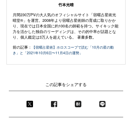
竹本光晴
月間230万PVの大人気のオフィシャルサイト「宿曜占星術光
晴堂®」を運営。2008年より宿曜占星術師の育成に取りかか
り、現在では日本全国に約100名の師範を持つ。サイキック能
力を活かした独自のリーディングは、その的中率が話題とな
り、個人鑑定は3万人を超えている。 著書多数。
前の記事：
【宿曜占星術】ホロスコープで読む「10月の星の動
き」と「2021年10月6日〜11月4日の運勢」
この記事をシェアする