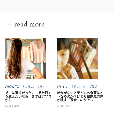
…
read more
#HOW TO
#コラム
#ライフ
#ライフ
#家のこと
#育児
そこは盲点だった。「見た目」
給食がないと子どもの食事はど
を変えたいなら、まずはアソコ
うなるのか？ひとり親家庭の声
から
が映す「孤食」のリアル
by 青木朋博
by 赤池リカ