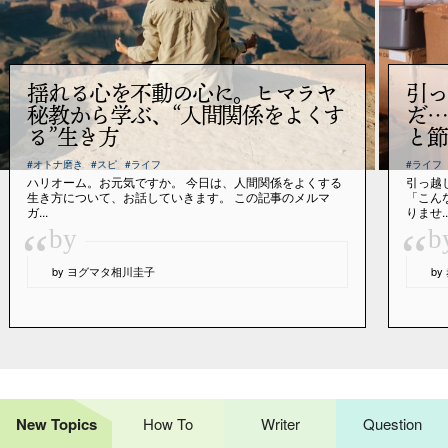
揺れる心を不動の心に。ヒマラヤ
引っ
秘教から学ぶ、“人間関係をよくす
だ…
る”生き方
と節
#オトナ磨き
#スピ
#ライフ
#ライフ
ハリオーム。お元気ですか。 今日は、人間関係をよくする
引っ越
生き方について、お話していきます。 この記事のメルマ
「こん
ガ...
りませ..
“
“
by
b
by ヨグマタ相川圭子
b
New Topics
How To
Writer
Question