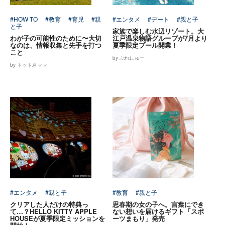
#HOW TO
#教育
#育児
#親
#エンタメ
#デート
#親と子
と子
家族で楽しむ水辺リゾート。大
わが子の可能性のために〜大切
江戸温泉物語グループが7月より
なのは、情報収集と先手を打つ
夏季限定プール開業！
こと
by ぷれにゅー
by トット君ママ
#エンタメ
#親と子
#教育
#親と子
クリアした人だけの特典っ
思春期の女の子へ。言葉にでき
て…？HELLO KITTY APPLE
ない想いを届けるギフト「スポ
HOUSEが夏季限定ミッションを
ーツまもり」発売