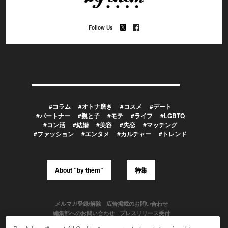
Follow Us
#コラム
#オトナ磨き
#コスメ
#デート
#パートナー
#親と子
#モテ
#ライフ
#LGBTQ
#コン活
#結婚
#美容
#失恋
#マッチング
#ファッション
#エンタメ
#カルチャー
#トレンド
About “by them”
特集
メルマガ登録/解除
広告掲載のお問い合わせ
編集部へのお問い合わせ
プレスリリース受付
メディア利用規約