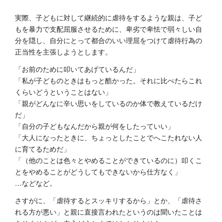
実際、子どもに対して継続的に虐待をするような親は、子ど
もを暴力で支配屈服させるために、卑劣で卑怯で弱々しい自
分を隠し、自分にとって都合のいい理屈をつけて虐待行為の
正当性を主張しようとします。
「お前のために叩いてあげているんだ」
「私が子どものときはもっと酷かった。それに比べたらこれ
くらいどうということはない」
「親がどんなに辛い思いをしているのか体で教えているだけ
だ」
「自分の子どもなんだから親が何をしたっていい」
「大人になったときに、ちょっとしたことでへこたれない人
に育てるためだ」
「（他のことは色々とやめることができているのに）叩くこ
とをやめることがどうしてもできないから仕方なく」
…などなど。
さすがに、「虐待するとスッキリするから」とか、「虐待さ
れる方が悪い」と親に直接言われたというのは聞いたことは