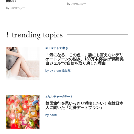
開始！
by ぷれにゅー
by ぷれにゅー
!
trending topics
#PR
#オトナ磨き
「気になる、この色…」誰にも言えないデリ
ケートゾーンの悩み。130万本突破の"薬用美
白ジェル"で自信を取り戻した理由
by by them 編集部
#カルチャー
#デート
韓国旅行を思いっきり満喫したい！在韓日本
人に聞いた「定番デートプラン」
by haeri