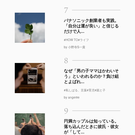
7
パナソニック創業者も実践。
「自分は運が良い」と信じる
だけで人...
#HOW TO
#ライフ
by 小野寺S一貴
8
なぜ「男の子ママはかわいそ
う」といわれるのか？負け組
とよばれ...
#私しばる、言葉
#育児
#親と子
by angerire
9
円満カップルは知っている。
落ち込んだときに彼氏・彼女
が「して...