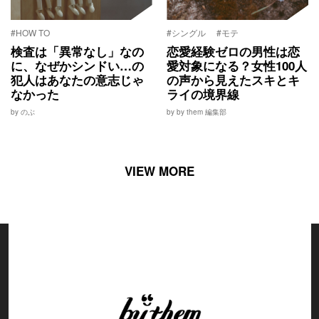
#HOW TO
#シングル
#モテ
検査は「異常なし」なの
恋愛経験ゼロの男性は恋
に、なぜかシンドい…の
愛対象になる？女性100人
犯人はあなたの意志じゃ
の声から見えたスキとキ
なかった
ライの境界線
by のぶ
by by them 編集部
VIEW MORE