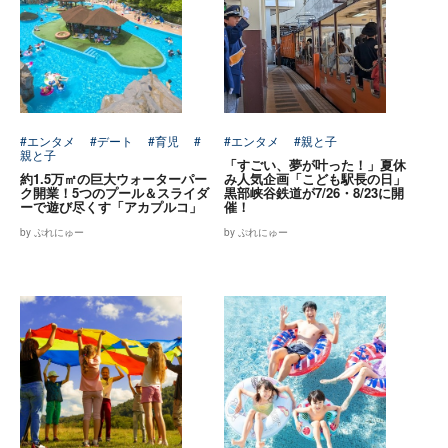
#エンタメ
#デート
#育児
#
#エンタメ
#親と子
親と子
「すごい、夢が叶った！」夏休
約1.5万㎡の巨大ウォーターパー
み人気企画「こども駅長の日」
ク開業！5つのプール＆スライダ
黒部峡谷鉄道が7/26・8/23に開
ーで遊び尽くす「アカプルコ」
催！
by ぷれにゅー
by ぷれにゅー