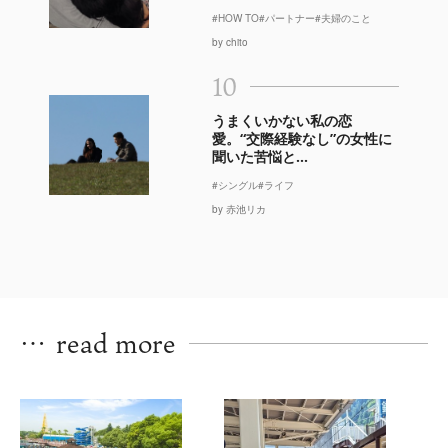
#HOW TO
#パートナー
#夫婦のこと
by chito
10
うまくいかない私の恋
愛。“交際経験なし”の女性に
聞いた苦悩と...
#シングル
#ライフ
by 赤池リカ
…
read more