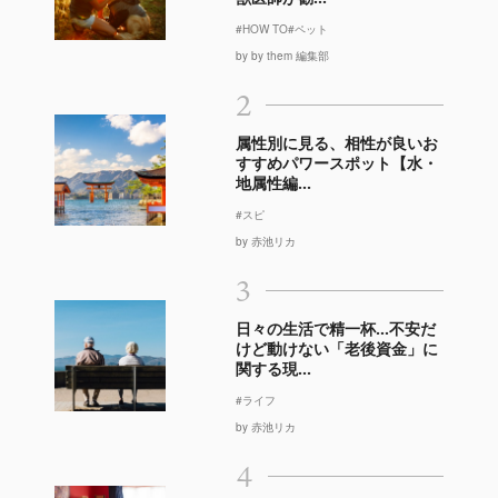
#HOW TO
#ペット
by by them 編集部
2
属性別に見る、相性が良いお
すすめパワースポット【水・
地属性編...
#スピ
by 赤池リカ
3
日々の生活で精一杯…不安だ
けど動けない「老後資金」に
関する現...
#ライフ
by 赤池リカ
4