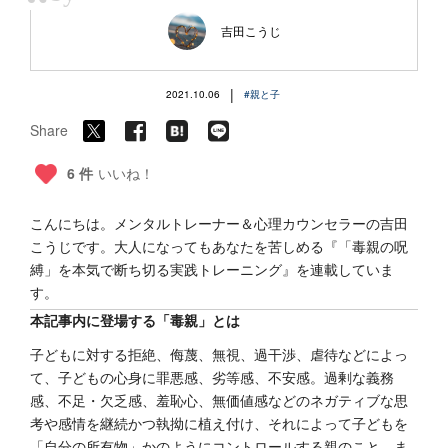
“
吉田こうじ
|
2021.10.06
#親と子
Share
6 件
いいね！
こんにちは。メンタルトレーナー＆心理カウンセラーの吉田
こうじです。大人になってもあなたを苦しめる『「毒親の呪
縛」を本気で断ち切る実践トレーニング』を連載していま
す。
本記事内に登場する「毒親」とは
子どもに対する拒絶、侮蔑、無視、過干渉、虐待などによっ
て、子どもの心身に罪悪感、劣等感、不安感。過剰な義務
感、不足・欠乏感、羞恥心、無価値感などのネガティブな思
考や感情を継続かつ執拗に植え付け、それによって子どもを
「自分の所有物」かのようにコントロールする親のこと。ま