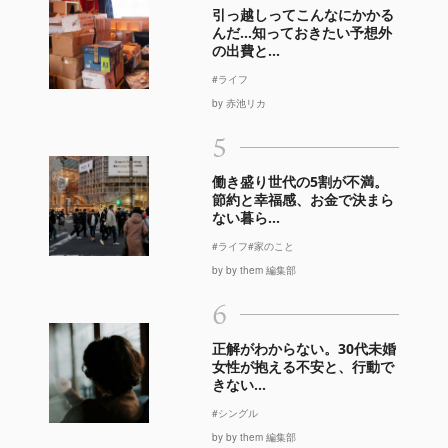
引っ越しってこんなにかかる
んだ…知っておきたい予想外
の出費と...
#ライフ
by 赤池リカ
5
働き盛り世代の5割が不満。
節約と幸福感、お金で決まら
ない暮ら...
#ライフ
#家のこと
by by them 編集部
6
正解がわからない。30代未婚
女性が抱える不安と、行動で
きない...
#シングル
by by them 編集部