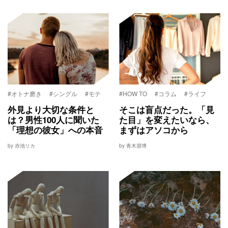
#オトナ磨き
#シングル
#モテ
#HOW TO
#コラム
#ライフ
外見より大切な条件と
そこは盲点だった。「見
は？男性100人に聞いた
た目」を変えたいなら、
「理想の彼女」への本音
まずはアソコから
by 赤池リカ
by 青木朋博