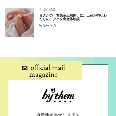
#コラム
#出産
まさかの「緊急帝王切開」に…出産が怖いわ
たしのドタバタ出産体験談
by 塩辛いか乃
official mail
magazine
の最新記事が届きます