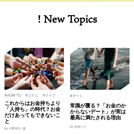
! New Topics
#HOW TO
#コラム
#ライフ
#デート
これからはお金持ちより
常識が覆る？「お金のか
「人持ち」の時代？お金
からないデート」が実は
だけあってもできないこ
最高に満たされる理由
と
by 赤池リカ
by 小野寺S一貴