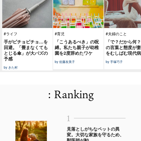
#ライフ
#育児
#夫婦のこと
手がビチョビチョ…を
「こうあるべき」の呪
「で？だから何？
回避。「畳まなくても
縛。私たち親子が幼稚
の言葉と態度が妻
とじる傘」が大バズの
園を2度辞めたワケ
をむしばむ現代病
予感
by 佐藤友美子
by 手塚巧子
by きた村
: Ranking
1
見落としがちなペットの異
変。大切な家族を守るため、
獣医師が勧...