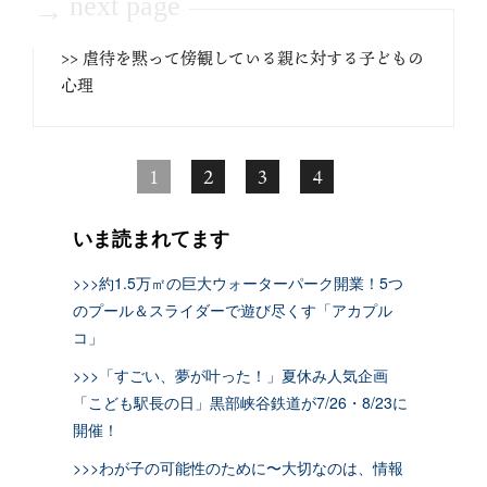
next page
→
>> 虐待を黙って傍観している親に対する子どもの
心理
1
2
3
4
いま読まれてます
>>>約1.5万㎡の巨大ウォーターパーク開業！5つ
のプール＆スライダーで遊び尽くす「アカプル
コ」
>>>「すごい、夢が叶った！」夏休み人気企画
「こども駅長の日」黒部峡谷鉄道が7/26・8/23に
開催！
>>>わが子の可能性のために〜大切なのは、情報