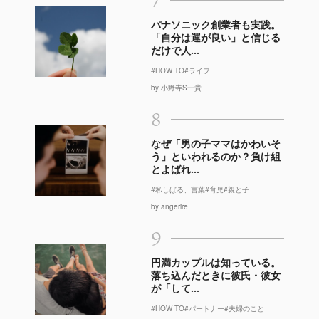
パナソニック創業者も実践。
「自分は運が良い」と信じる
だけで人...
#HOW TO
#ライフ
by 小野寺S一貴
8
なぜ「男の子ママはかわいそ
う」といわれるのか？負け組
とよばれ...
#私しばる、言葉
#育児
#親と子
by angerire
9
円満カップルは知っている。
落ち込んだときに彼氏・彼女
が「して...
#HOW TO
#パートナー
#夫婦のこと