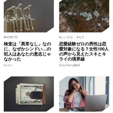
#HOW TO
#シングル
#モテ
検査は「異常なし」なの
恋愛経験ゼロの男性は恋
に、なぜかシンドい…の
愛対象になる？女性100人
犯人はあなたの意志じゃ
の声から見えたスキとキ
なかった
ライの境界線
by のぶ
by by them 編集部