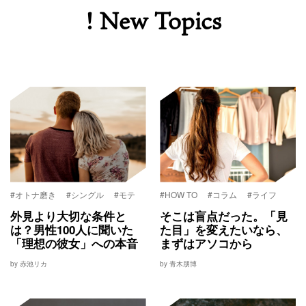
! New Topics
#オトナ磨き
#シングル
#モテ
#HOW TO
#コラム
#ライフ
外見より大切な条件と
そこは盲点だった。「見
は？男性100人に聞いた
た目」を変えたいなら、
「理想の彼女」への本音
まずはアソコから
by 赤池リカ
by 青木朋博