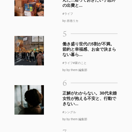
の出費と...
#ライフ
by 赤池リカ
5
働き盛り世代の5割が不満。
節約と幸福感、お金で決まら
ない暮ら...
#ライフ
#家のこと
by by them 編集部
6
正解がわからない。30代未婚
女性が抱える不安と、行動で
きない...
#シングル
by by them 編集部
7