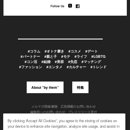
Follow Us
#コラム
#オトナ磨き
#コスメ
#デート
#パートナー
#親と子
#モテ
#ライフ
#LGBTQ
#コン活
#結婚
#美容
#失恋
#マッチング
#ファッション
#エンタメ
#カルチャー
#トレンド
About “by them”
特集
メルマガ登録/解除
広告掲載のお問い合わせ
編集部へのお問い合わせ
プレスリリース受付
メディア利用規約
By clicking “Accept All Cookies”, you agree to the storing of cookies on
your device to enhance site navigation, analyze site usage, and assist in