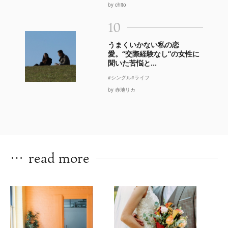
by chito
10
うまくいかない私の恋
愛。“交際経験なし”の女性に
聞いた苦悩と...
#シングル
#ライフ
by 赤池リカ
…
read more