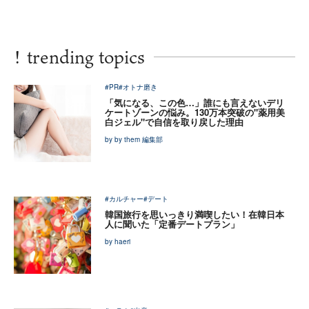
!
trending topics
#PR
#オトナ磨き
「気になる、この色…」誰にも言えないデリ
ケートゾーンの悩み。130万本突破の"薬用美
白ジェル"で自信を取り戻した理由
by by them 編集部
#カルチャー
#デート
韓国旅行を思いっきり満喫したい！在韓日本
人に聞いた「定番デートプラン」
by haeri