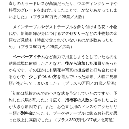
直しのカラードレスが高額だったり、ウエディングケーキや
料理のグレードをあげたりしたことで、かなりあがってしま
いました」（プラス80万円／28歳／大阪）
「メインテーブルやゲストテーブルを飾り付けする花・小物
代や、新郎新婦が身につける
アクセサリー
などの小物類の金
額など見積もり時点で含まれていないものが多数あったた
め」（プラス80万円／25歳／広島）
「
ペーパーアイテム
など自力で用意しようとしていたものを
結局式場に依頼したことなど、
後から追加した項目
があった
からです。そのほかにも装花や写真の担当者と打ち合わせす
るなかで、
少しずついい方
を選んでいった結果、大幅に見積
額があがってしまいました」（プラス70万円／31歳／新潟）
「初めは親族のみでの小さな式を予定していたのですが、予
約した式場が思ったより広く、
招待客の人数
を増やしたこと
が大きな原因です。また、お色直し用のドレスやアクセサリ
ー類が
別料金
だったり、ブーケやテーブルに飾るお花代が思
った以上に高額でした」（プラス350万円／27歳／北海道）