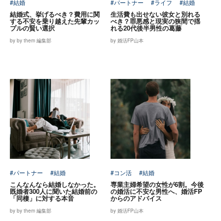
#結婚
#パートナー
#ライフ
#結婚
結婚式、挙げるべき？費用に関
生活費も出せない彼女と別れる
する不安を乗り越えた先輩カッ
べき？罪悪感と現実の狭間で揺
プルの賢い選択
れる20代後半男性の葛藤
by by them 編集部
by 婚活FP山本
#パートナー
#結婚
#コン活
#結婚
こんなんなら結婚しなかった。
専業主婦希望の女性が6割。今後
既婚者300人に聞いた結婚前の
の婚活に不安な男性へ、婚活FP
「同棲」に対する本音
からのアドバイス
by by them 編集部
by 婚活FP山本