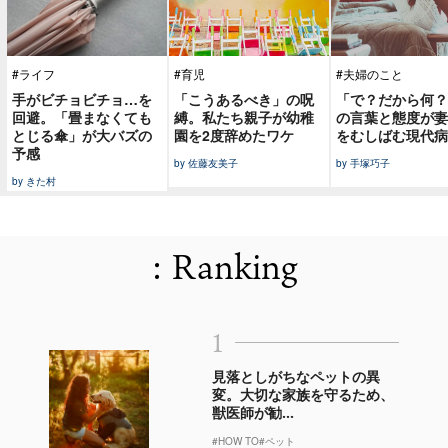
#ライフ
#育児
#夫婦のこと
手がビチョビチョ…を
「こうあるべき」の呪
「で？だから何？
回避。「畳まなくても
縛。私たち親子が幼稚
の言葉と態度が妻
とじる傘」が大バズの
園を2度辞めたワケ
をむしばむ現代病
予感
by 佐藤友美子
by 手塚巧子
by きた村
: Ranking
1
見落としがちなペットの異
変。大切な家族を守るため、
獣医師が勧...
#HOW TO
#ペット