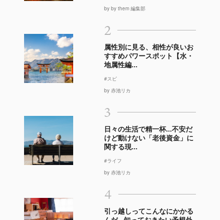
by by them 編集部
2
属性別に見る、相性が良いお
すすめパワースポット【水・
地属性編...
#スピ
by 赤池リカ
3
日々の生活で精一杯…不安だ
けど動けない「老後資金」に
関する現...
#ライフ
by 赤池リカ
4
引っ越しってこんなにかかる
んだ…知っておきたい予想外