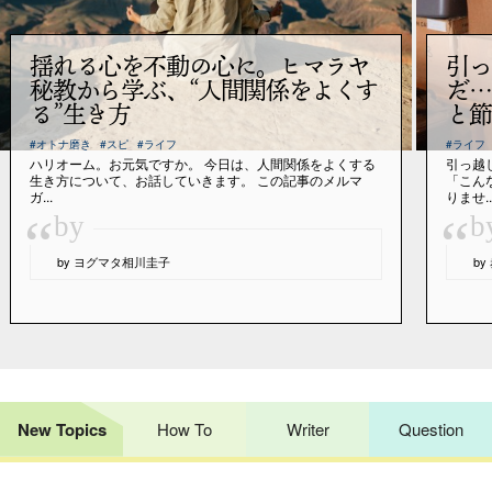
揺れる心を不動の心に。ヒマラヤ
引っ
秘教から学ぶ、“人間関係をよくす
だ…
る”生き方
と節
#オトナ磨き
#スピ
#ライフ
#ライフ
ハリオーム。お元気ですか。 今日は、人間関係をよくする
引っ越
生き方について、お話していきます。 この記事のメルマ
「こん
ガ...
りませ..
“
“
by
b
by ヨグマタ相川圭子
b
New Topics
How To
Writer
Question