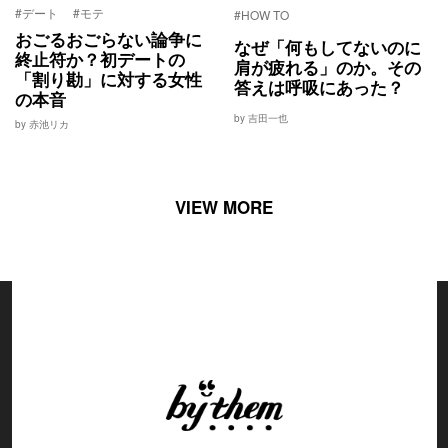
#デート
#モテ
#HOW TO
おごるおごらない論争に
なぜ「何もしてないのに
終止符か？初デートの
肩が疲れる」のか。その
「割り勘」に対する女性
答えは呼吸にあった？
の本音
by 吉田一也
by 赤池リカ
VIEW MORE