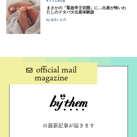
#コラム
#出産
まさかの「緊急帝王切開」に…出産が怖いわ
たしのドタバタ出産体験談
by 塩辛いか乃
official mail
magazine
の最新記事が届きます