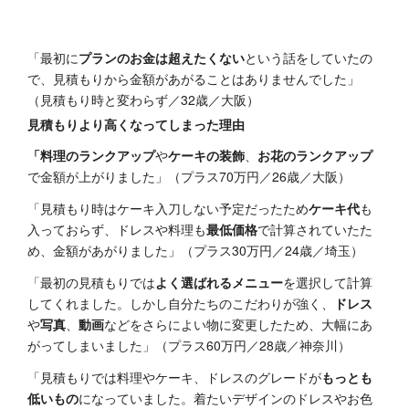
「最初に
プランのお金は超えたくない
という話をしていたの
で、見積もりから金額があがることはありませんでした」
（見積もり時と変わらず／32歳／大阪）
見積もりより高くなってしまった理由
「料理のランクアップ
や
ケーキの装飾
、
お花のランクアップ
で金額が上がりました」（プラス70万円／26歳／大阪）
「見積もり時はケーキ入刀しない予定だったため
ケーキ代
も
入っておらず、ドレスや料理も
最低価格
で計算されていたた
め、金額があがりました」（プラス30万円／24歳／埼玉）
「最初の見積もりでは
よく選ばれるメニュー
を選択して計算
してくれました。しかし自分たちのこだわりが強く、
ドレス
や
写真
、
動画
などをさらによい物に変更したため、大幅にあ
がってしまいました」（プラス60万円／28歳／神奈川）
「見積もりでは料理やケーキ、ドレスのグレードが
もっとも
低いもの
になっていました。着たいデザインのドレスやお色