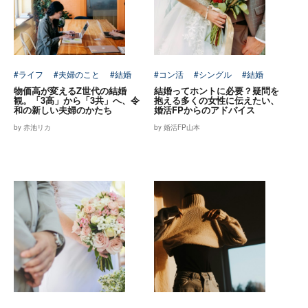
#ライフ
#夫婦のこと
#結婚
#コン活
#シングル
#結婚
物価高が変えるZ世代の結婚
結婚ってホントに必要？疑問を
観。「3高」から「3共」へ、令
抱える多くの女性に伝えたい、
和の新しい夫婦のかたち
婚活FPからのアドバイス
by 赤池リカ
by 婚活FP山本