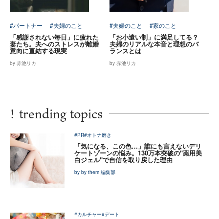
#パートナー
#夫婦のこと
#夫婦のこと
#家のこと
「感謝されない毎日」に疲れた
「お小遣い制」に満足してる？
妻たち。夫へのストレスが離婚
夫婦のリアルな本音と理想のバ
意向に直結する現実
ランスとは
by 赤池リカ
by 赤池リカ
!
trending topics
#PR
#オトナ磨き
「気になる、この色…」誰にも言えないデリ
ケートゾーンの悩み。130万本突破の"薬用美
白ジェル"で自信を取り戻した理由
by by them 編集部
#カルチャー
#デート