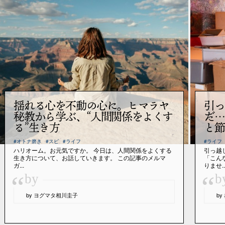
揺れる心を不動の心に。ヒマラヤ
引っ
秘教から学ぶ、“人間関係をよくす
だ…
る”生き方
と節
#オトナ磨き
#スピ
#ライフ
#ライフ
ハリオーム。お元気ですか。 今日は、人間関係をよくする
引っ越
生き方について、お話していきます。 この記事のメルマ
「こん
ガ...
りませ..
“
“
by
b
by ヨグマタ相川圭子
b