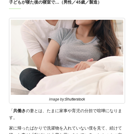
子どもが寝た後の寝室で…（男性／45歳／製造）
image by:
Shutterstock
「
共働き
の妻とは、たまに家事や育児の分担で喧嘩になりま
す。
家に帰ったばかりで洗濯物を入れていない僕を見て、続けて