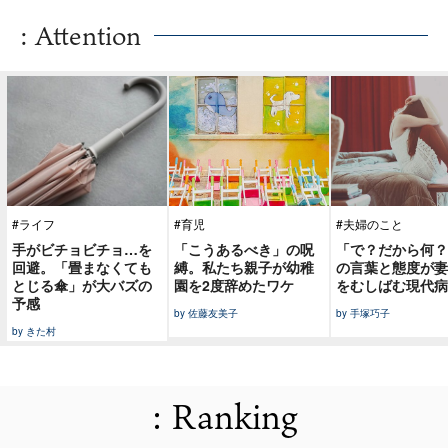
: Attention
#ライフ
#育児
#夫婦のこと
手がビチョビチョ…を
「こうあるべき」の呪
「で？だから何？
回避。「畳まなくても
縛。私たち親子が幼稚
の言葉と態度が妻
とじる傘」が大バズの
園を2度辞めたワケ
をむしばむ現代病
予感
by 佐藤友美子
by 手塚巧子
by きた村
: Ranking