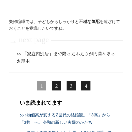
夫婦喧嘩では、子どもからしっかりと
不穏な気配
を遠ざけて
おくことを意識したいですね。
next page
→
>> 「家庭内別居」まで陥ったふたりが円満になっ
た理由
1
2
3
4
いま読まれてます
>>>物価高が変えるZ世代の結婚観。「3高」から
「3共」へ、令和の新しい夫婦のかたち