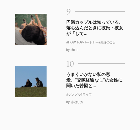
9
円満カップルは知っている。
落ち込んだときに彼氏・彼女
が「して...
#HOW TO
#パートナー
#夫婦のこと
by chito
10
うまくいかない私の恋
愛。“交際経験なし”の女性に
聞いた苦悩と...
#シングル
#ライフ
by 赤池リカ