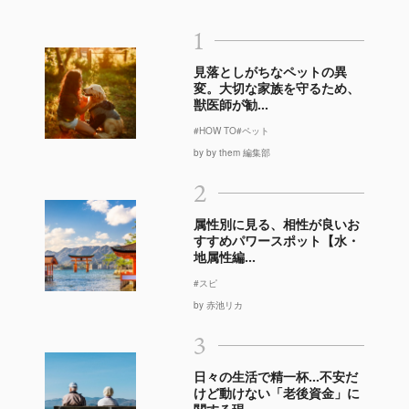
1
見落としがちなペットの異
変。大切な家族を守るため、
獣医師が勧...
#HOW TO
#ペット
by by them 編集部
2
属性別に見る、相性が良いお
すすめパワースポット【水・
地属性編...
#スピ
by 赤池リカ
3
日々の生活で精一杯…不安だ
けど動けない「老後資金」に