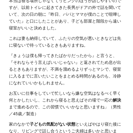
本当は寝る場所じゃなくてリビングのほうが話しやすいので
すが、以前トイレに起きてきた長男がドアの外で話を聞いて
いて、次の日の朝に『昨日、パパとママが僕のことで喧嘩し
ていた』と口にしたことがあり、子ども部屋と階段から遠い
寝室がいいと決めました。
これは妻も納得していて、ふたりの空気が悪いときなどは先
に寝ないで待っているときもありますね。
『きょうは僕も帰ってきたばかりだったから』と言うと、
『それならそう言えばいいじゃない』と返されてため息が出
るときもありますが、不満を溜めるよりずっとマシで、寝室
に入るまでに言いたいことをまとめる時間があるのも、冷静
になれていいかもしれません。
お互いに仕事をしていて忙しいなら嫌な空気はなるべく早く
何とかしたいし、これから寝ると思えばその場で一応の
解決
まで進めるので、この習慣でいいかなと思いますね」（男性
／45歳／製造）
家のなかで
子どもの気配がない状態
といえばやはり寝た後に
なり、リビングで話し合うというご夫婦は多いかと思いま