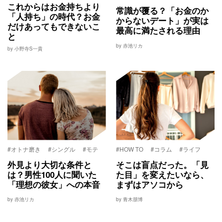
これからはお金持ちより
常識が覆る？「お金のか
「人持ち」の時代？お金
からないデート」が実は
だけあってもできないこ
最高に満たされる理由
と
by 赤池リカ
by 小野寺S一貴
#オトナ磨き
#シングル
#モテ
#HOW TO
#コラム
#ライフ
外見より大切な条件と
そこは盲点だった。「見
は？男性100人に聞いた
た目」を変えたいなら、
「理想の彼女」への本音
まずはアソコから
by 赤池リカ
by 青木朋博