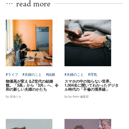
…
read more
#ライフ
#夫婦のこと
#結婚
#夫婦のこと
#浮気
物価高が変えるZ世代の結婚
スマホの中の知らない世界。
観。「3高」から「3共」へ、令
1,004名に聞いてわかったデジタ
和の新しい夫婦のかたち
ル時代の「不倫の境界線」
by 赤池リカ
by by them 編集部