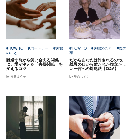
#HOW TO
#パートナー
#夫婦
#HOW TO
#夫婦のこと
#義実
のこと
家
離婚寸前から笑い合える関係
だからあなたは許されるのね。
に。愛が消えた「夫婦関係」を
義母の口から放たれた腹立たし
変えるコツ
い一言への対処法【Q&A】
by 愛川よう子
by 星のしずく