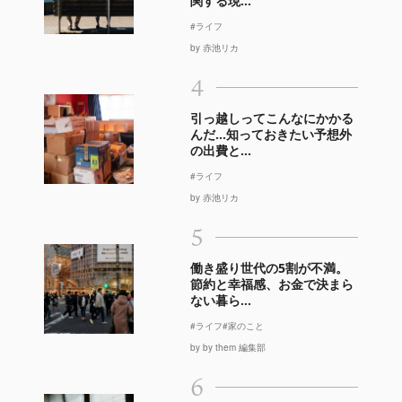
関する現...
#ライフ
by 赤池リカ
4
引っ越しってこんなにかかる
んだ…知っておきたい予想外
の出費と...
#ライフ
by 赤池リカ
5
働き盛り世代の5割が不満。
節約と幸福感、お金で決まら
ない暮ら...
#ライフ
#家のこと
by by them 編集部
6