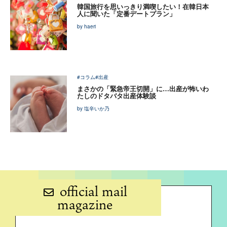
韓国旅行を思いっきり満喫したい！在韓日本
人に聞いた「定番デートプラン」
by haeri
#コラム
#出産
まさかの「緊急帝王切開」に…出産が怖いわ
たしのドタバタ出産体験談
by 塩辛いか乃
official mail
magazine