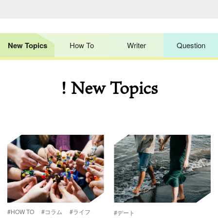
New Topics
How To
Writer
Question
! New Topics
#HOW TO
#コラム
#ライフ
#デート