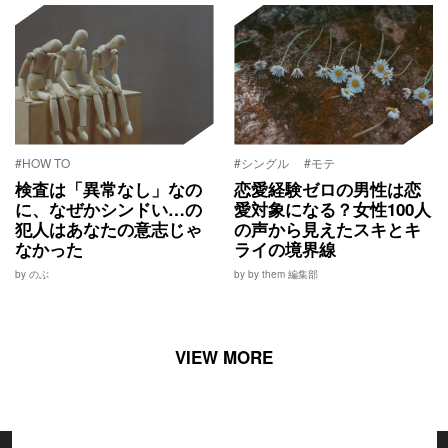
#HOW TO
#シングル
#モテ
検査は「異常なし」なの
恋愛経験ゼロの男性は恋
に、なぜかシンドい…の
愛対象になる？女性100人
犯人はあなたの意志じゃ
の声から見えたスキとキ
なかった
ライの境界線
by のぶ
by by them 編集部
VIEW MORE