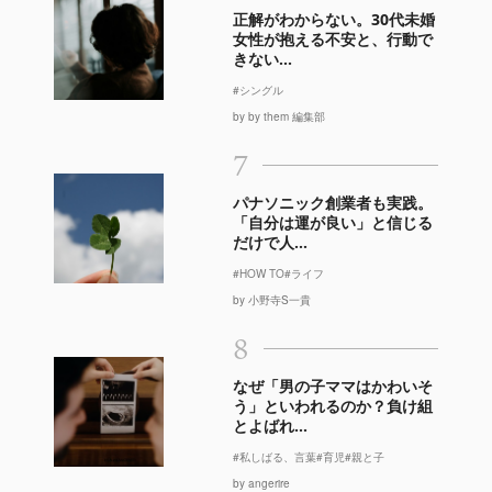
正解がわからない。30代未婚
女性が抱える不安と、行動で
きない...
#シングル
by by them 編集部
7
パナソニック創業者も実践。
「自分は運が良い」と信じる
だけで人...
#HOW TO
#ライフ
by 小野寺S一貴
8
なぜ「男の子ママはかわいそ
う」といわれるのか？負け組
とよばれ...
#私しばる、言葉
#育児
#親と子
by angerire