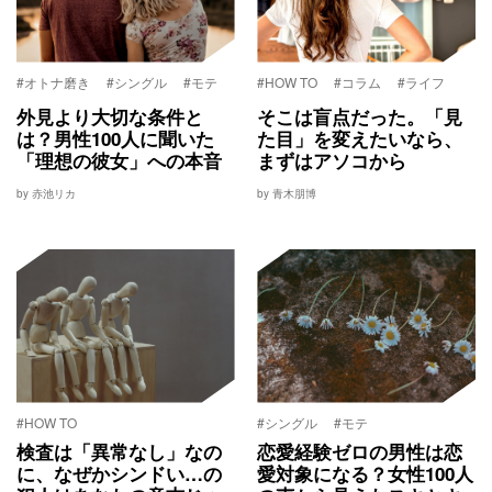
#オトナ磨き
#シングル
#モテ
#HOW TO
#コラム
#ライフ
外見より大切な条件と
そこは盲点だった。「見
は？男性100人に聞いた
た目」を変えたいなら、
「理想の彼女」への本音
まずはアソコから
by 赤池リカ
by 青木朋博
#HOW TO
#シングル
#モテ
検査は「異常なし」なの
恋愛経験ゼロの男性は恋
に、なぜかシンドい…の
愛対象になる？女性100人