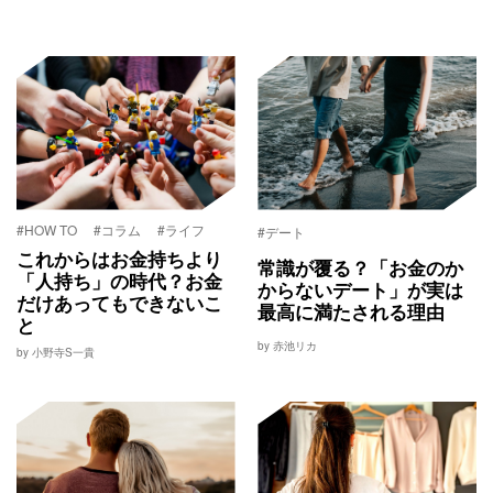
#HOW TO
#コラム
#ライフ
#デート
これからはお金持ちより
常識が覆る？「お金のか
「人持ち」の時代？お金
からないデート」が実は
だけあってもできないこ
最高に満たされる理由
と
by 赤池リカ
by 小野寺S一貴