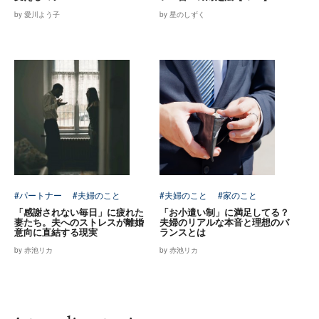
by 愛川よう子
by 星のしずく
#パートナー
#夫婦のこと
#夫婦のこと
#家のこと
「感謝されない毎日」に疲れた
「お小遣い制」に満足してる？
妻たち。夫へのストレスが離婚
夫婦のリアルな本音と理想のバ
意向に直結する現実
ランスとは
by 赤池リカ
by 赤池リカ