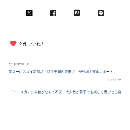
2 件
いいね！
業スーにスゴイ新商品「紅生姜鶏の唐揚げ」が登場！実食レポート
「コミュ力」に自信がなくて不安…大人数が苦手でも楽しく過ごせる会
話のコツ