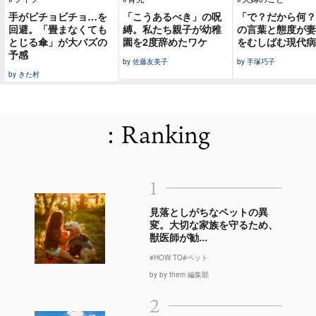
手がビチョビチョ…を
「こうあるべき」の呪
「で？だから何？
回避。「畳まなくても
縛。私たち親子が幼稚
の言葉と態度が妻
とじる傘」が大バズの
園を2度辞めたワケ
をむしばむ現代病
予感
by 佐藤友美子
by 手塚巧子
by きた村
: Ranking
1
見落としがちなペットの異
変。大切な家族を守るため、
獣医師が勧...
#HOW TO
#ペット
by by them 編集部
2