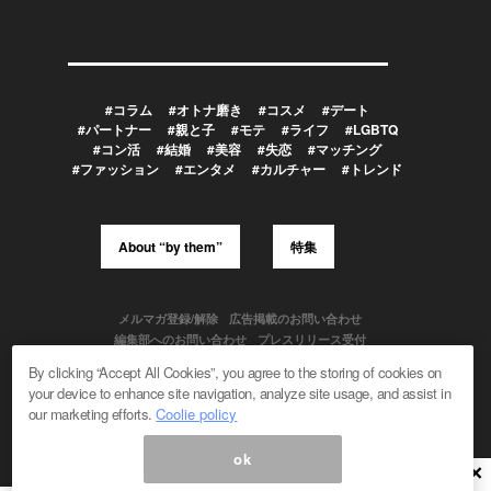
#コラム
#オトナ磨き
#コスメ
#デート
#パートナー
#親と子
#モテ
#ライフ
#LGBTQ
#コン活
#結婚
#美容
#失恋
#マッチング
#ファッション
#エンタメ
#カルチャー
#トレンド
About “by them”
特集
メルマガ登録/解除
広告掲載のお問い合わせ
編集部へのお問い合わせ
プレスリリース受付
メディア利用規約
By clicking “Accept All Cookies”, you agree to the storing of cookies on
your device to enhance site navigation, analyze site usage, and assist in
our marketing efforts.
Coolie policy
Powered by
ok
© 1999-2026 Magmag, Inc. All Rights Reserved
×