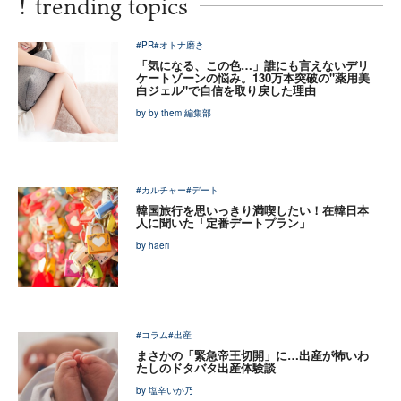
!
trending topics
#PR
#オトナ磨き
「気になる、この色…」誰にも言えないデリ
ケートゾーンの悩み。130万本突破の"薬用美
白ジェル"で自信を取り戻した理由
by by them 編集部
#カルチャー
#デート
韓国旅行を思いっきり満喫したい！在韓日本
人に聞いた「定番デートプラン」
by haeri
#コラム
#出産
まさかの「緊急帝王切開」に…出産が怖いわ
たしのドタバタ出産体験談
by 塩辛いか乃