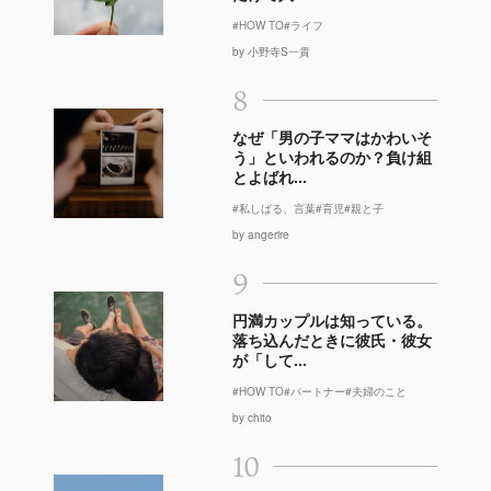
#HOW TO
#ライフ
by 小野寺S一貴
8
なぜ「男の子ママはかわいそ
う」といわれるのか？負け組
とよばれ...
#私しばる、言葉
#育児
#親と子
by angerire
9
円満カップルは知っている。
落ち込んだときに彼氏・彼女
が「して...
#HOW TO
#パートナー
#夫婦のこと
by chito
10