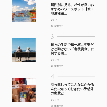
属性別に見る、相性が良いお
すすめパワースポット【水・
地属性編...
#スピ
by 赤池リカ
3
日々の生活で精一杯…不安だ
けど動けない「老後資金」に
関する現...
#ライフ
by 赤池リカ
4
引っ越しってこんなにかかる
んだ…知っておきたい予想外
の出費と...
#ライフ
by 赤池リカ