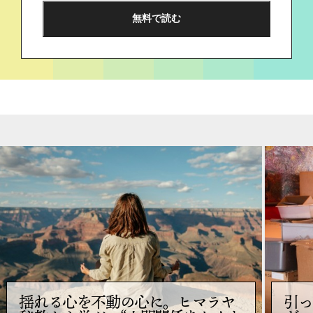
揺れる心を不動の心に。ヒマラヤ
引っ