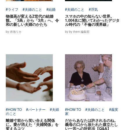
#ライフ
#夫婦のこと
#結婚
#夫婦のこと
#浮気
物価高が変えるZ世代の結婚
スマホの中の知らない世界。
観。「3高」から「3共」へ、令
1,004名に聞いてわかったデジタ
和の新しい夫婦のかたち
ル時代の「不倫の境界線」
by 赤池リカ
by by them 編集部
#HOW TO
#パートナー
#夫婦
#HOW TO
#夫婦のこと
#義実
のこと
家
離婚寸前から笑い合える関係
だからあなたは許されるのね。
に。愛が消えた「夫婦関係」を
義母の口から放たれた腹立たし
変えるコツ
い一言への対処法【Q&A】