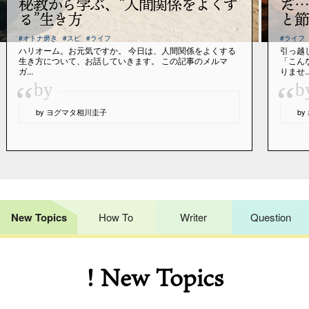
秘教から学ぶ、“人間関係をよくす
だ…
る”生き方
と節
#オトナ磨き
#スピ
#ライフ
#ライフ
ハリオーム。お元気ですか。 今日は、人間関係をよくする
引っ越
生き方について、お話していきます。 この記事のメルマ
「こん
ガ...
りませ..
“
“
by
b
by ヨグマタ相川圭子
b
New Topics
How To
Writer
Question
! New Topics