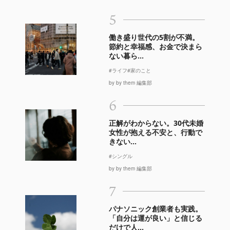
5
働き盛り世代の5割が不満。
節約と幸福感、お金で決まら
ない暮ら...
#ライフ
#家のこと
by by them 編集部
6
正解がわからない。30代未婚
女性が抱える不安と、行動で
きない...
#シングル
by by them 編集部
7
パナソニック創業者も実践。
「自分は運が良い」と信じる
だけで人...