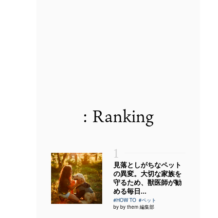
: Ranking
1
見落としがちなペット
の異変。大切な家族を
守るため、獣医師が勧
める毎日...
#HOW TO
#ペット
by by them 編集部