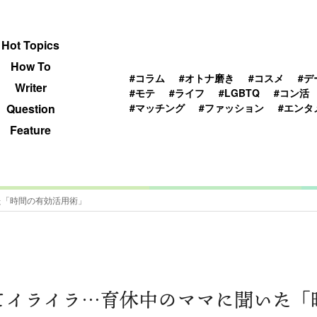
 TOPICS
HOWTO
WRITER
QUESTION
Hot Topics
How To
#コラム
#オトナ磨き
#コスメ
#デ
Writer
#モテ
#ライフ
#LGBTQ
#コン活
#マッチング
#ファッション
#エンタ
Question
Feature
た「時間の有効活用術」
てイライラ…育休中のママに聞いた「