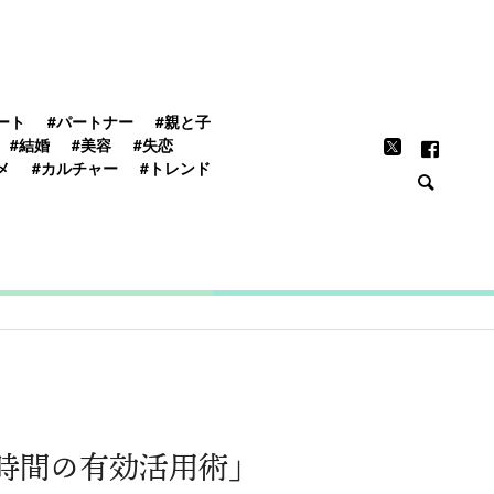
FEATURE
ート
#パートナー
#親と子
#結婚
#美容
#失恋
メ
#カルチャー
#トレンド
時間の有効活用術」