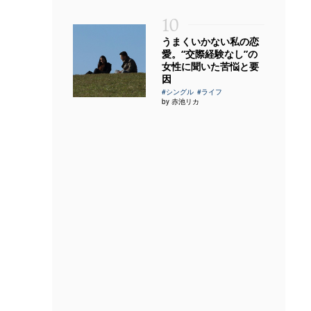
10
うまくいかない私の恋
愛。“交際経験なし”の
女性に聞いた苦悩と要
因
#シングル
#ライフ
by 赤池リカ