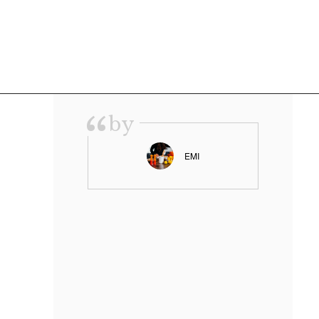
“
by
EMI