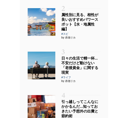
2
属性別に見る、相性が
良いおすすめパワース
ポット【水・地属性
編】
#スピ
by 赤池リカ
3
日々の生活で精一杯…
不安だけど動けない
「老後資金」に関する
現実
#ライフ
by 赤池リカ
4
引っ越しってこんなに
かかるんだ…知ってお
きたい予想外の出費と
節約術