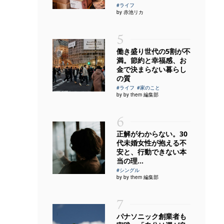
#ライフ
by 赤池リカ
5
働き盛り世代の5割が不
満。節約と幸福感、お
金で決まらない暮らし
の質
#ライフ
#家のこと
by by them 編集部
6
正解がわからない。30
代未婚女性が抱える不
安と、行動できない本
当の理...
#シングル
by by them 編集部
7
パナソニック創業者も