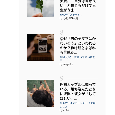
実践。「自分は運が良
い」と信じるだけで人
生がうま...
#HOW TO
#ライフ
by 小野寺S一貴
8
なぜ「男の子ママはか
わいそう」といわれる
のか？負け組とよばれ
る母親た...
#私しばる、言葉
#育児
#親と
子
by angerire
9
円満カップルは知って
いる。落ち込んだとき
に彼氏・彼女が「して
ほしい」...
#HOW TO
#パートナー
#夫婦
のこと
by chito