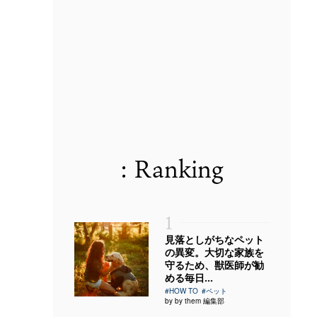
: Ranking
1
見落としがちなペット
の異変。大切な家族を
守るため、獣医師が勧
める毎日...
#HOW TO
#ペット
by by them 編集部