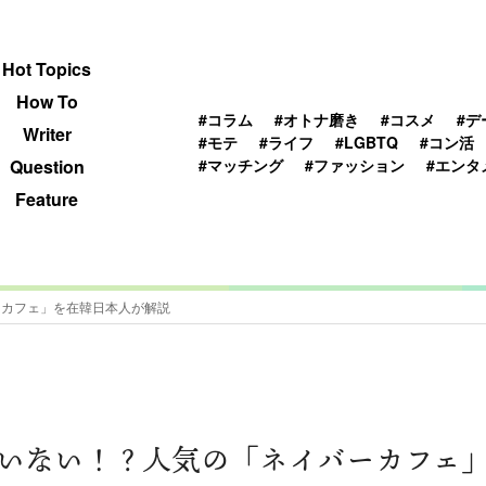
 TOPICS
HOWTO
WRITER
QUESTION
Hot Topics
How To
#コラム
#オトナ磨き
#コスメ
#デ
Writer
#モテ
#ライフ
#LGBTQ
#コン活
#マッチング
#ファッション
#エンタ
Question
Feature
ーカフェ」を在韓日本人が解説
いない！？人気の「ネイバーカフェ