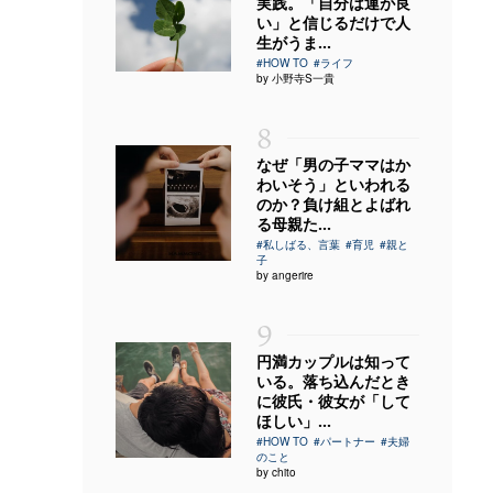
実践。「自分は運が良
い」と信じるだけで人
生がうま...
#HOW TO
#ライフ
by 小野寺S一貴
8
なぜ「男の子ママはか
わいそう」といわれる
のか？負け組とよばれ
る母親た...
#私しばる、言葉
#育児
#親と
子
by angerire
9
円満カップルは知って
いる。落ち込んだとき
に彼氏・彼女が「して
ほしい」...
#HOW TO
#パートナー
#夫婦
のこと
by chito