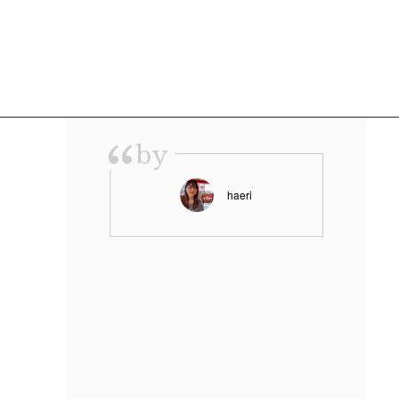
“
by
haeri