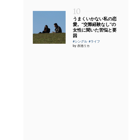
10
うまくいかない私の恋
愛。“交際経験なし”の
女性に聞いた苦悩と要
因
#シングル
#ライフ
by 赤池リカ