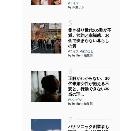
#ライフ
by 赤池リカ
5
働き盛り世代の5割が不
満。節約と幸福感、お
金で決まらない暮らし
の質
#ライフ
#家のこと
by by them 編集部
6
正解がわからない。30
代未婚女性が抱える不
安と、行動できない本
当の理...
#シングル
by by them 編集部
7
パナソニック創業者も