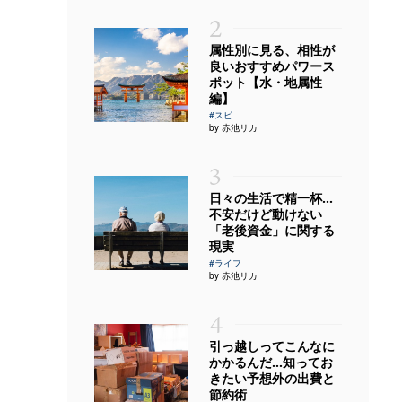
2
属性別に見る、相性が
良いおすすめパワース
ポット【水・地属性
編】
#スピ
by 赤池リカ
3
日々の生活で精一杯…
不安だけど動けない
「老後資金」に関する
現実
#ライフ
by 赤池リカ
4
引っ越しってこんなに
かかるんだ…知ってお
きたい予想外の出費と
節約術