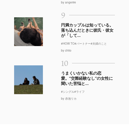
by angerire
9
円満カップルは知っている。
落ち込んだときに彼氏・彼女
が「して...
#HOW TO
#パートナー
#夫婦のこと
by chito
10
うまくいかない私の恋
愛。“交際経験なし”の女性に
聞いた苦悩と...
#シングル
#ライフ
by 赤池リカ