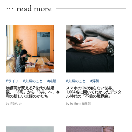
…
read more
#ライフ
#夫婦のこと
#結婚
#夫婦のこと
#浮気
物価高が変えるZ世代の結婚
スマホの中の知らない世界。
観。「3高」から「3共」へ、令
1,004名に聞いてわかったデジタ
和の新しい夫婦のかたち
ル時代の「不倫の境界線」
by 赤池リカ
by by them 編集部