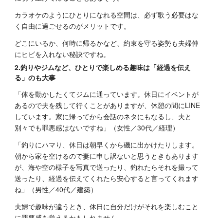
カラオケのようにひとりになれる空間は、必ず歌う必要はな
く自由に過ごせるのがメリットです。
どこにいるか、何時に帰るかなど、約束を守る姿勢も夫婦仲
にヒビを入れない秘訣ですね。
2.釣りやジムなど、ひとりで楽しめる趣味は「経過を伝え
る」のも大事
「体を動かしたくてジムに通っています。休日にイベントが
あるので夫を残して行くことがありますが、休憩の間にLINE
しています。家に帰ってから会話のネタにもなるし、夫と
別々でも罪悪感はないですね」（女性／30代／経理）
「釣りにハマり、休日は朝早くから磯に出かけたりします。
朝から家を空けるので妻に申し訳ないと思うときもあります
が、海や空の様子を写真で送ったり、釣れたらそれを撮って
送ったり、経過を伝えてくれたら安心すると言ってくれます
ね」（男性／40代／建築）
夫婦で趣味が違うとき、休日に自分だけがそれを楽しむこと
に罪悪感を覚えるかもしれません。