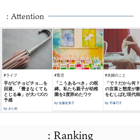
: Attention
#ライフ
#育児
#夫婦のこと
手がビチョビチョ…を
「こうあるべき」の呪
「で？だから何？
回避。「畳まなくても
縛。私たち親子が幼稚
の言葉と態度が妻
とじる傘」が大バズの
園を2度辞めたワケ
をむしばむ現代病
予感
by 佐藤友美子
by 手塚巧子
by きた村
: Ranking