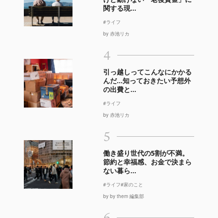
関する現...
#ライフ
by 赤池リカ
4
引っ越しってこんなにかかる
んだ…知っておきたい予想外
の出費と...
#ライフ
by 赤池リカ
5
働き盛り世代の5割が不満。
節約と幸福感、お金で決まら
ない暮ら...
#ライフ
#家のこと
by by them 編集部
6