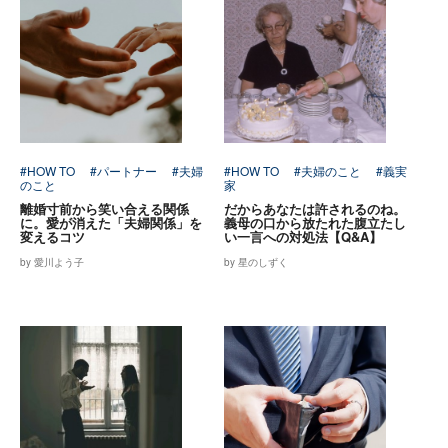
#HOW TO
#パートナー
#夫婦
#HOW TO
#夫婦のこと
#義実
のこと
家
離婚寸前から笑い合える関係
だからあなたは許されるのね。
に。愛が消えた「夫婦関係」を
義母の口から放たれた腹立たし
変えるコツ
い一言への対処法【Q&A】
by 愛川よう子
by 星のしずく