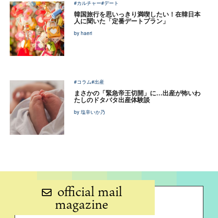
#カルチャー
#デート
韓国旅行を思いっきり満喫したい！在韓日本
人に聞いた「定番デートプラン」
by haeri
#コラム
#出産
まさかの「緊急帝王切開」に…出産が怖いわ
たしのドタバタ出産体験談
by 塩辛いか乃
official mail
magazine