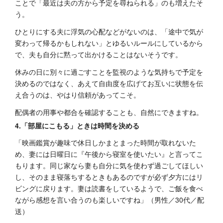
ことで「最近は夫の方から予定を尋ねられる」のも増えたそ
う。
ひとりにする夫に浮気の心配などがないのは、「途中で気が
変わって帰るかもしれない」とゆるいルールにしているから
で、夫も自分に黙って出かけることはないそうです。
休みの日に別々に過ごすことを監視のような気持ちで予定を
決めるのではなく、あえて自由度を広げてお互いに状態を伝
え合うのは、やはり信頼があってこそ。
配偶者の用事や都合を確認することも、自然にできますね。
4.「部屋にこもる」ときは時間を決める
「映画鑑賞が趣味で休日しかまとまった時間が取れないた
め、妻には日曜日に『午後から寝室を使いたい』と言ってこ
もります。同じ家なら妻も自分に気を使わず過ごしてほしい
し、そのまま寝落ちするときもあるのですが必ず夕方にはリ
ビングに戻ります。妻は読書をしているようで、ご飯を食べ
ながら感想を言い合うのも楽しいですね」（男性／30代／配
送）