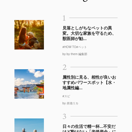
1
見落としがちなペットの異
変。大切な家族を守るため、
獣医師が勧...
#HOW TO
#ペット
by by them 編集部
2
属性別に見る、相性が良いお
すすめパワースポット【水・
地属性編...
#スピ
by 赤池リカ
3
日々の生活で精一杯…不安だ
けど動けない「老後資金」に