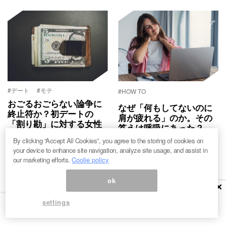
#デート
#モテ
#HOW TO
おごるおごらない論争に
なぜ「何もしてないのに
終止符か？初デートの
肩が疲れる」のか。その
「割り勘」に対する女性
答えは呼吸にあった？
の本音
By clicking “Accept All Cookies”, you agree to the storing of cookies on
by 吉田一也
by 赤池リカ
your device to enhance site navigation, analyze site usage, and assist in
our marketing efforts.
Coolie policy
ok
×
VIEW MORE
settings