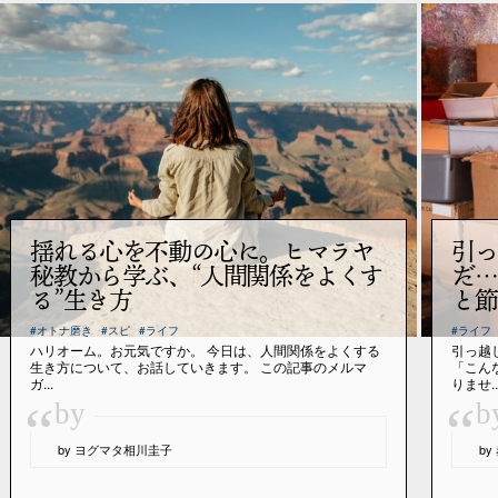
揺れる心を不動の心に。ヒマラヤ
引っ
秘教から学ぶ、“人間関係をよくす
だ…
る”生き方
と節
#オトナ磨き
#スピ
#ライフ
#ライフ
ハリオーム。お元気ですか。 今日は、人間関係をよくする
引っ越
生き方について、お話していきます。 この記事のメルマ
「こん
ガ...
りませ..
“
“
by
b
by ヨグマタ相川圭子
b