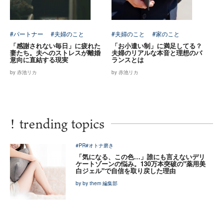
#パートナー
#夫婦のこと
#夫婦のこと
#家のこと
「感謝されない毎日」に疲れた
「お小遣い制」に満足してる？
妻たち。夫へのストレスが離婚
夫婦のリアルな本音と理想のバ
意向に直結する現実
ランスとは
by 赤池リカ
by 赤池リカ
!
trending topics
#PR
#オトナ磨き
「気になる、この色…」誰にも言えないデリ
ケートゾーンの悩み。130万本突破の"薬用美
白ジェル"で自信を取り戻した理由
by by them 編集部