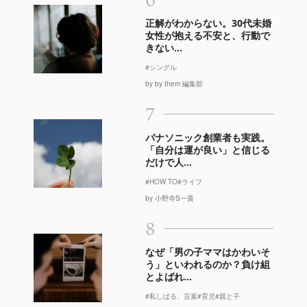
正解がわからない。30代未婚
女性が抱える不安と、行動で
きない...
#シングル
by by them 編集部
7
パナソニック創業者も実践。
「自分は運が良い」と信じる
だけで人...
#HOW TO
#ライフ
by 小野寺S一貴
8
なぜ「男の子ママはかわいそ
う」といわれるのか？負け組
とよばれ...
#私しばる、言葉
#育児
#親と子