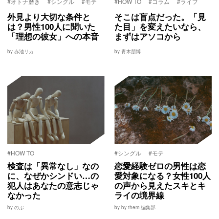
#オトナ磨き
#シングル
#モテ
#HOW TO
#コラム
#ライフ
外見より大切な条件と
そこは盲点だった。「見
は？男性100人に聞いた
た目」を変えたいなら、
「理想の彼女」への本音
まずはアソコから
by 赤池リカ
by 青木朋博
#HOW TO
#シングル
#モテ
検査は「異常なし」なの
恋愛経験ゼロの男性は恋
に、なぜかシンドい…の
愛対象になる？女性100人
犯人はあなたの意志じゃ
の声から見えたスキとキ
なかった
ライの境界線
by のぶ
by by them 編集部