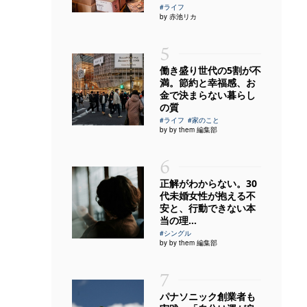
#ライフ
by 赤池リカ
5
働き盛り世代の5割が不
満。節約と幸福感、お
金で決まらない暮らし
の質
#ライフ
#家のこと
by by them 編集部
6
正解がわからない。30
代未婚女性が抱える不
安と、行動できない本
当の理...
#シングル
by by them 編集部
7
パナソニック創業者も