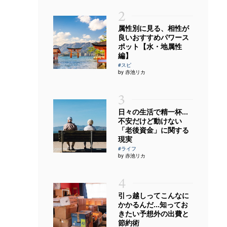
2
属性別に見る、相性が
良いおすすめパワース
ポット【水・地属性
編】
#スピ
by 赤池リカ
3
日々の生活で精一杯…
不安だけど動けない
「老後資金」に関する
現実
#ライフ
by 赤池リカ
4
引っ越しってこんなに
かかるんだ…知ってお
きたい予想外の出費と
節約術