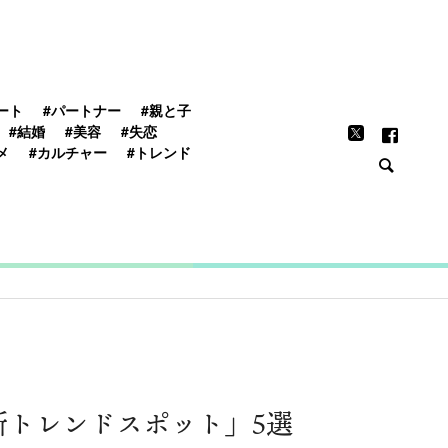
FEATURE
ート
#パートナー
#親と子
#結婚
#美容
#失恋
メ
#カルチャー
#トレンド
新トレンドスポット」5選