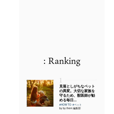
: Ranking
1
見落としがちなペット
の異変。大切な家族を
守るため、獣医師が勧
める毎日...
#HOW TO
#ペット
by by them 編集部