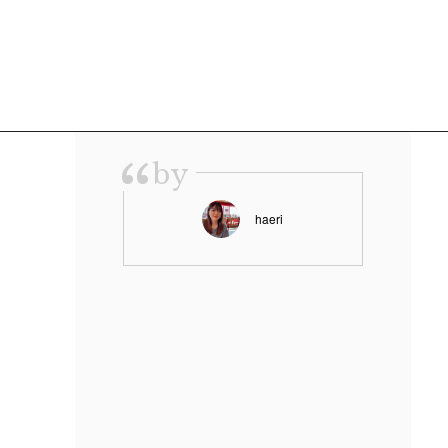
“
by
haeri