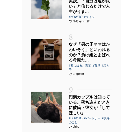
実践。「自分は運が良
い」と信じるだけで人
生がうま...
#HOW TO
#ライフ
by 小野寺S一貴
8
なぜ「男の子ママはか
わいそう」といわれる
のか？負け組とよばれ
る母親た...
#私しばる、言葉
#育児
#親と
子
by angerire
9
円満カップルは知って
いる。落ち込んだとき
に彼氏・彼女が「して
ほしい」...
#HOW TO
#パートナー
#夫婦
のこと
by chito