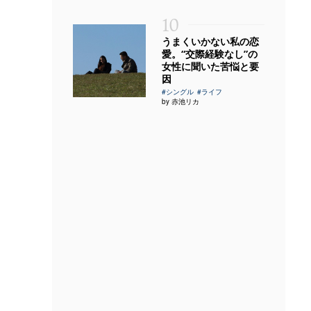
10
うまくいかない私の恋
愛。“交際経験なし”の
女性に聞いた苦悩と要
因
#シングル
#ライフ
by 赤池リカ