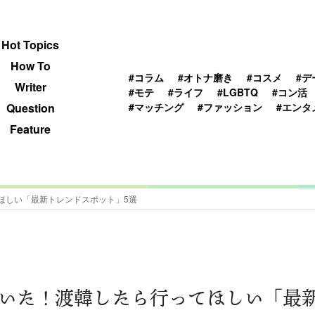
 TOPICS
HOWTO
WRITER
QUESTION
Hot Topics
How To
#コラム
#オトナ磨き
#コスメ
#デ
Writer
#モテ
#ライフ
#LGBTQ
#コン活
#マッチング
#ファッション
#エンタ
Question
Feature
ほしい「最新トレンドスポット」5選
いた！渡韓したら行ってほしい「最