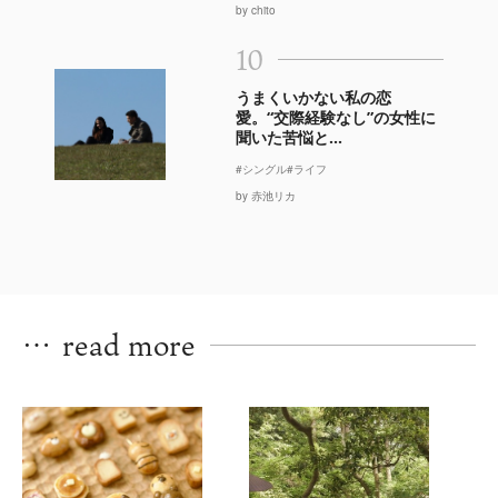
by chito
10
うまくいかない私の恋
愛。“交際経験なし”の女性に
聞いた苦悩と...
#シングル
#ライフ
by 赤池リカ
…
read more