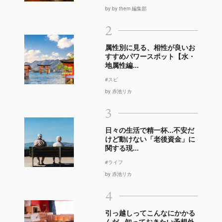
by by them 編集部
2
属性別に見る、相性が良いお
すすめパワースポット【水・
地属性編...
#スピ
by 赤池リカ
3
日々の生活で精一杯…不安だ
けど動けない「老後資金」に
関する現...
#ライフ
by 赤池リカ
4
引っ越しってこんなにかかる
んだ…知っておきたい予想外