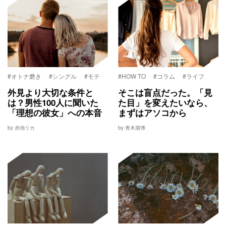
#オトナ磨き
#シングル
#モテ
#HOW TO
#コラム
#ライフ
外見より大切な条件と
そこは盲点だった。「見
は？男性100人に聞いた
た目」を変えたいなら、
「理想の彼女」への本音
まずはアソコから
by 赤池リカ
by 青木朋博