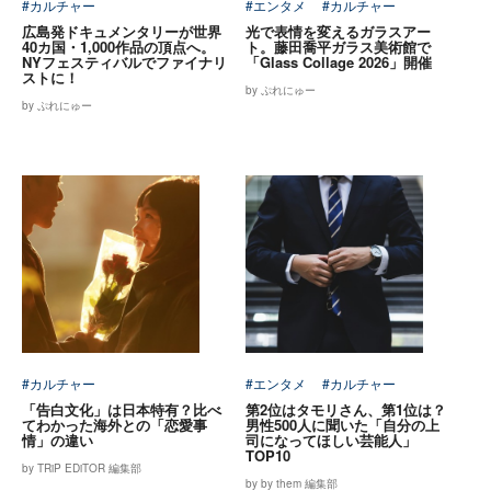
#カルチャー
#エンタメ
#カルチャー
広島発ドキュメンタリーが世界
光で表情を変えるガラスアー
40カ国・1,000作品の頂点へ。
ト。藤田喬平ガラス美術館で
NYフェスティバルでファイナリ
「Glass Collage 2026」開催
ストに！
by ぷれにゅー
by ぷれにゅー
#カルチャー
#エンタメ
#カルチャー
「告白文化」は日本特有？比べ
第2位はタモリさん、第1位は？
てわかった海外との「恋愛事
男性500人に聞いた「自分の上
情」の違い
司になってほしい芸能人」
TOP10
by TRiP EDiTOR 編集部
by by them 編集部