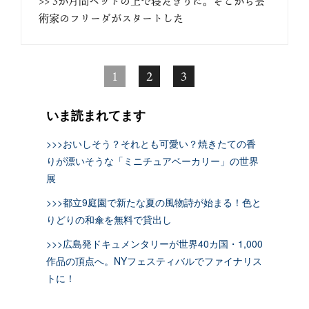
>> 3か月間ベッドの上で寝たきりに。そこから芸
術家のフリーダがスタートした
1
2
3
いま読まれてます
>>>おいしそう？それとも可愛い？焼きたての香
りが漂いそうな「ミニチュアベーカリー」の世界
展
>>>都立9庭園で新たな夏の風物詩が始まる！色と
りどりの和傘を無料で貸出し
>>>広島発ドキュメンタリーが世界40カ国・1,000
作品の頂点へ。NYフェスティバルでファイナリス
トに！