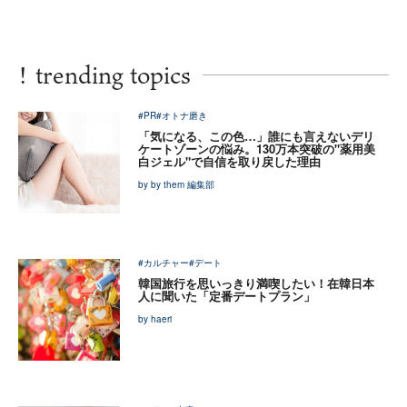
!
trending topics
#PR
#オトナ磨き
「気になる、この色…」誰にも言えないデリ
ケートゾーンの悩み。130万本突破の"薬用美
白ジェル"で自信を取り戻した理由
by by them 編集部
#カルチャー
#デート
韓国旅行を思いっきり満喫したい！在韓日本
人に聞いた「定番デートプラン」
by haeri