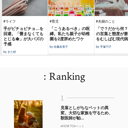
#ライフ
#育児
#夫婦のこと
手がビチョビチョ…を
「こうあるべき」の呪
「で？だから何？
回避。「畳まなくても
縛。私たち親子が幼稚
の言葉と態度が妻
とじる傘」が大バズの
園を2度辞めたワケ
をむしばむ現代病
予感
by 佐藤友美子
by 手塚巧子
by きた村
: Ranking
1
見落としがちなペットの異
変。大切な家族を守るため、
獣医師が勧...
#HOW TO
#ペット