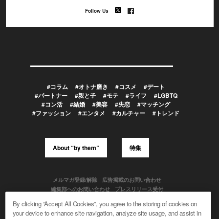
Follow Us
#コラム
#オトナ磨き
#コスメ
#デート
#パートナー
#親と子
#モテ
#ライフ
#LGBTQ
#コン活
#結婚
#美容
#失恋
#マッチング
#ファッション
#エンタメ
#カルチャー
#トレンド
About “by them”
特集
メルマガ登録/解除
広告掲載のお問い合わせ
編集部へのお問い合わせ
プレスリリース受付
メディア利用規約
By clicking “Accept All Cookies”, you agree to the storing of cookies on
your device to enhance site navigation, analyze site usage, and assist in