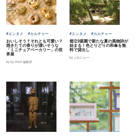
#エンタメ
#カルチャー
#エンタメ
#カルチャー
おいしそう？それとも可愛い？
都立9庭園で新たな夏の風物詩が
焼きたての香りが漂いそうな
始まる！色とりどりの和傘を無
「ミニチュアベーカリー」の世
料で貸出し
界展
by ぷれにゅー
by by them 編集部