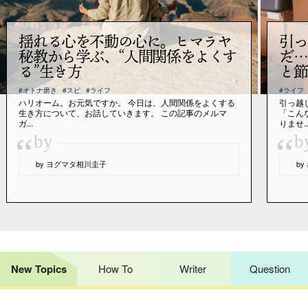
揺れる心を不動の心に。ヒマラヤ
引っ
秘教から学ぶ、“人間関係をよくす
だ…
る”生き方
と節
#オトナ磨き
#スピ
#ライフ
#ライフ
ハリオーム。お元気ですか。 今日は、人間関係をよくする
引っ越
生き方について、お話していきます。 この記事のメルマ
「こん
ガ...
りませ..
“
“
by
b
by ヨグマタ相川圭子
b
New Topics
How To
Writer
Question