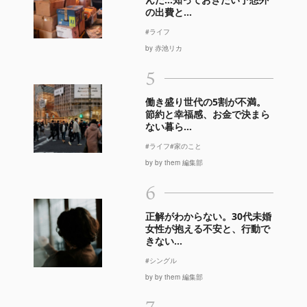
の出費と...
#ライフ
by 赤池リカ
5
働き盛り世代の5割が不満。
節約と幸福感、お金で決まら
ない暮ら...
#ライフ
#家のこと
by by them 編集部
6
正解がわからない。30代未婚
女性が抱える不安と、行動で
きない...
#シングル
by by them 編集部