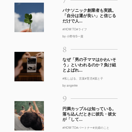
7
パナソニック創業者も実践。
「自分は運が良い」と信じる
だけで人...
#HOW TO
#ライフ
by 小野寺S一貴
8
なぜ「男の子ママはかわいそ
う」といわれるのか？負け組
とよばれ...
#私しばる、言葉
#育児
#親と子
by angerire
9
円満カップルは知っている。
落ち込んだときに彼氏・彼女
が「して...
#HOW TO
#パートナー
#夫婦のこと