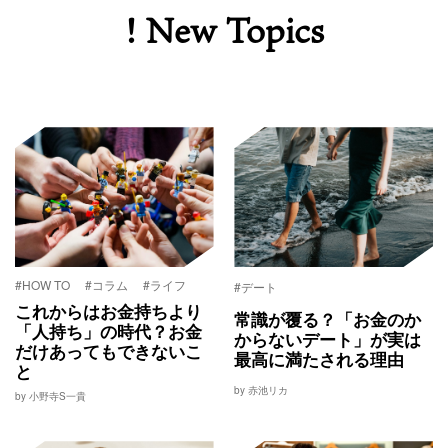
! New Topics
#HOW TO
#コラム
#ライフ
#デート
これからはお金持ちより
常識が覆る？「お金のか
「人持ち」の時代？お金
からないデート」が実は
だけあってもできないこ
最高に満たされる理由
と
by 赤池リカ
by 小野寺S一貴