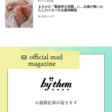
#コラム
#出産
まさかの「緊急帝王切開」に…出産が怖いわ
たしのドタバタ出産体験談
by 塩辛いか乃
official mail
magazine
の最新記事が届きます