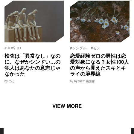
#HOW TO
#シングル
#モテ
検査は「異常なし」なの
恋愛経験ゼロの男性は恋
に、なぜかシンドい…の
愛対象になる？女性100人
犯人はあなたの意志じゃ
の声から見えたスキとキ
なかった
ライの境界線
by のぶ
by by them 編集部
VIEW MORE