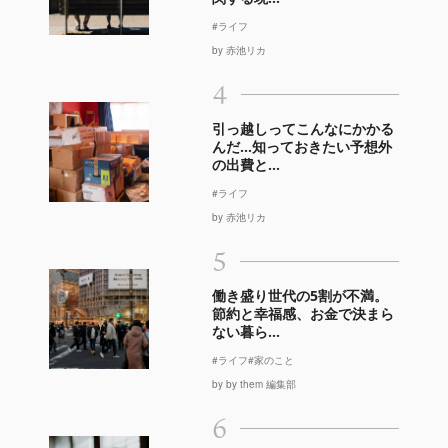
#ライフ
by 赤池リカ
4
引っ越しってこんなにかかる
んだ…知っておきたい予想外
の出費と...
#ライフ
by 赤池リカ
5
働き盛り世代の5割が不満。
節約と幸福感、お金で決まら
ない暮ら...
#ライフ
#家のこと
by by them 編集部
6