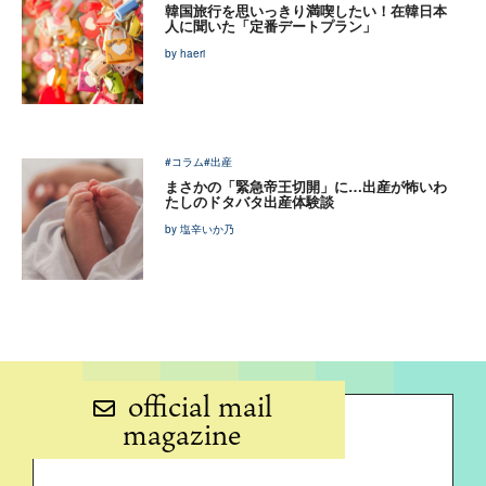
韓国旅行を思いっきり満喫したい！在韓日本
人に聞いた「定番デートプラン」
by haeri
#コラム
#出産
まさかの「緊急帝王切開」に…出産が怖いわ
たしのドタバタ出産体験談
by 塩辛いか乃
official mail
magazine