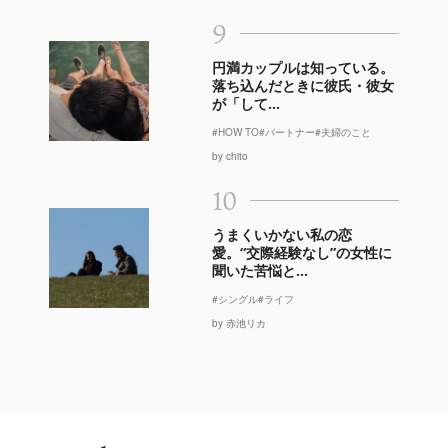
9
円満カップルは知っている。
落ち込んだときに彼氏・彼女
が「して...
#HOW TO
#パートナー
#夫婦のこと
by chito
10
うまくいかない私の恋
愛。“交際経験なし”の女性に
聞いた苦悩と...
#シングル
#ライフ
by 赤池リカ