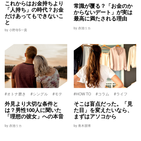
これからはお金持ちより
常識が覆る？「お金のか
「人持ち」の時代？お金
からないデート」が実は
だけあってもできないこ
最高に満たされる理由
と
by 赤池リカ
by 小野寺S一貴
#オトナ磨き
#シングル
#モテ
#HOW TO
#コラム
#ライフ
外見より大切な条件と
そこは盲点だった。「見
は？男性100人に聞いた
た目」を変えたいなら、
「理想の彼女」への本音
まずはアソコから
by 赤池リカ
by 青木朋博