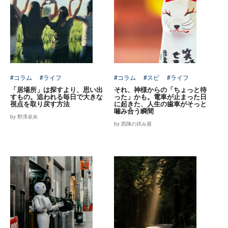
#コラム
#ライフ
#コラム
#スピ
#ライフ
「居場所」は探すより、思い出
それ、神様からの「ちょっと待
すもの。追われる毎日で大きな
った」かも。電車が止まった日
視点を取り戻す方法
に起きた、人生の歯車がそっと
噛み合う瞬間
by 野澤卓央
by 西陣の拝み屋