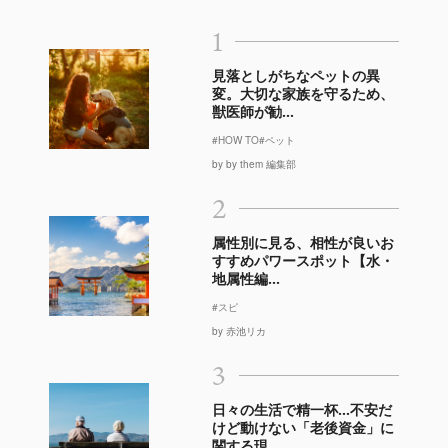
1
見落としがちなペットの異
変。大切な家族を守るため、
獣医師が勧...
#HOW TO
#ペット
by by them 編集部
2
属性別に見る、相性が良いお
すすめパワースポット【水・
地属性編...
#スピ
by 赤池リカ
3
日々の生活で精一杯…不安だ
けど動けない「老後資金」に
関する現...