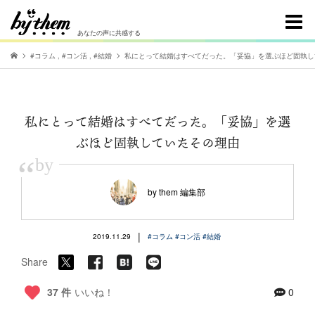
あなたの声に共感する
#コラム
,
#コン活
,
#結婚
私にとって結婚はすべてだった。「妥協」を選ぶほど固執し
私にとって結婚はすべてだった。「妥協」を選
ぶほど固執していたその理由
“
by
by them 編集部
|
2019.11.29
#コラム
#コン活
#結婚
Share
37 件
いいね！
0