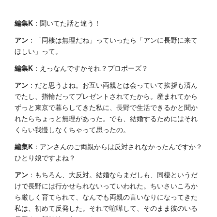
編集K
：聞いてた話と違う！
アン
：「同棲は無理だね」っていったら「アンに長野に来て
ほしい」って。
編集K
：えっなんですかそれ？プロポーズ？
アン
：だと思うよね。お互い両親とは会っていて挨拶も済ん
でたし、指輪だってプレゼントされてたから。産まれてから
ずっと東京で暮らしてきた私に、長野で生活できるかと聞か
れたらちょっと無理があった。でも、結婚するためにはそれ
くらい我慢しなくちゃって思ったの。
編集K
：アンさんのご両親からは反対されなかったんですか？
ひとり娘ですよね？
アン
：もちろん、大反対。結婚ならまだしも、同棲というだ
けで長野には行かせられないっていわれた。ちいさいころか
ら厳しく育てられて、なんでも両親の言いなりになってきた
私は、初めて反発した。それで喧嘩して、そのまま彼のいる