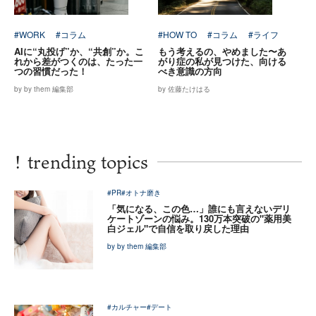
#WORK
#コラム
#HOW TO
#コラム
#ライフ
AIに“丸投げ”か、“共創”か。こ
もう考えるの、やめました〜あ
れから差がつくのは、たった一
がり症の私が見つけた、向ける
つの習慣だった！
べき意識の方向
by by them 編集部
by 佐藤たけはる
!
trending topics
#PR
#オトナ磨き
「気になる、この色…」誰にも言えないデリ
ケートゾーンの悩み。130万本突破の"薬用美
白ジェル"で自信を取り戻した理由
by by them 編集部
#カルチャー
#デート