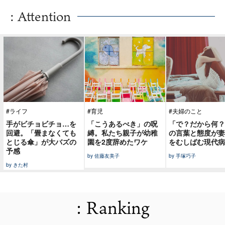
: Attention
#ライフ
#育児
#夫婦のこと
手がビチョビチョ…を
「こうあるべき」の呪
「で？だから何？
回避。「畳まなくても
縛。私たち親子が幼稚
の言葉と態度が妻
とじる傘」が大バズの
園を2度辞めたワケ
をむしばむ現代病
予感
by 佐藤友美子
by 手塚巧子
by きた村
: Ranking