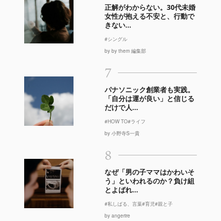
正解がわからない。30代未婚
女性が抱える不安と、行動で
きない...
#シングル
by by them 編集部
7
パナソニック創業者も実践。
「自分は運が良い」と信じる
だけで人...
#HOW TO
#ライフ
by 小野寺S一貴
8
なぜ「男の子ママはかわいそ
う」といわれるのか？負け組
とよばれ...
#私しばる、言葉
#育児
#親と子
by angerire