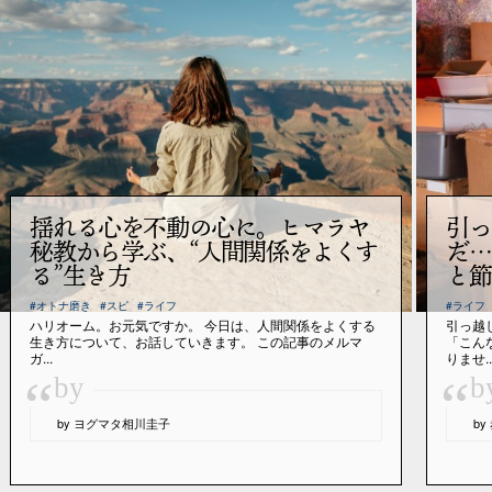
揺れる心を不動の心に。ヒマラヤ
引っ
秘教から学ぶ、“人間関係をよくす
だ…
る”生き方
と節
#オトナ磨き
#スピ
#ライフ
#ライフ
ハリオーム。お元気ですか。 今日は、人間関係をよくする
引っ越
生き方について、お話していきます。 この記事のメルマ
「こん
ガ...
りませ..
“
“
by
b
by ヨグマタ相川圭子
b