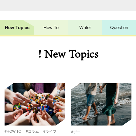
New Topics
How To
Writer
Question
! New Topics
#HOW TO
#コラム
#ライフ
#デート