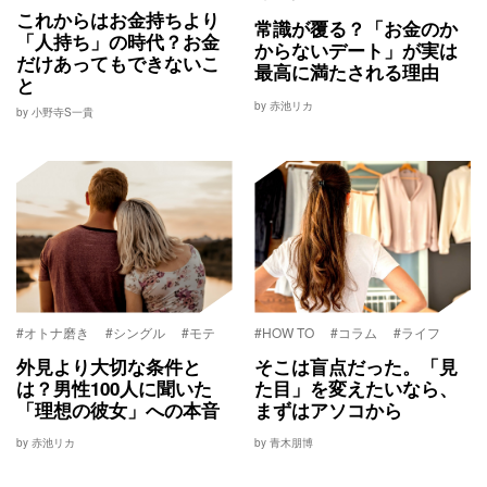
これからはお金持ちより
常識が覆る？「お金のか
「人持ち」の時代？お金
からないデート」が実は
だけあってもできないこ
最高に満たされる理由
と
by 赤池リカ
by 小野寺S一貴
#オトナ磨き
#シングル
#モテ
#HOW TO
#コラム
#ライフ
外見より大切な条件と
そこは盲点だった。「見
は？男性100人に聞いた
た目」を変えたいなら、
「理想の彼女」への本音
まずはアソコから
by 赤池リカ
by 青木朋博