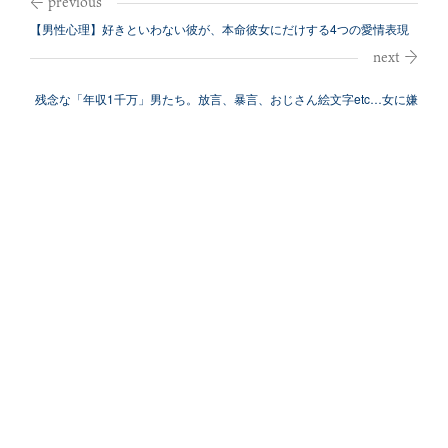
【男性心理】好きといわない彼が、本命彼女にだけする4つの愛情表現
残念な「年収1千万」男たち。放言、暴言、おじさん絵文字etc…女に嫌
われる...