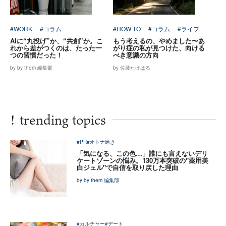
#WORK
#コラム
#HOW TO
#コラム
#ライフ
AIに“丸投げ”か、“共創”か。こ
もう考えるの、やめました〜あ
れから差がつくのは、たった一
がり症の私が見つけた、向ける
つの習慣だった！
べき意識の方向
by by them 編集部
by 佐藤たけはる
!
trending topics
#PR
#オトナ磨き
「気になる、この色…」誰にも言えないデリ
ケートゾーンの悩み。130万本突破の"薬用美
白ジェル"で自信を取り戻した理由
by by them 編集部
#カルチャー
#デート