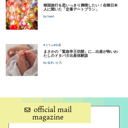
韓国旅行を思いっきり満喫したい！在韓日本
人に聞いた「定番デートプラン」
by haeri
#コラム
#出産
まさかの「緊急帝王切開」に…出産が怖いわ
たしのドタバタ出産体験談
by 塩辛いか乃
official mail
magazine