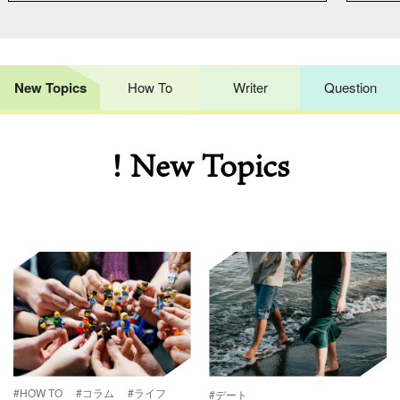
New Topics
How To
Writer
Question
! New Topics
#HOW TO
#コラム
#ライフ
#デート