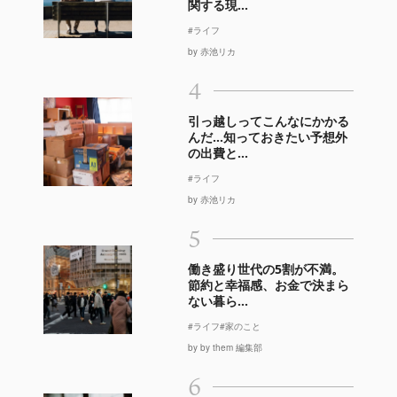
関する現...
#ライフ
by 赤池リカ
4
引っ越しってこんなにかかる
んだ…知っておきたい予想外
の出費と...
#ライフ
by 赤池リカ
5
働き盛り世代の5割が不満。
節約と幸福感、お金で決まら
ない暮ら...
#ライフ
#家のこと
by by them 編集部
6