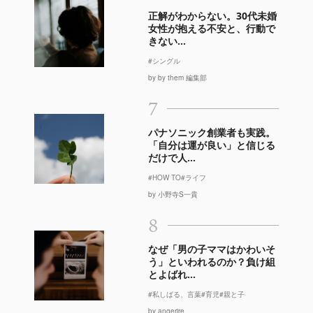
正解がわからない。30代未婚
女性が抱える不安と、行動で
きない...
#シングル
by by them 編集部
7
パナソニック創業者も実践。
「自分は運が良い」と信じる
だけで人...
#HOW TO
#ライフ
by 小野寺S一貴
8
なぜ「男の子ママはかわいそ
う」といわれるのか？負け組
とよばれ...
#私しばる、言葉
#育児
#親と子
by angerire