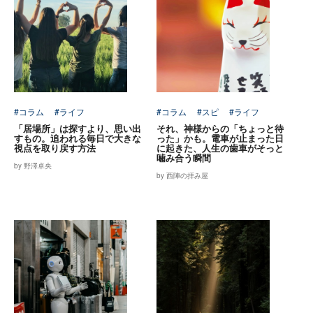
#コラム
#ライフ
#コラム
#スピ
#ライフ
「居場所」は探すより、思い出
それ、神様からの「ちょっと待
すもの。追われる毎日で大きな
った」かも。電車が止まった日
視点を取り戻す方法
に起きた、人生の歯車がそっと
噛み合う瞬間
by 野澤卓央
by 西陣の拝み屋