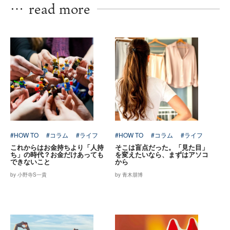
…
read more
#HOW TO
#コラム
#ライフ
#HOW TO
#コラム
#ライフ
これからはお金持ちより「人持
そこは盲点だった。「見た目」
ち」の時代？お金だけあっても
を変えたいなら、まずはアソコ
できないこと
から
by 小野寺S一貴
by 青木朋博