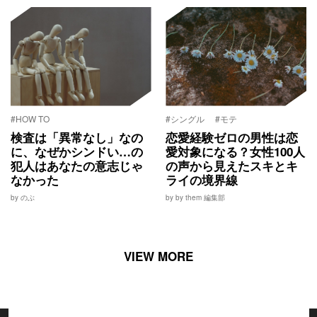
#HOW TO
#シングル
#モテ
検査は「異常なし」なの
恋愛経験ゼロの男性は恋
に、なぜかシンドい…の
愛対象になる？女性100人
犯人はあなたの意志じゃ
の声から見えたスキとキ
なかった
ライの境界線
by のぶ
by by them 編集部
VIEW MORE