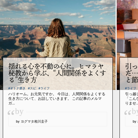
揺れる心を不動の心に。ヒマラヤ
引っ
秘教から学ぶ、“人間関係をよくす
だ…
る”生き方
と節
#オトナ磨き
#スピ
#ライフ
#ライフ
ハリオーム。お元気ですか。 今日は、人間関係をよくする
引っ越
生き方について、お話していきます。 この記事のメルマ
「こん
ガ...
りませ..
“
“
by
b
by ヨグマタ相川圭子
b