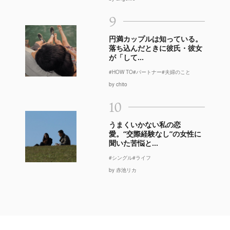
9
円満カップルは知っている。
落ち込んだときに彼氏・彼女
が「して...
#HOW TO
#パートナー
#夫婦のこと
by chito
10
うまくいかない私の恋
愛。“交際経験なし”の女性に
聞いた苦悩と...
#シングル
#ライフ
by 赤池リカ