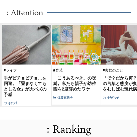
: Attention
#ライフ
#育児
#夫婦のこと
手がビチョビチョ…を
「こうあるべき」の呪
「で？だから何？
回避。「畳まなくても
縛。私たち親子が幼稚
の言葉と態度が妻
とじる傘」が大バズの
園を2度辞めたワケ
をむしばむ現代病
予感
by 佐藤友美子
by 手塚巧子
by きた村
: Ranking