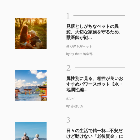
1
見落としがちなペットの異
変。大切な家族を守るため、
獣医師が勧...
#HOW TO
#ペット
by by them 編集部
2
属性別に見る、相性が良いお
すすめパワースポット【水・
地属性編...
#スピ
by 赤池リカ
3
日々の生活で精一杯…不安だ
けど動けない「老後資金」に