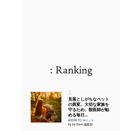
: Ranking
1
見落としがちなペット
の異変。大切な家族を
守るため、獣医師が勧
める毎日...
#HOW TO
#ペット
by by them 編集部