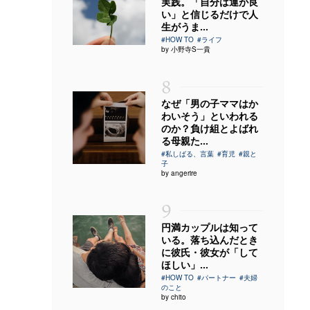
実践。「自分は運が良
い」と信じるだけで人
生がうま...
#HOW TO
#ライフ
by 小野寺S一貴
8
なぜ「男の子ママはか
わいそう」といわれる
のか？負け組とよばれ
る母親た...
#私しばる、言葉
#育児
#親と
子
by angerire
9
円満カップルは知って
いる。落ち込んだとき
に彼氏・彼女が「して
ほしい」...
#HOW TO
#パートナー
#夫婦
のこと
by chito