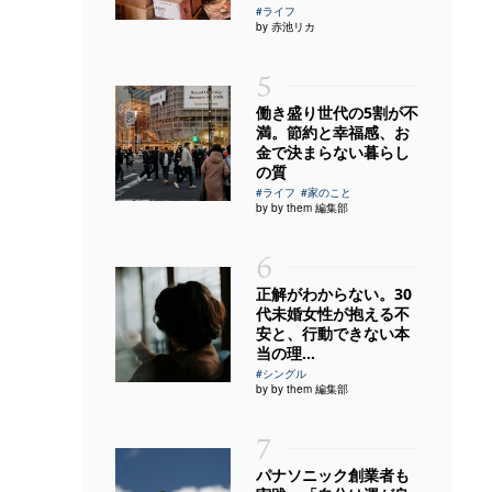
#ライフ
by 赤池リカ
5
働き盛り世代の5割が不
満。節約と幸福感、お
金で決まらない暮らし
の質
#ライフ
#家のこと
by by them 編集部
6
正解がわからない。30
代未婚女性が抱える不
安と、行動できない本
当の理...
#シングル
by by them 編集部
7
パナソニック創業者も