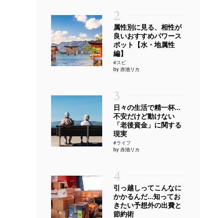
2
属性別に見る、相性が
良いおすすめパワース
ポット【水・地属性
編】
#スピ
by 赤池リカ
3
日々の生活で精一杯…
不安だけど動けない
「老後資金」に関する
現実
#ライフ
by 赤池リカ
4
引っ越しってこんなに
かかるんだ…知ってお
きたい予想外の出費と
節約術