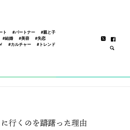
FEATURE
ート
#パートナー
#親と子
#結婚
#美容
#失恋
メ
#カルチャー
#トレンド
クに行くのを躊躇った理由