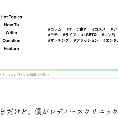
 TOPICS
HOWTO
WRITER
QUESTION
Hot Topics
How To
#コラム
#オトナ磨き
#コスメ
#デ
Writer
#モテ
#ライフ
#LGBTQ
#コン活
#マッチング
#ファッション
#エンタ
Question
Feature
クリニックに行くのを躊躇った理由
きだけど。僕がレディースクリニッ