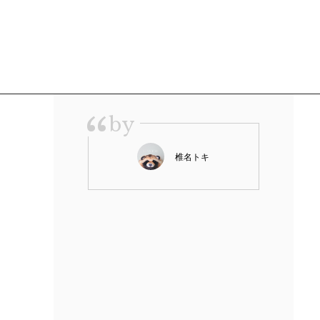
“
by
椎名トキ