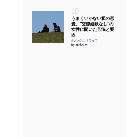
10
うまくいかない私の恋
愛。“交際経験なし”の
女性に聞いた苦悩と要
因
#シングル
#ライフ
by 赤池リカ