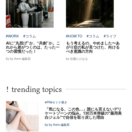
#WORK
#コラム
#HOW TO
#コラム
#ライフ
AIに“丸投げ”か、“共創”か。こ
もう考えるの、やめました〜あ
れから差がつくのは、たった一
がり症の私が見つけた、向ける
つの習慣だった！
べき意識の方向
by by them 編集部
by 佐藤たけはる
!
trending topics
#PR
#オトナ磨き
「気になる、この色…」誰にも言えないデリ
ケートゾーンの悩み。130万本突破の"薬用美
白ジェル"で自信を取り戻した理由
by by them 編集部