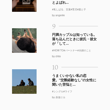
とよばれ...
#私しばる、言葉
#育児
#親と子
by angerire
9
円満カップルは知っている。
落ち込んだときに彼氏・彼女
が「して...
#HOW TO
#パートナー
#夫婦のこと
by chito
10
うまくいかない私の恋
愛。“交際経験なし”の女性に
聞いた苦悩と...
#シングル
#ライフ
by 赤池リカ