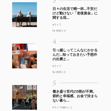
3
日々の生活で精一杯…不安だ
けど動けない「老後資金」に
関する現...
#ライフ
by 赤池リカ
4
引っ越しってこんなにかかる
んだ…知っておきたい予想外
の出費と...
#ライフ
by 赤池リカ
5
働き盛り世代の5割が不満。
節約と幸福感、お金で決まら
ない暮ら...
#ライフ
#家のこと