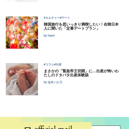
#カルチャー
#デート
韓国旅行を思いっきり満喫したい！在韓日本
人に聞いた「定番デートプラン」
by haeri
#コラム
#出産
まさかの「緊急帝王切開」に…出産が怖いわ
たしのドタバタ出産体験談
by 塩辛いか乃
official mail