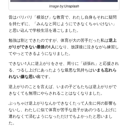
image by:
Unsplash
昔はバリバリ「横並び」な教育で、わたし自身もそれに疑問
を持たずに、「みんなと同じようにできなくちゃいけない」
と思い込んで学校生活を過ごしました。
勉強は割とできたのですが、体育が大の苦手だった私は
逆上
がりができない最後の1人
になり、放課後に泣きながら練習し
てやっとできるようになりました。
できない1人に逆上がりをさせ、周りに「頑張れ」と応援され
る、つるし上げにあったような最悪な気持ちは
いまも忘れら
れない嫌な思い出
です。
逆上がりのことを言えば、いまの子どもたちは逆上がりがで
きなくても無理にやらされることはなくなりました。
ぶっちゃけ逆上がりなんかできなくたって人生に何の影響も
ないし、わたしに似て体育が苦手な息子があのつるし上げに
遭わなくて済むようになっただけでもよかったと思いまし
た。