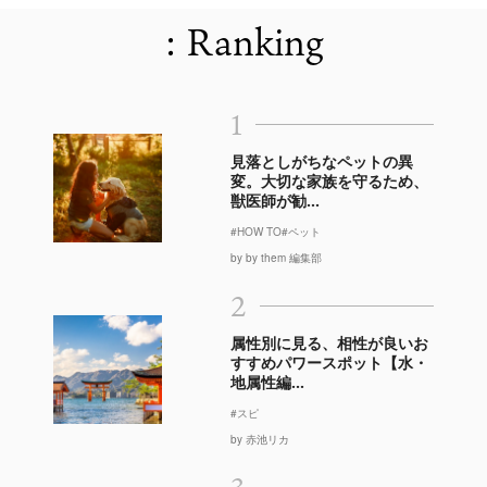
: Ranking
1
見落としがちなペットの異
変。大切な家族を守るため、
獣医師が勧...
#HOW TO
#ペット
by by them 編集部
2
属性別に見る、相性が良いお
すすめパワースポット【水・
地属性編...
#スピ
by 赤池リカ