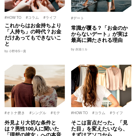
#HOW TO
#コラム
#ライフ
#デート
これからはお金持ちより
常識が覆る？「お金のか
「人持ち」の時代？お金
からないデート」が実は
だけあってもできないこ
最高に満たされる理由
と
by 赤池リカ
by 小野寺S一貴
#オトナ磨き
#シングル
#モテ
#HOW TO
#コラム
#ライフ
外見より大切な条件と
そこは盲点だった。「見
は？男性100人に聞いた
た目」を変えたいなら、
「理想の彼女」への本音
まずはアソコから