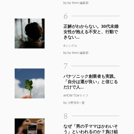
by by them 編集部
6
正解がわからない。30代未婚
女性が抱える不安と、行動で
きない...
#シングル
by by them 編集部
7
パナソニック創業者も実践。
「自分は運が良い」と信じる
だけで人...
#HOW TO
#ライフ
by 小野寺S一貴
8
なぜ「男の子ママはかわいそ
う」といわれるのか？負け組