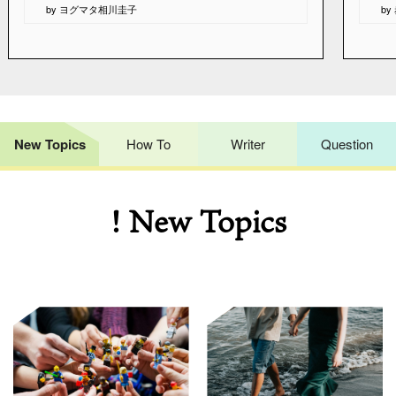
by ヨグマタ相川圭子
b
New Topics
How To
Writer
Question
! New Topics