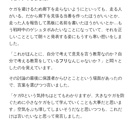
ケガを避けるため廊下を走らないようにといっても、走る人
がいる。だから廊下を見張る当番を作ったほうがいいとか、
走った人を報告して黒板に名前を書いたほうがいいとか…も
う戦時中のゲシュタポみたいなことになっていて、それを正
しいこととして朗々と発表する姿にもうすら寒い想いをしま
した。
「これがほんとに、自分で考えて意見を言う教育なのか？自
分で考える教育をしている
フリ
なんじゃないか？」と悶々と
したのを覚えています。
その討論の最後に保護者からひとことという場面があったの
で、言葉を選びつつ言いました。
「ケガ0という気持ちはとてもわかりますが、大きなケガを防
ぐために小さなケガをして学んでいくことも大事だと思いま
す」空気をぶち壊してしまいそうだなと思いつつも、これだ
けは言いたいなと思って発言しました。