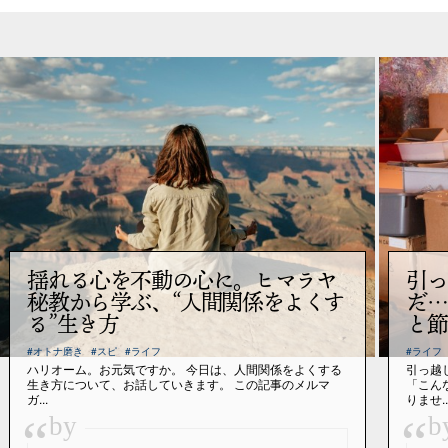
揺れる心を不動の心に。ヒマラヤ
引っ
秘教から学ぶ、“人間関係をよくす
だ…
る”生き方
と節
#オトナ磨き
#スピ
#ライフ
#ライフ
ハリオーム。お元気ですか。 今日は、人間関係をよくする
引っ越
生き方について、お話していきます。 この記事のメルマ
「こん
ガ...
りませ..
“
“
by
b