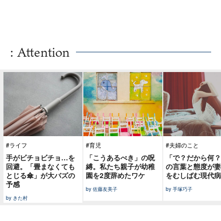
: Attention
#ライフ
#育児
#夫婦のこと
手がビチョビチョ…を
「こうあるべき」の呪
「で？だから何？
回避。「畳まなくても
縛。私たち親子が幼稚
の言葉と態度が妻
とじる傘」が大バズの
園を2度辞めたワケ
をむしばむ現代病
予感
by 佐藤友美子
by 手塚巧子
by きた村