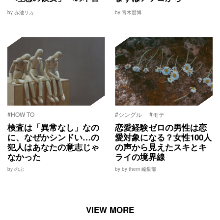
by 赤池リカ
by 青木朋博
#HOW TO
#シングル
#モテ
検査は「異常なし」なの
恋愛経験ゼロの男性は恋
に、なぜかシンドい…の
愛対象になる？女性100人
犯人はあなたの意志じゃ
の声から見えたスキとキ
なかった
ライの境界線
by のぶ
by by them 編集部
VIEW MORE