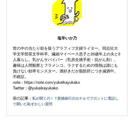
塩辛いか乃
世の中の当たり前を疑うアラフィフ主婦ライター。同志社大
学文学部英文学科卒。繊細マイペース息子と20歳年上の夫と3
人暮らし。乳がんサバイバー（乳房全摘手術・抗がん剤）。
趣味は人間観察とフラメンコ。ラクするための情熱は誰にも
負けない効率モンスター。酒好きだが脂肪肝につき減酒中。
不眠症。
note：
https://note.com/yukaikayukako
Twitter：
@yukaikayukako
前の記事：
私が聞くの！？新婚旅行のホテルでフロントに電話し
て聞いた恥ずかしい質問