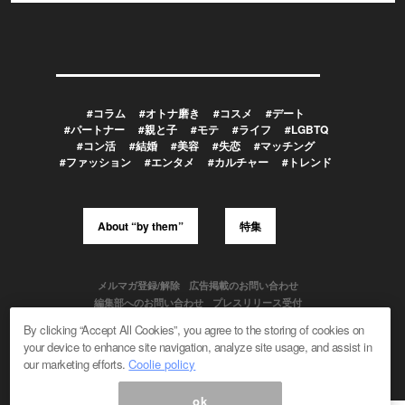
#コラム
#オトナ磨き
#コスメ
#デート
#パートナー
#親と子
#モテ
#ライフ
#LGBTQ
#コン活
#結婚
#美容
#失恋
#マッチング
#ファッション
#エンタメ
#カルチャー
#トレンド
About “by them”
特集
メルマガ登録/解除
広告掲載のお問い合わせ
編集部へのお問い合わせ
プレスリリース受付
メディア利用規約
By clicking “Accept All Cookies”, you agree to the storing of cookies on
your device to enhance site navigation, analyze site usage, and assist in
our marketing efforts.
Coolie policy
Powered by
ok