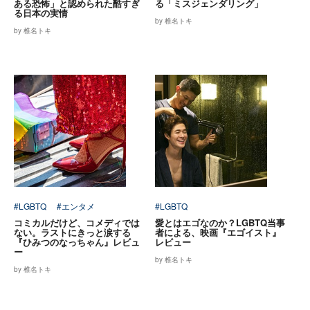
ある恐怖」と認められた酷すぎ
る「ミスジェンダリング」
る日本の実情
by 椎名トキ
by 椎名トキ
#LGBTQ
#エンタメ
#LGBTQ
コミカルだけど、コメディでは
愛とはエゴなのか？LGBTQ当事
ない。ラストにきっと涙する
者による、映画『エゴイスト』
『ひみつのなっちゃん』レビュ
レビュー
ー
by 椎名トキ
by 椎名トキ