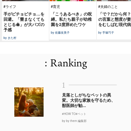
#ライフ
#育児
#夫婦のこと
手がビチョビチョ…を
「こうあるべき」の呪
「で？だから何？
回避。「畳まなくても
縛。私たち親子が幼稚
の言葉と態度が妻
とじる傘」が大バズの
園を2度辞めたワケ
をむしばむ現代病
予感
by 佐藤友美子
by 手塚巧子
by きた村
: Ranking
1
見落としがちなペットの異
変。大切な家族を守るため、
獣医師が勧...
#HOW TO
#ペット
by by them 編集部