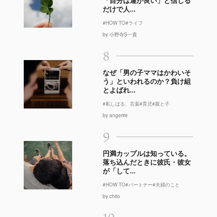
「自分は運が良い」と信じる
だけで人...
#HOW TO
#ライフ
by 小野寺S一貴
8
なぜ「男の子ママはかわいそ
う」といわれるのか？負け組
とよばれ...
#私しばる、言葉
#育児
#親と子
by angerire
9
円満カップルは知っている。
落ち込んだときに彼氏・彼女
が「して...
#HOW TO
#パートナー
#夫婦のこと
by chito