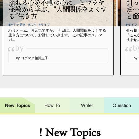
揺れる心を不動の心に。ヒマラヤ
引っ
秘教から学ぶ、“人間関係をよくす
だ…
る”生き方
と節
#オトナ磨き
#スピ
#ライフ
#ライフ
ハリオーム。お元気ですか。 今日は、人間関係をよくする
引っ越
生き方について、お話していきます。 この記事のメルマ
「こん
ガ...
りませ..
“
“
by
b
by ヨグマタ相川圭子
b
New Topics
How To
Writer
Question
! New Topics