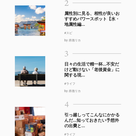
2
属性別に見る、相性が良いお
すすめパワースポット【水・
地属性編...
#スピ
by 赤池リカ
3
日々の生活で精一杯…不安だ
けど動けない「老後資金」に
関する現...
#ライフ
by 赤池リカ
4
引っ越しってこんなにかかる
んだ…知っておきたい予想外
の出費と...
#ライフ