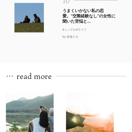
10
うまくいかない私の恋
愛。“交際経験なし”の女性に
聞いた苦悩と...
#シングル
#ライフ
by 赤池リカ
…
read more