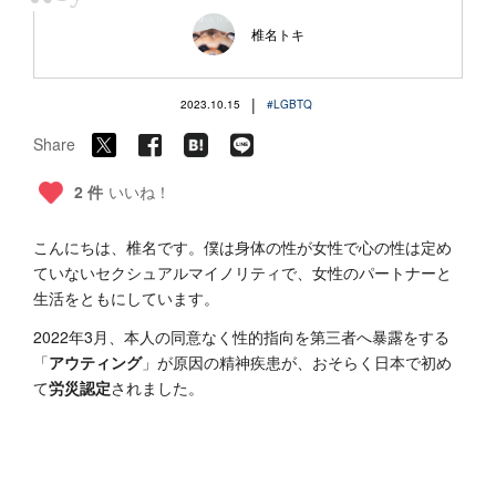
“
椎名トキ
|
2023.10.15
#LGBTQ
Share
2 件
いいね！
こんにちは、椎名です。僕は身体の性が女性で心の性は定め
ていないセクシュアルマイノリティで、女性のパートナーと
生活をともにしています。
2022年3月、本人の同意なく性的指向を第三者へ暴露をする
「
アウティング
」が原因の精神疾患が、おそらく日本で初め
て
労災認定
されました。