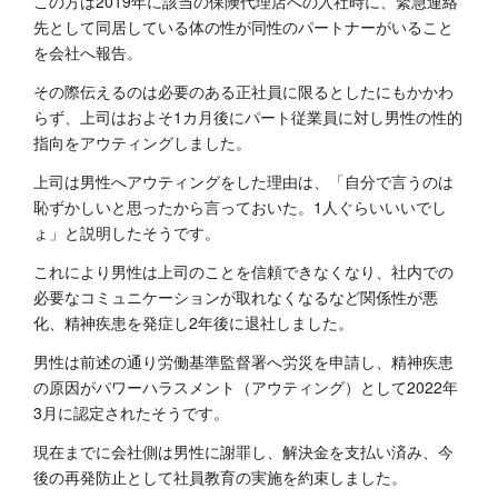
この方は2019年に該当の保険代理店への入社時に、緊急連絡
先として同居している体の性が同性のパートナーがいること
を会社へ報告。
その際伝えるのは必要のある正社員に限るとしたにもかかわ
らず、上司はおよそ1カ月後にパート従業員に対し男性の性的
指向をアウティングしました。
上司は男性へアウティングをした理由は、「自分で言うのは
恥ずかしいと思ったから言っておいた。1人ぐらいいいでし
ょ」と説明したそうです。
これにより男性は上司のことを信頼できなくなり、社内での
必要なコミュニケーションが取れなくなるなど関係性が悪
化、精神疾患を発症し2年後に退社しました。
男性は前述の通り労働基準監督署へ労災を申請し、精神疾患
の原因がパワーハラスメント（アウティング）として2022年
3月に認定されたそうです。
現在までに会社側は男性に謝罪し、解決金を支払い済み、今
後の再発防止として社員教育の実施を約束しました。