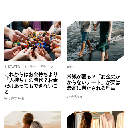
#HOW TO
#コラム
#ライフ
#デート
これからはお金持ちより
常識が覆る？「お金のか
「人持ち」の時代？お金
からないデート」が実は
だけあってもできないこ
最高に満たされる理由
と
by 赤池リカ
by 小野寺S一貴