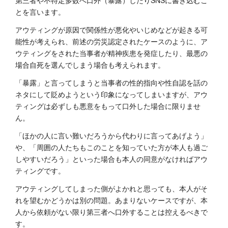
第三者や不特定多数へ口外（暴露）したりSNSに書き込むこ
とを言います。
アウティングが原因で関係性が悪化やいじめなどが起きる可
能性が考えられ、前述の労災認定されたケースのように、ア
ウティングをされた当事者が精神疾患を発症したり、最悪の
場合自死を選んでしまう場合も考えられます。
「暴露」と言ってしまうと当事者の性的指向や性自認を話の
ネタにして貶めようという印象になってしまいますが、アウ
ティングは必ずしも悪意をもって口外した場合に限りませ
ん。
「ほかの人に言い難いだろうから代わりに言ってあげよう」
や、「周囲の人たちもこのことを知っていた方が本人も過ご
しやすいだろう」といった場合も本人の同意がなければアウ
ティングです。
アウティングしてしまった側がよかれと思っても、本人がそ
れを望むかどうかは別の問題。あまりないケースですが、本
人から依頼がない限り第三者へ口外することは控えるべきで
す。