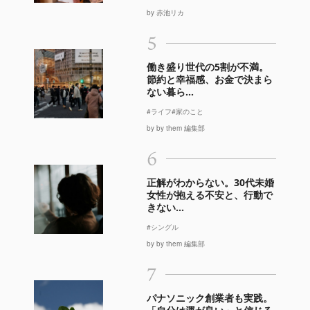
by 赤池リカ
5
働き盛り世代の5割が不満。
節約と幸福感、お金で決まら
ない暮ら...
#ライフ
#家のこと
by by them 編集部
6
正解がわからない。30代未婚
女性が抱える不安と、行動で
きない...
#シングル
by by them 編集部
7
パナソニック創業者も実践。