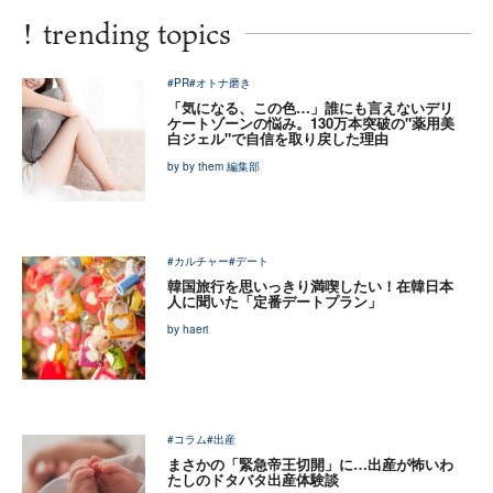
!
trending topics
#PR
#オトナ磨き
「気になる、この色…」誰にも言えないデリ
ケートゾーンの悩み。130万本突破の"薬用美
白ジェル"で自信を取り戻した理由
by by them 編集部
#カルチャー
#デート
韓国旅行を思いっきり満喫したい！在韓日本
人に聞いた「定番デートプラン」
by haeri
#コラム
#出産
まさかの「緊急帝王切開」に…出産が怖いわ
たしのドタバタ出産体験談