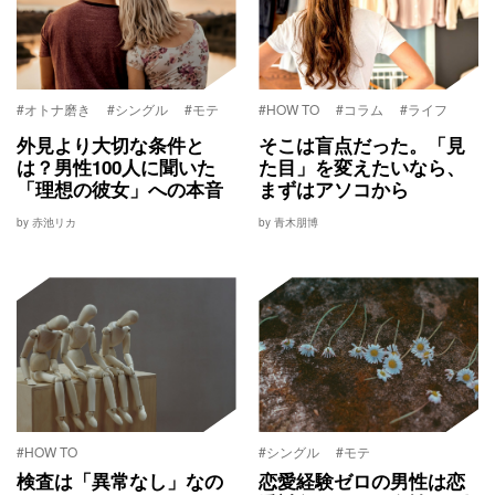
#オトナ磨き
#シングル
#モテ
#HOW TO
#コラム
#ライフ
外見より大切な条件と
そこは盲点だった。「見
は？男性100人に聞いた
た目」を変えたいなら、
「理想の彼女」への本音
まずはアソコから
by 赤池リカ
by 青木朋博
#HOW TO
#シングル
#モテ
検査は「異常なし」なの
恋愛経験ゼロの男性は恋