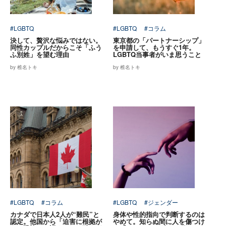
#LGBTQ
#LGBTQ
#コラム
決して、贅沢な悩みではない。
東京都の「パートナーシップ」
同性カップルだからこそ「ふう
を申請して、もうすぐ1年。
ふ別姓」を望む理由
LGBTQ当事者がいま思うこと
by 椎名トキ
by 椎名トキ
#LGBTQ
#コラム
#LGBTQ
#ジェンダー
カナダで日本人2人が“難民”と
身体や性的指向で判断するのは
認定。他国から「迫害に根拠が
やめて。知らぬ間に人を傷つけ