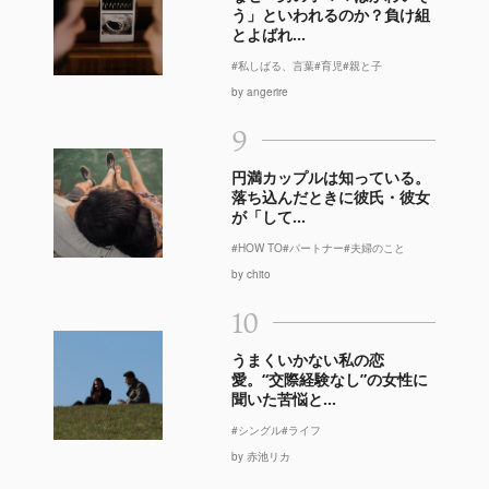
う」といわれるのか？負け組
とよばれ...
#私しばる、言葉
#育児
#親と子
by angerire
9
円満カップルは知っている。
落ち込んだときに彼氏・彼女
が「して...
#HOW TO
#パートナー
#夫婦のこと
by chito
10
うまくいかない私の恋
愛。“交際経験なし”の女性に
聞いた苦悩と...
#シングル
#ライフ
by 赤池リカ