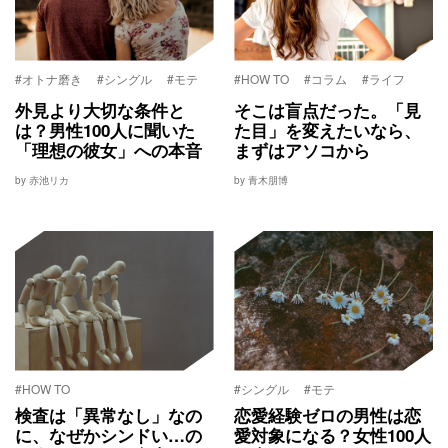
#オトナ磨き
#シングル
#モテ
#HOW TO
#コラム
#ライフ
外見より大切な条件と
そこは盲点だった。「見
は？男性100人に聞いた
た目」を変えたいなら、
「理想の彼女」への本音
まずはアソコから
by 赤池リカ
by 青木朋博
#HOW TO
#シングル
#モテ
検査は「異常なし」なの
恋愛経験ゼロの男性は恋
に、なぜかシンドい…の
愛対象になる？女性100人