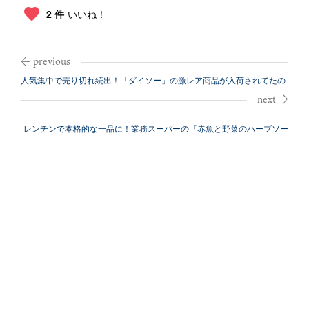
2 件
いいね！
人気集中で売り切れ続出！「ダイソー」の激レア商品が入荷されてたの
で買ってみ...
レンチンで本格的な一品に！業務スーパーの「赤魚と野菜のハーブソー
ス」