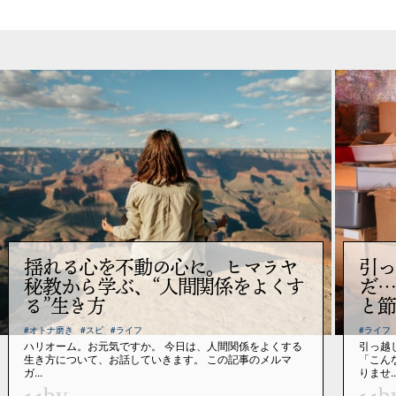
揺れる心を不動の心に。ヒマラヤ
引っ
秘教から学ぶ、“人間関係をよくす
だ…
る”生き方
と節
#オトナ磨き
#スピ
#ライフ
#ライフ
ハリオーム。お元気ですか。 今日は、人間関係をよくする
引っ越
生き方について、お話していきます。 この記事のメルマ
「こん
ガ...
りませ..
by
b