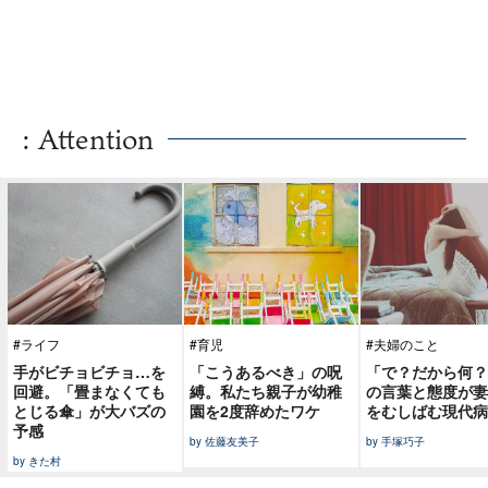
: Attention
#ライフ
#育児
#夫婦のこと
手がビチョビチョ…を
「こうあるべき」の呪
「で？だから何？
回避。「畳まなくても
縛。私たち親子が幼稚
の言葉と態度が妻
とじる傘」が大バズの
園を2度辞めたワケ
をむしばむ現代病
予感
by 佐藤友美子
by 手塚巧子
by きた村