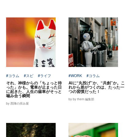
#コラム
#スピ
#ライフ
#WORK
#コラム
それ、神様からの「ちょっと待
AIに“丸投げ”か、“共創”か。こ
った」かも。電車が止まった日
れから差がつくのは、たった一
に起きた、人生の歯車がそっと
つの習慣だった！
噛み合う瞬間
by by them 編集部
by 西陣の拝み屋