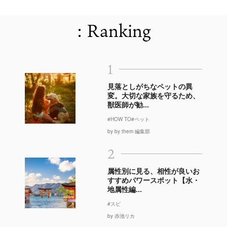
: Ranking
1
見落としがちなペットの異
変。大切な家族を守るため、
獣医師が勧...
#HOW TO
#ペット
by by them 編集部
2
属性別に見る、相性が良いお
すすめパワースポット【水・
地属性編...
#スピ
by 赤池リカ