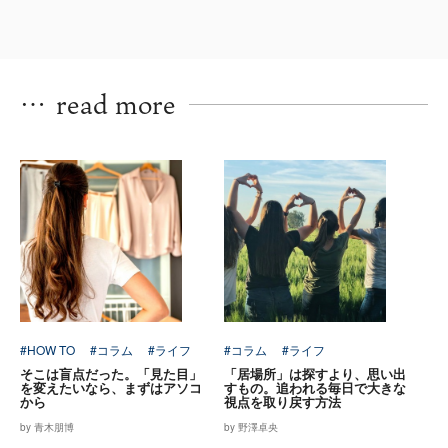
…
read more
#HOW TO
#コラム
#ライフ
#コラム
#ライフ
そこは盲点だった。「見た目」
「居場所」は探すより、思い出
を変えたいなら、まずはアソコ
すもの。追われる毎日で大きな
から
視点を取り戻す方法
by 青木朋博
by 野澤卓央