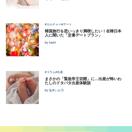
#カルチャー
#デート
韓国旅行を思いっきり満喫したい！在韓日本
人に聞いた「定番デートプラン」
by haeri
#コラム
#出産
まさかの「緊急帝王切開」に…出産が怖いわ
たしのドタバタ出産体験談
by 塩辛いか乃