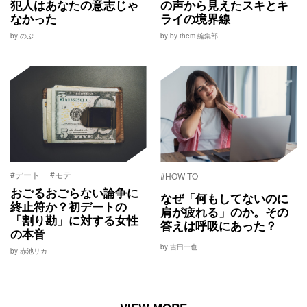
犯人はあなたの意志じゃ
の声から見えたスキとキ
なかった
ライの境界線
by のぶ
by by them 編集部
#デート
#モテ
#HOW TO
おごるおごらない論争に
なぜ「何もしてないのに
終止符か？初デートの
肩が疲れる」のか。その
「割り勘」に対する女性
答えは呼吸にあった？
の本音
by 吉田一也
by 赤池リカ