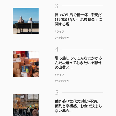
3
日々の生活で精一杯…不安だ
けど動けない「老後資金」に
関する現...
#ライフ
by 赤池リカ
4
引っ越しってこんなにかかる
んだ…知っておきたい予想外
の出費と...
#ライフ
by 赤池リカ
5
働き盛り世代の5割が不満。
節約と幸福感、お金で決まら
ない暮ら...