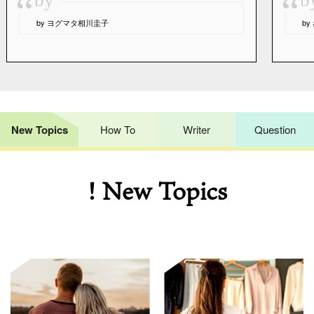
“
“
by ヨグマタ相川圭子
b
New Topics
How To
Writer
Question
! New Topics