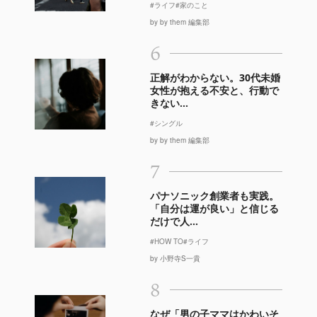
#ライフ
#家のこと
by by them 編集部
6
正解がわからない。30代未婚
女性が抱える不安と、行動で
きない...
#シングル
by by them 編集部
7
パナソニック創業者も実践。
「自分は運が良い」と信じる
だけで人...
#HOW TO
#ライフ
by 小野寺S一貴
8
なぜ「男の子ママはかわいそ