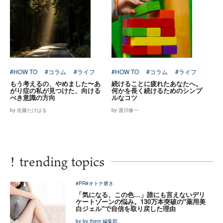
#HOW TO
#コラム
#ライフ
#HOW TO
#コラム
#ライフ
もう考えるの、やめました〜あ
続けることに疲れたあなたへ。
がり症の私が見つけた、向ける
何かを長く続けるためのシンプ
べき意識の方向
ルなコツ
by 佐藤たけはる
by 渡川修一
!
trending topics
#PR
#オトナ磨き
「気になる、この色…」誰にも言えないデリ
ケートゾーンの悩み。130万本突破の"薬用美
白ジェル"で自信を取り戻した理由
by by them 編集部