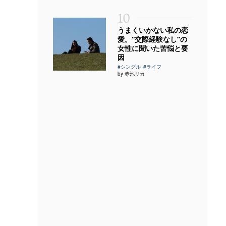
10
うまくいかない私の恋
愛。“交際経験なし”の
女性に聞いた苦悩と要
因
#シングル
#ライフ
by 赤池リカ