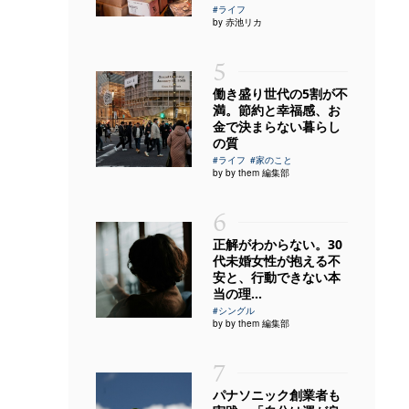
#ライフ
by 赤池リカ
5
働き盛り世代の5割が不
満。節約と幸福感、お
金で決まらない暮らし
の質
#ライフ
#家のこと
by by them 編集部
6
正解がわからない。30
代未婚女性が抱える不
安と、行動できない本
当の理...
#シングル
by by them 編集部
7
パナソニック創業者も