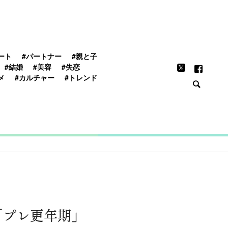
FEATURE
ート
#パートナー
#親と子
#結婚
#美容
#失恋
メ
#カルチャー
#トレンド
「プレ更年期」