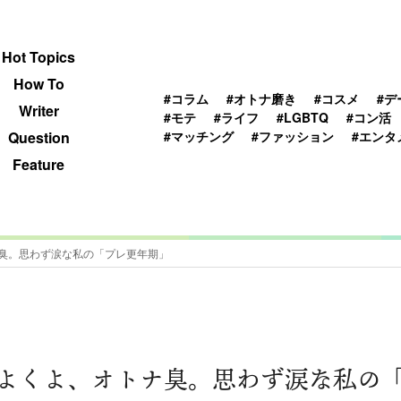
 TOPICS
HOWTO
WRITER
QUESTION
Hot Topics
How To
#コラム
#オトナ磨き
#コスメ
#デ
Writer
#モテ
#ライフ
#LGBTQ
#コン活
#マッチング
#ファッション
#エンタ
Question
Feature
臭。思わず涙な私の「プレ更年期」
よくよ、オトナ臭。思わず涙な私の