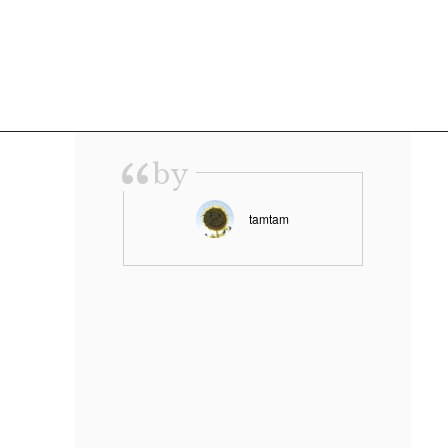
“
by
tamtam