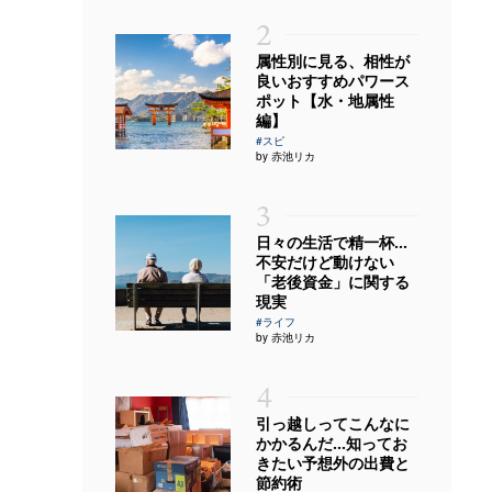
2
属性別に見る、相性が
良いおすすめパワース
ポット【水・地属性
編】
#スピ
by 赤池リカ
3
日々の生活で精一杯…
不安だけど動けない
「老後資金」に関する
現実
#ライフ
by 赤池リカ
4
引っ越しってこんなに
かかるんだ…知ってお
きたい予想外の出費と
節約術