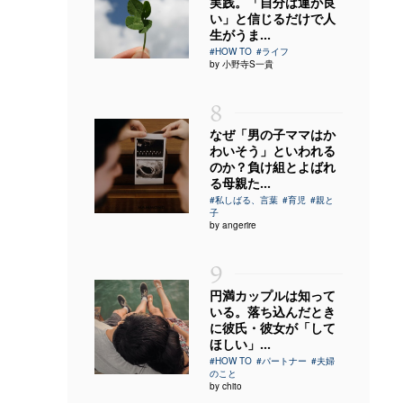
実践。「自分は運が良
い」と信じるだけで人
生がうま...
#HOW TO
#ライフ
by 小野寺S一貴
8
なぜ「男の子ママはか
わいそう」といわれる
のか？負け組とよばれ
る母親た...
#私しばる、言葉
#育児
#親と
子
by angerire
9
円満カップルは知って
いる。落ち込んだとき
に彼氏・彼女が「して
ほしい」...
#HOW TO
#パートナー
#夫婦
のこと
by chito