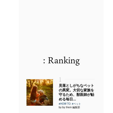
: Ranking
1
見落としがちなペット
の異変。大切な家族を
守るため、獣医師が勧
める毎日...
#HOW TO
#ペット
by by them 編集部