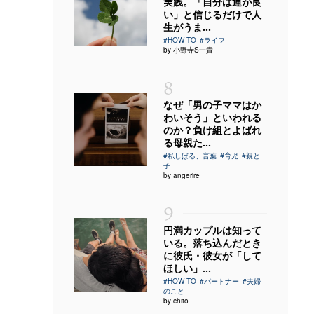
実践。「自分は運が良
い」と信じるだけで人
生がうま...
#HOW TO
#ライフ
by 小野寺S一貴
8
なぜ「男の子ママはか
わいそう」といわれる
のか？負け組とよばれ
る母親た...
#私しばる、言葉
#育児
#親と
子
by angerire
9
円満カップルは知って
いる。落ち込んだとき
に彼氏・彼女が「して
ほしい」...
#HOW TO
#パートナー
#夫婦
のこと
by chito