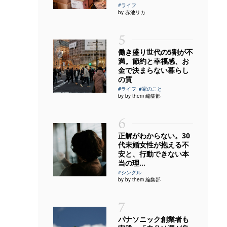
#ライフ
by 赤池リカ
5
働き盛り世代の5割が不
満。節約と幸福感、お
金で決まらない暮らし
の質
#ライフ
#家のこと
by by them 編集部
6
正解がわからない。30
代未婚女性が抱える不
安と、行動できない本
当の理...
#シングル
by by them 編集部
7
パナソニック創業者も