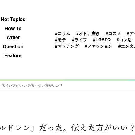
 TOPICS
HOWTO
WRITER
QUESTION
Hot Topics
How To
#コラム
#オトナ磨き
#コスメ
#デ
Writer
#モテ
#ライフ
#LGBTQ
#コン活
#マッチング
#ファッション
#エンタ
Question
Feature
。伝えた方がいい？伝えない方がいい？
ルドレン」だった。伝えた方がいい