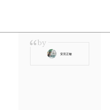
“
by
安宮正敏