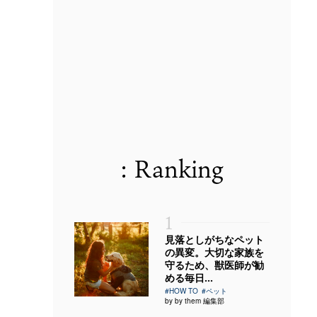
: Ranking
1
見落としがちなペット
の異変。大切な家族を
守るため、獣医師が勧
める毎日...
#HOW TO
#ペット
by by them 編集部