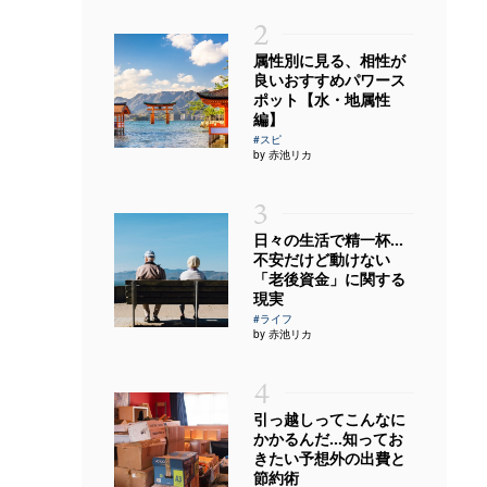
2
属性別に見る、相性が
良いおすすめパワース
ポット【水・地属性
編】
#スピ
by 赤池リカ
3
日々の生活で精一杯…
不安だけど動けない
「老後資金」に関する
現実
#ライフ
by 赤池リカ
4
引っ越しってこんなに
かかるんだ…知ってお
きたい予想外の出費と
節約術