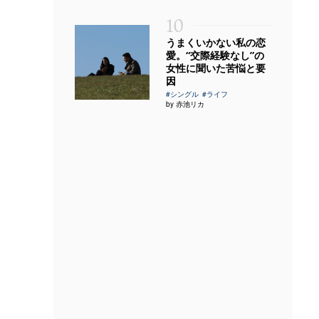
10
うまくいかない私の恋
愛。“交際経験なし”の
女性に聞いた苦悩と要
因
#シングル
#ライフ
by 赤池リカ