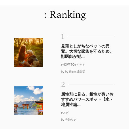
: Ranking
1
見落としがちなペットの異
変。大切な家族を守るため、
獣医師が勧...
#HOW TO
#ペット
by by them 編集部
2
属性別に見る、相性が良いお
すすめパワースポット【水・
地属性編...
#スピ
by 赤池リカ