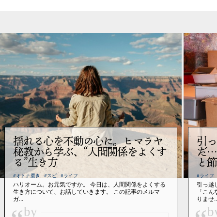
揺れる心を不動の心に。ヒマラヤ
引っ
秘教から学ぶ、“人間関係をよくす
だ…
る”生き方
と節
#オトナ磨き
#スピ
#ライフ
#ライフ
ハリオーム。お元気ですか。 今日は、人間関係をよくする
引っ越
生き方について、お話していきます。 この記事のメルマ
「こん
ガ...
りませ..
by
b