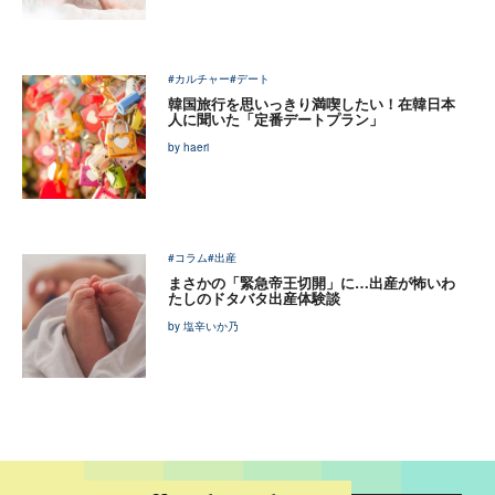
#カルチャー
#デート
韓国旅行を思いっきり満喫したい！在韓日本
人に聞いた「定番デートプラン」
by haeri
#コラム
#出産
まさかの「緊急帝王切開」に…出産が怖いわ
たしのドタバタ出産体験談
by 塩辛いか乃