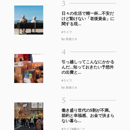
3
日々の生活で精一杯…不安だ
けど動けない「老後資金」に
関する現...
#ライフ
by 赤池リカ
4
引っ越しってこんなにかかる
んだ…知っておきたい予想外
の出費と...
#ライフ
by 赤池リカ
5
働き盛り世代の5割が不満。
節約と幸福感、お金で決まら
ない暮ら...
#ライフ
#家のこと