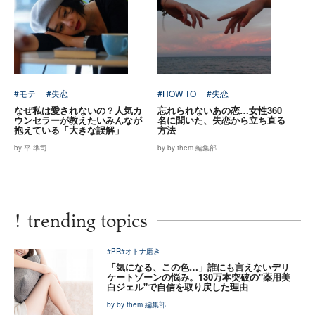
#モテ
#失恋
#HOW TO
#失恋
なぜ私は愛されないの？人気カ
忘れられないあの恋…女性360
ウンセラーが教えたいみんなが
名に聞いた、失恋から立ち直る
抱えている「大きな誤解」
方法
by 平 準司
by by them 編集部
!
trending topics
#PR
#オトナ磨き
「気になる、この色…」誰にも言えないデリ
ケートゾーンの悩み。130万本突破の"薬用美
白ジェル"で自信を取り戻した理由
by by them 編集部