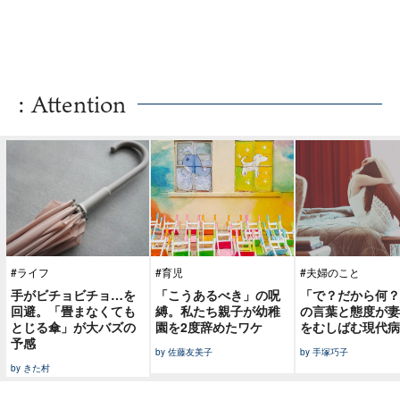
: Attention
#ライフ
#育児
#夫婦のこと
手がビチョビチョ…を
「こうあるべき」の呪
「で？だから何？
回避。「畳まなくても
縛。私たち親子が幼稚
の言葉と態度が妻
とじる傘」が大バズの
園を2度辞めたワケ
をむしばむ現代病
予感
by 佐藤友美子
by 手塚巧子
by きた村