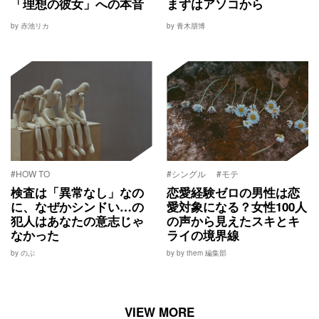
「理想の彼女」への本音
まずはアソコから
by 赤池リカ
by 青木朋博
#HOW TO
#シングル
#モテ
検査は「異常なし」なの
恋愛経験ゼロの男性は恋
に、なぜかシンドい…の
愛対象になる？女性100人
犯人はあなたの意志じゃ
の声から見えたスキとキ
なかった
ライの境界線
by のぶ
by by them 編集部
VIEW MORE