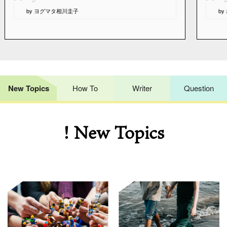
“
“
by ヨグマタ相川圭子
b
New Topics
How To
Writer
Question
! New Topics