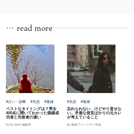
…
read more
#占い・診断
#失恋
#復縁
#失恋
#復縁
ベストなタイミングは？男女
忘れられない、けどやり直せな
400名に聞いてわかった復縁成
い。矛盾な発言ばかりの元カレ
功者と失敗者の違い
が考えていること
by by them 編集部
by 復縁アドバイザー浅海