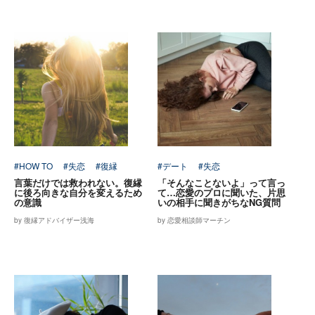
#HOW TO
#失恋
#復縁
#デート
#失恋
言葉だけでは救われない。復縁
「そんなことないよ」って言っ
に後ろ向きな自分を変えるため
て…恋愛のプロに聞いた、片思
の意識
いの相手に聞きがちなNG質問
by 復縁アドバイザー浅海
by 恋愛相談師マーチン