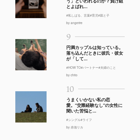
う」といわれるのか？負け組
とよばれ...
#私しばる、言葉
#育児
#親と子
by angerire
9
円満カップルは知っている。
落ち込んだときに彼氏・彼女
が「して...
#HOW TO
#パートナー
#夫婦のこと
by chito
10
うまくいかない私の恋
愛。“交際経験なし”の女性に
聞いた苦悩と...
#シングル
#ライフ
by 赤池リカ