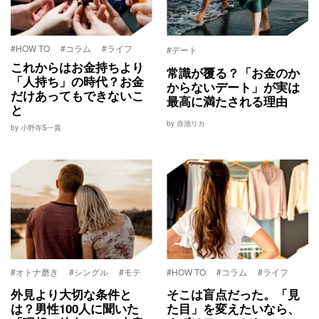
#HOW TO
#コラム
#ライフ
#デート
これからはお金持ちより
常識が覆る？「お金のか
「人持ち」の時代？お金
からないデート」が実は
だけあってもできないこ
最高に満たされる理由
と
by 赤池リカ
by 小野寺S一貴
#オトナ磨き
#シングル
#モテ
#HOW TO
#コラム
#ライフ
外見より大切な条件と
そこは盲点だった。「見
は？男性100人に聞いた
た目」を変えたいなら、