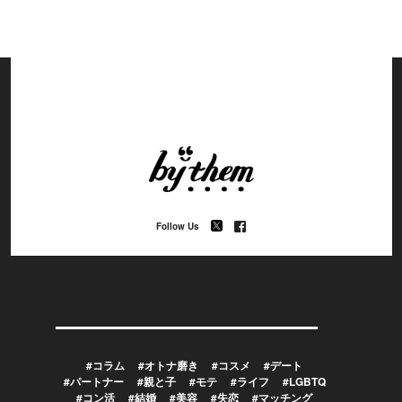
Follow Us
#コラム
#オトナ磨き
#コスメ
#デート
#パートナー
#親と子
#モテ
#ライフ
#LGBTQ
#コン活
#結婚
#美容
#失恋
#マッチング