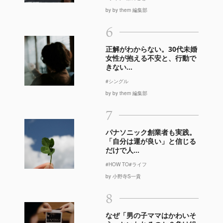
by by them 編集部
6
正解がわからない。30代未婚
女性が抱える不安と、行動で
きない...
#シングル
by by them 編集部
7
パナソニック創業者も実践。
「自分は運が良い」と信じる
だけで人...
#HOW TO
#ライフ
by 小野寺S一貴
8
なぜ「男の子ママはかわいそ