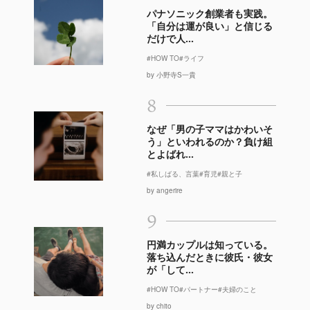
パナソニック創業者も実践。
「自分は運が良い」と信じる
だけで人...
#HOW TO
#ライフ
by 小野寺S一貴
8
なぜ「男の子ママはかわいそ
う」といわれるのか？負け組
とよばれ...
#私しばる、言葉
#育児
#親と子
by angerire
9
円満カップルは知っている。
落ち込んだときに彼氏・彼女
が「して...
#HOW TO
#パートナー
#夫婦のこと
by chito