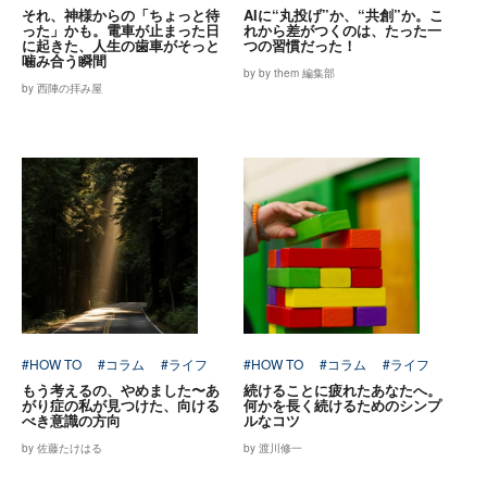
それ、神様からの「ちょっと待
AIに“丸投げ”か、“共創”か。こ
った」かも。電車が止まった日
れから差がつくのは、たった一
に起きた、人生の歯車がそっと
つの習慣だった！
噛み合う瞬間
by by them 編集部
by 西陣の拝み屋
#HOW TO
#コラム
#ライフ
#HOW TO
#コラム
#ライフ
もう考えるの、やめました〜あ
続けることに疲れたあなたへ。
がり症の私が見つけた、向ける
何かを長く続けるためのシンプ
べき意識の方向
ルなコツ
by 佐藤たけはる
by 渡川修一