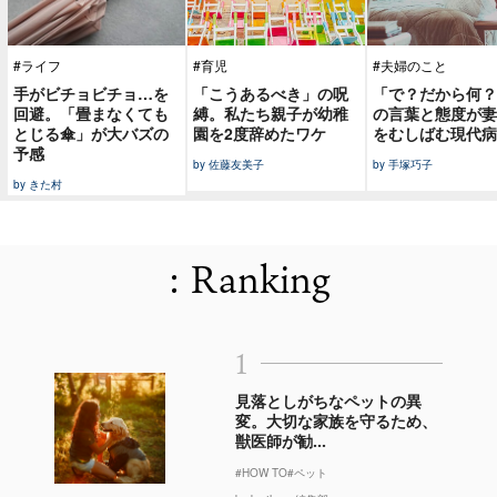
#ライフ
#育児
#夫婦のこと
手がビチョビチョ…を
「こうあるべき」の呪
「で？だから何？
回避。「畳まなくても
縛。私たち親子が幼稚
の言葉と態度が妻
とじる傘」が大バズの
園を2度辞めたワケ
をむしばむ現代病
予感
by 佐藤友美子
by 手塚巧子
by きた村
: Ranking
1
見落としがちなペットの異
変。大切な家族を守るため、
獣医師が勧...
#HOW TO
#ペット