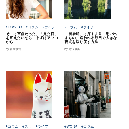
#HOW TO
#コラム
#ライフ
#コラム
#ライフ
そこは盲点だった。「見た目」
「居場所」は探すより、思い出
を変えたいなら、まずはアソコ
すもの。追われる毎日で大きな
から
視点を取り戻す方法
by 青木朋博
by 野澤卓央
#コラム
#スピ
#ライフ
#WORK
#コラム