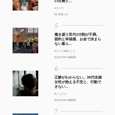
の出費と...
#ライフ
by 赤池リカ
5
働き盛り世代の5割が不満。
節約と幸福感、お金で決まら
ない暮ら...
#ライフ
#家のこと
by by them 編集部
6
正解がわからない。30代未婚
女性が抱える不安と、行動で
きない...
#シングル
by by them 編集部
7