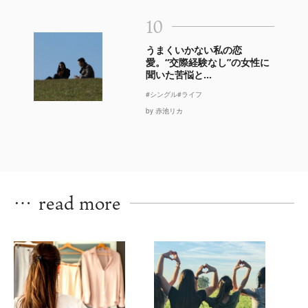
10
うまくいかない私の恋
愛。“交際経験なし”の女性に
聞いた苦悩と...
#シングル
#ライフ
by 赤池リカ
…
read more