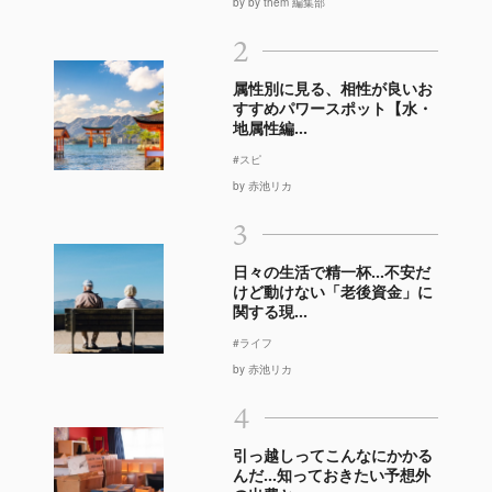
by by them 編集部
2
属性別に見る、相性が良いお
すすめパワースポット【水・
地属性編...
#スピ
by 赤池リカ
3
日々の生活で精一杯…不安だ
けど動けない「老後資金」に
関する現...
#ライフ
by 赤池リカ
4
引っ越しってこんなにかかる
んだ…知っておきたい予想外