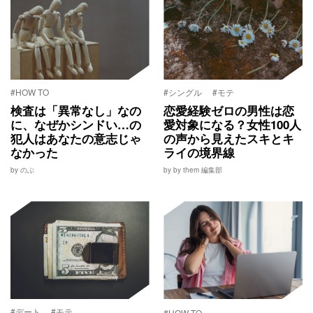
#HOW TO
#シングル
#モテ
検査は「異常なし」なの
恋愛経験ゼロの男性は恋
に、なぜかシンドい…の
愛対象になる？女性100人
犯人はあなたの意志じゃ
の声から見えたスキとキ
なかった
ライの境界線
by のぶ
by by them 編集部
#デート
#モテ
#HOW TO