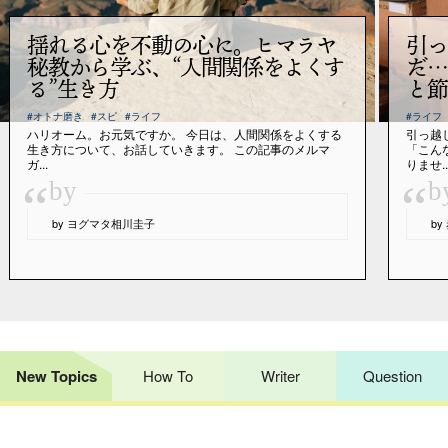
揺れる心を不動の心に。ヒマラヤ
引っ
秘教から学ぶ、“人間関係をよくす
だ…
る”生き方
と節
#オトナ磨き
#スピ
#ライフ
#ライフ
ハリオーム。お元気ですか。 今日は、人間関係をよくする
引っ越
生き方について、お話していきます。 この記事のメルマ
「こん
ガ...
りませ..
“
“
by
b
by ヨグマタ相川圭子
b
New Topics
How To
Writer
Question