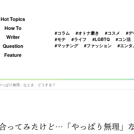
 TOPICS
HOWTO
WRITER
QUESTION
Hot Topics
How To
#コラム
#オトナ磨き
#コスメ
#デ
Writer
#モテ
#ライフ
#LGBTQ
#コン活
#マッチング
#ファッション
#エンタ
Question
Feature
やっぱり無理」なとき、どうする？
合ってみたけど…「やっぱり無理」