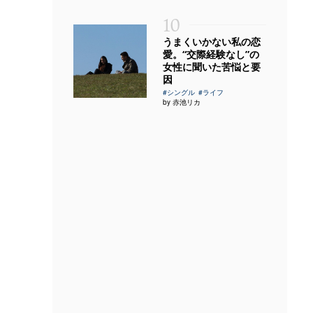
10
うまくいかない私の恋
愛。“交際経験なし”の
女性に聞いた苦悩と要
因
#シングル
#ライフ
by 赤池リカ