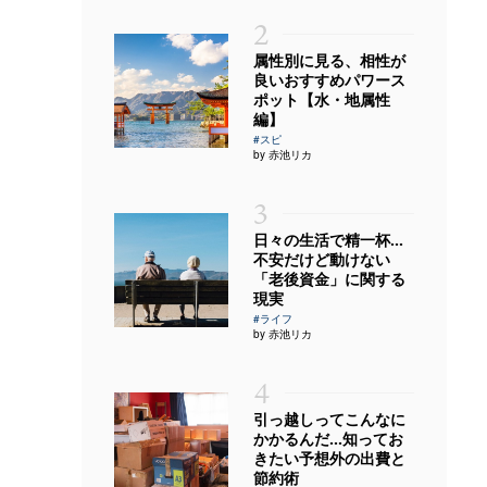
2
属性別に見る、相性が
良いおすすめパワース
ポット【水・地属性
編】
#スピ
by 赤池リカ
3
日々の生活で精一杯…
不安だけど動けない
「老後資金」に関する
現実
#ライフ
by 赤池リカ
4
引っ越しってこんなに
かかるんだ…知ってお
きたい予想外の出費と
節約術