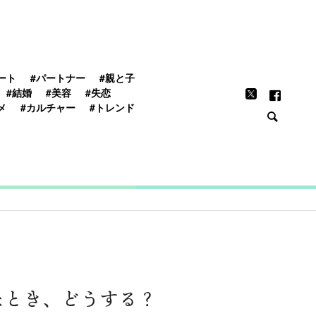
FEATURE
ート
#パートナー
#親と子
#結婚
#美容
#失恋
メ
#カルチャー
#トレンド
なとき、どうする？