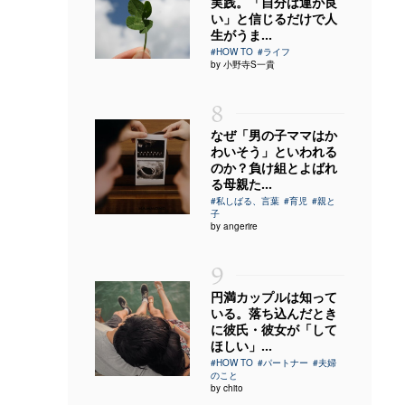
実践。「自分は運が良
い」と信じるだけで人
生がうま...
#HOW TO
#ライフ
by 小野寺S一貴
8
なぜ「男の子ママはか
わいそう」といわれる
のか？負け組とよばれ
る母親た...
#私しばる、言葉
#育児
#親と
子
by angerire
9
円満カップルは知って
いる。落ち込んだとき
に彼氏・彼女が「して
ほしい」...
#HOW TO
#パートナー
#夫婦
のこと
by chito