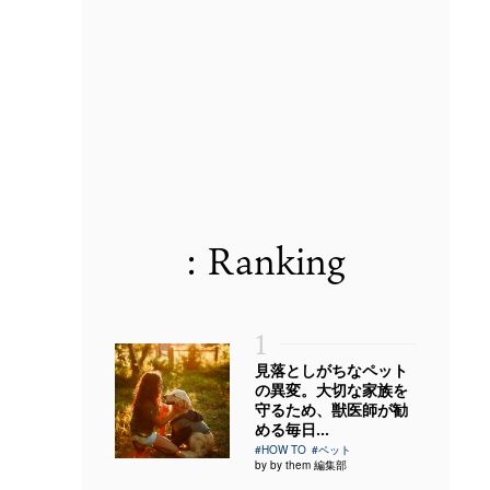
: Ranking
1
見落としがちなペット
の異変。大切な家族を
守るため、獣医師が勧
める毎日...
#HOW TO
#ペット
by by them 編集部