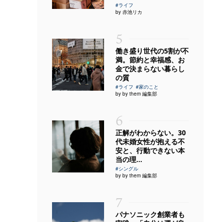
#ライフ
by 赤池リカ
5
働き盛り世代の5割が不
満。節約と幸福感、お
金で決まらない暮らし
の質
#ライフ
#家のこと
by by them 編集部
6
正解がわからない。30
代未婚女性が抱える不
安と、行動できない本
当の理...
#シングル
by by them 編集部
7
パナソニック創業者も