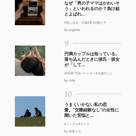
なぜ「男の子ママはかわいそ
う」といわれるのか？負け組
とよばれ...
#私しばる、言葉
#育児
#親と子
by angerire
9
円満カップルは知っている。
落ち込んだときに彼氏・彼女
が「して...
#HOW TO
#パートナー
#夫婦のこと
by chito
10
うまくいかない私の恋
愛。“交際経験なし”の女性に
聞いた苦悩と...
#シングル
#ライフ
by 赤池リカ