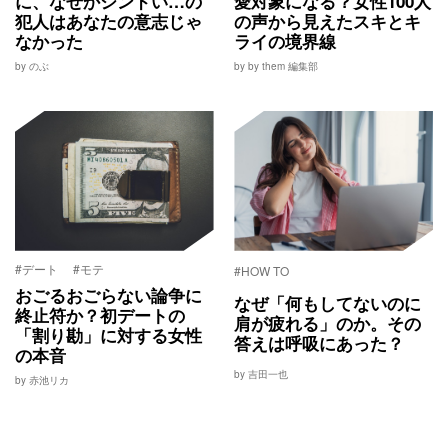
に、なぜかシンドい…の
愛対象になる？女性100人
犯人はあなたの意志じゃ
の声から見えたスキとキ
なかった
ライの境界線
by のぶ
by by them 編集部
#デート
#モテ
#HOW TO
おごるおごらない論争に
なぜ「何もしてないのに
終止符か？初デートの
肩が疲れる」のか。その
「割り勘」に対する女性
答えは呼吸にあった？
の本音
by 吉田一也
by 赤池リカ