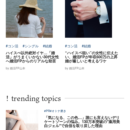
#コン活
#シングル
#結婚
#コン活
#結婚
ハイスぺ以外絶対イヤ…「婚
“ハイスペ狙い”の女性に伝えた
活」がうまくいかない30代女性
い、婚活FPが年収600万の上昇
へ婚活FPからのリアルな助言
婚が厳しいと考えるワケ
by 婚活FP山本
by 婚活FP山本
!
trending topics
#PR
#オトナ磨き
「気になる、この色…」誰にも言えないデリ
ケートゾーンの悩み。130万本突破の"薬用美
白ジェル"で自信を取り戻した理由