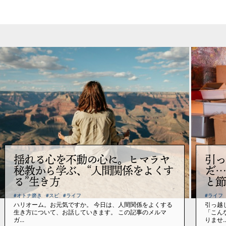
揺れる心を不動の心に。ヒマラヤ
引っ
秘教から学ぶ、“人間関係をよくす
だ…
る”生き方
と節
#オトナ磨き
#スピ
#ライフ
#ライフ
ハリオーム。お元気ですか。 今日は、人間関係をよくする
引っ越
生き方について、お話していきます。 この記事のメルマ
「こん
ガ...
りませ..