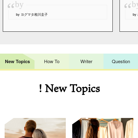
“
“
by
b
by ヨグマタ相川圭子
b
New Topics
How To
Writer
Question
! New Topics