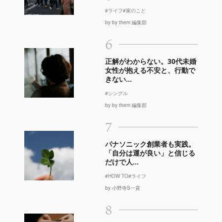
#ライフ
#家のこと
by by them 編集部
6
正解がわからない。30代未婚
女性が抱える不安と、行動で
きない...
#シングル
by by them 編集部
7
パナソニック創業者も実践。
「自分は運が良い」と信じる
だけで人...
#HOW TO
#ライフ
by 小野寺S一貴
8