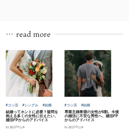
…
read more
#コン活
#シングル
#結婚
#コン活
#結婚
結婚ってホントに必要？疑問を
専業主婦希望の女性が6割。今後
抱える多くの女性に伝えたい、
の婚活に不安な男性へ、婚活FP
婚活FPからのアドバイス
からのアドバイス
by 婚活FP山本
by 婚活FP山本