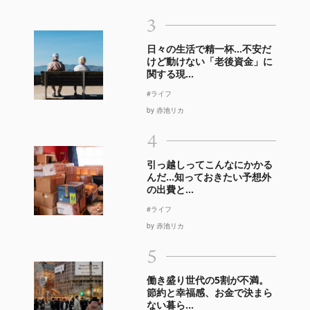
3
日々の生活で精一杯…不安だ
けど動けない「老後資金」に
関する現...
#ライフ
by 赤池リカ
4
引っ越しってこんなにかかる
んだ…知っておきたい予想外
の出費と...
#ライフ
by 赤池リカ
5
働き盛り世代の5割が不満。
節約と幸福感、お金で決まら
ない暮ら...