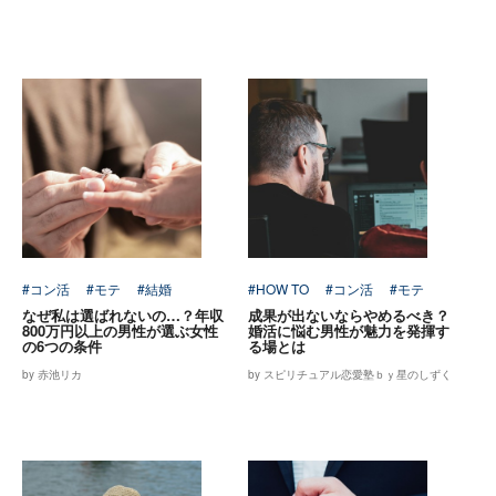
#コン活
#モテ
#結婚
#HOW TO
#コン活
#モテ
なぜ私は選ばれないの…？年収
成果が出ないならやめるべき？
800万円以上の男性が選ぶ女性
婚活に悩む男性が魅力を発揮す
の6つの条件
る場とは
by 赤池リカ
by スピリチュアル恋愛塾ｂｙ星のしずく