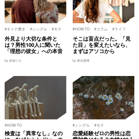
#オトナ磨き
#シングル
#モテ
#HOW TO
#コラム
#ライフ
外見より大切な条件と
そこは盲点だった。「見
は？男性100人に聞いた
た目」を変えたいなら、
「理想の彼女」への本音
まずはアソコから
by 赤池リカ
by 青木朋博
#HOW TO
#シングル
#モテ
検査は「異常なし」なの
恋愛経験ゼロの男性は恋