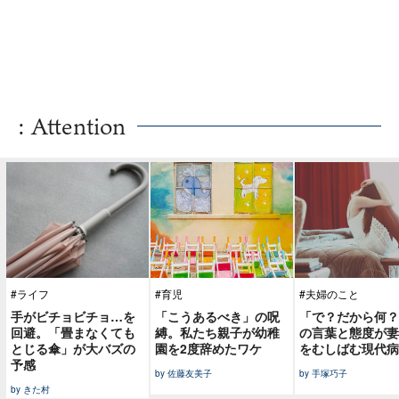
: Attention
#ライフ
#育児
#夫婦のこと
手がビチョビチョ…を
「こうあるべき」の呪
「で？だから何？
回避。「畳まなくても
縛。私たち親子が幼稚
の言葉と態度が妻
とじる傘」が大バズの
園を2度辞めたワケ
をむしばむ現代病
予感
by 佐藤友美子
by 手塚巧子
by きた村