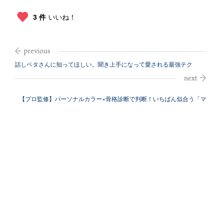
3 件
いいね！
話しベタさんに知ってほしい。聞き上手になって愛される最強テク
【プロ監修】パーソナルカラー×骨格診断で判断！いちばん似合う「マ
スク」の選...