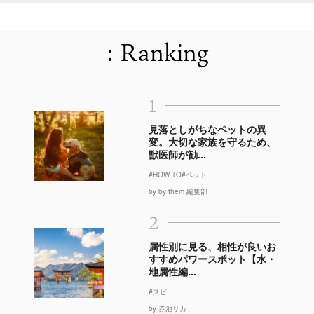
: Ranking
1
見落としがちなペットの異
変。大切な家族を守るため、
獣医師が勧...
#HOW TO
#ペット
by by them 編集部
2
属性別に見る、相性が良いお
すすめパワースポット【水・
地属性編...
#スピ
by 赤池リカ