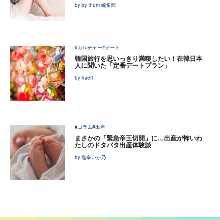
by by them 編集部
#カルチャー
#デート
韓国旅行を思いっきり満喫したい！在韓日本
人に聞いた「定番デートプラン」
by haeri
#コラム
#出産
まさかの「緊急帝王切開」に…出産が怖いわ
たしのドタバタ出産体験談
by 塩辛いか乃