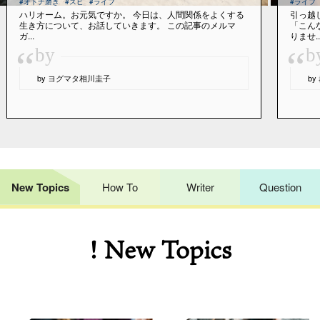
#オトナ磨き
#スピ
#ライフ
#ライフ
ハリオーム。お元気ですか。 今日は、人間関係をよくする
引っ越
生き方について、お話していきます。 この記事のメルマ
「こん
ガ...
りませ..
“
“
by
b
by ヨグマタ相川圭子
b
New Topics
How To
Writer
Question
! New Topics