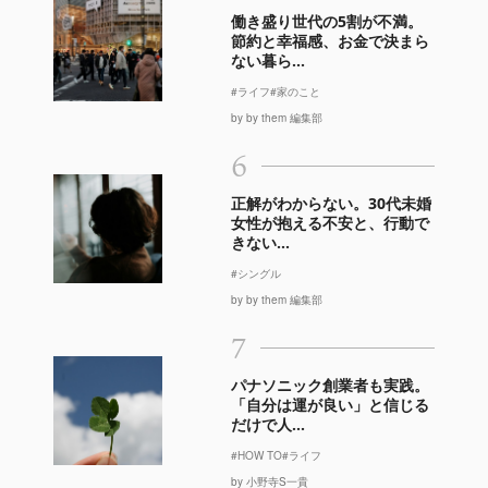
働き盛り世代の5割が不満。
節約と幸福感、お金で決まら
ない暮ら...
#ライフ
#家のこと
by by them 編集部
6
正解がわからない。30代未婚
女性が抱える不安と、行動で
きない...
#シングル
by by them 編集部
7
パナソニック創業者も実践。
「自分は運が良い」と信じる
だけで人...
#HOW TO
#ライフ
by 小野寺S一貴