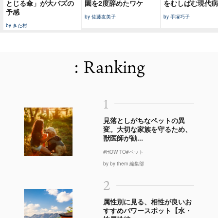
とじる傘」が大バズの
園を2度辞めたワケ
をむしばむ現代病
予感
by 佐藤友美子
by 手塚巧子
by きた村
: Ranking
1
見落としがちなペットの異
変。大切な家族を守るため、
獣医師が勧...
#HOW TO
#ペット
by by them 編集部
2
属性別に見る、相性が良いお
すすめパワースポット【水・