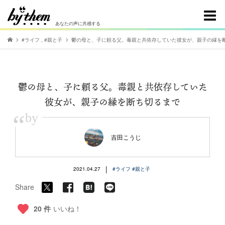
あなたの声に共感する
#ライフ
,
#親と子
鬱の母と、子に頼る父。毒親と共依存していた彼女が、親子の縁を
鬱の母と、子に頼る父。毒親と共依存していた
彼女が、親子の縁を断ち切るまで
“
by
吉田こうじ
|
2021.04.27
#ライフ
#親と子
Share
20 件
いいね！