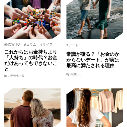
#HOW TO
#コラム
#ライフ
#デート
これからはお金持ちより
常識が覆る？「お金のか
「人持ち」の時代？お金
からないデート」が実は
だけあってもできないこ
最高に満たされる理由
と
by 赤池リカ
by 小野寺S一貴