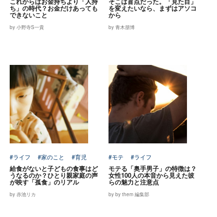
これからはお金持ちより「人持
そこは盲点だった。「見た目」
ち」の時代？お金だけあっても
を変えたいなら、まずはアソコ
できないこと
から
by 小野寺S一貴
by 青木朋博
#ライフ
#家のこと
#育児
#モテ
#ライフ
給食がないと子どもの食事はど
モテる「奥手男子」の特徴は？
うなるのか？ひとり親家庭の声
女性100人の本音から見えた彼
が映す「孤食」のリアル
らの魅力と注意点
by 赤池リカ
by by them 編集部