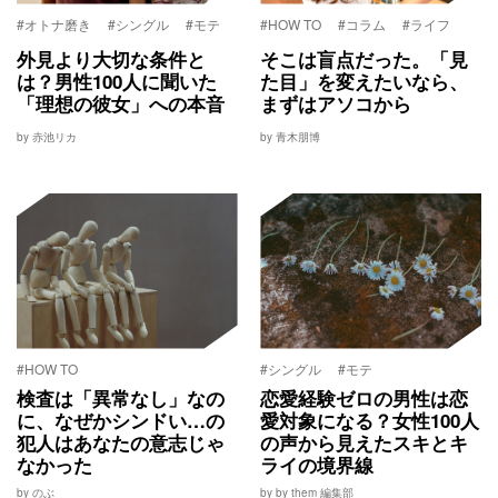
#オトナ磨き
#シングル
#モテ
#HOW TO
#コラム
#ライフ
外見より大切な条件と
そこは盲点だった。「見
は？男性100人に聞いた
た目」を変えたいなら、
「理想の彼女」への本音
まずはアソコから
by 赤池リカ
by 青木朋博
#HOW TO
#シングル
#モテ
検査は「異常なし」なの
恋愛経験ゼロの男性は恋
に、なぜかシンドい…の
愛対象になる？女性100人
犯人はあなたの意志じゃ
の声から見えたスキとキ
なかった
ライの境界線
by のぶ
by by them 編集部