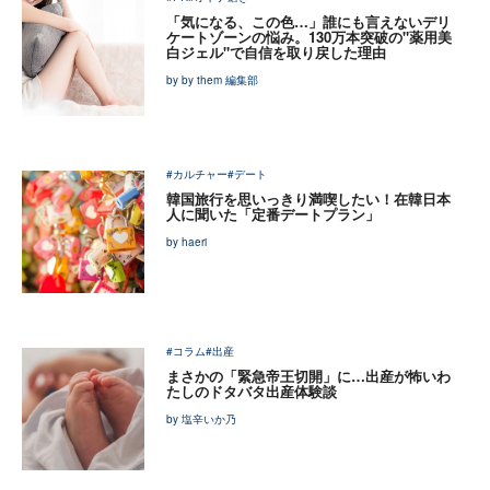
「気になる、この色…」誰にも言えないデリ
ケートゾーンの悩み。130万本突破の"薬用美
白ジェル"で自信を取り戻した理由
by by them 編集部
#カルチャー
#デート
韓国旅行を思いっきり満喫したい！在韓日本
人に聞いた「定番デートプラン」
by haeri
#コラム
#出産
まさかの「緊急帝王切開」に…出産が怖いわ
たしのドタバタ出産体験談
by 塩辛いか乃