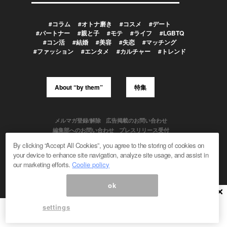
#コラム
#オトナ磨き
#コスメ
#デート
#パートナー
#親と子
#モテ
#ライフ
#LGBTQ
#コン活
#結婚
#美容
#失恋
#マッチング
#ファッション
#エンタメ
#カルチャー
#トレンド
About “by them”
特集
メルマガ登録/解除
広告掲載のお問い合わせ
編集部へのお問い合わせ
プレスリリース受付
メディア利用規約
By clicking “Accept All Cookies”, you agree to the storing of cookies on
your device to enhance site navigation, analyze site usage, and assist in
our marketing efforts.
Coolie policy
Powered by
ok
© 1999-2026 Magmag, Inc. All Rights Reserved
×
settings