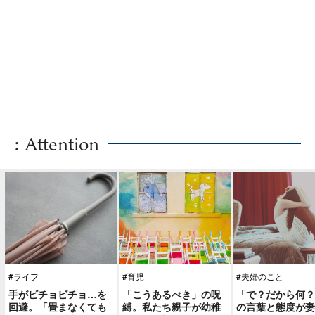
: Attention
#ライフ
#育児
#夫婦のこと
手がビチョビチョ…を
「こうあるべき」の呪
「で？だから何？
回避。「畳まなくても
縛。私たち親子が幼稚
の言葉と態度が妻