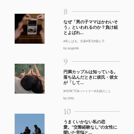
8
なぜ「男の子ママはかわいそ
う」といわれるのか？負け組
とよばれ...
#私しばる、言葉
#育児
#親と子
by angerire
9
円満カップルは知っている。
落ち込んだときに彼氏・彼女
が「して...
#HOW TO
#パートナー
#夫婦のこと
by chito
10
うまくいかない私の恋
愛。“交際経験なし”の女性に
聞いた苦悩と...