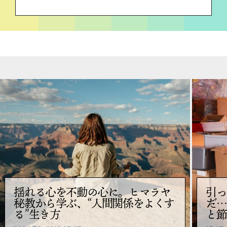
揺れる心を不動の心に。ヒマラヤ
引っ
秘教から学ぶ、“人間関係をよくす
だ…
る”生き方
と節