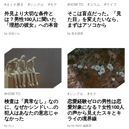
#オトナ磨き
#シングル
#モテ
#HOW TO
#コラム
#ライフ
外見より大切な条件と
そこは盲点だった。「見
は？男性100人に聞いた
た目」を変えたいなら、
「理想の彼女」への本音
まずはアソコから
by 赤池リカ
by 青木朋博
#HOW TO
#シングル
#モテ
検査は「異常なし」なの
恋愛経験ゼロの男性は恋
に、なぜかシンドい…の
愛対象になる？女性100人
犯人はあなたの意志じゃ
の声から見えたスキとキ
なかった
ライの境界線
by のぶ
by by them 編集部