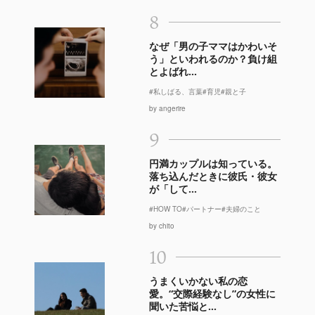
8
なぜ「男の子ママはかわいそ
う」といわれるのか？負け組
とよばれ...
#私しばる、言葉
#育児
#親と子
by angerire
9
円満カップルは知っている。
落ち込んだときに彼氏・彼女
が「して...
#HOW TO
#パートナー
#夫婦のこと
by chito
10
うまくいかない私の恋
愛。“交際経験なし”の女性に
聞いた苦悩と...