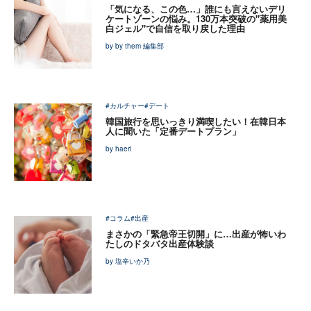
「気になる、この色…」誰にも言えないデリ
ケートゾーンの悩み。130万本突破の"薬用美
白ジェル"で自信を取り戻した理由
by by them 編集部
#カルチャー
#デート
韓国旅行を思いっきり満喫したい！在韓日本
人に聞いた「定番デートプラン」
by haeri
#コラム
#出産
まさかの「緊急帝王切開」に…出産が怖いわ
たしのドタバタ出産体験談
by 塩辛いか乃