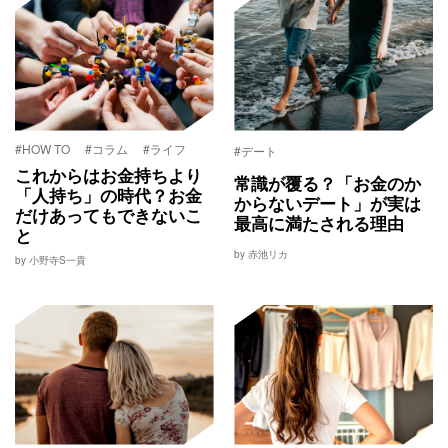
#HOW TO
#コラム
#ライフ
#デート
これからはお金持ちより
常識が覆る？「お金のか
「人持ち」の時代？お金
からないデート」が実は
だけあってもできないこ
最高に満たされる理由
と
by 赤池リカ
by 小野寺S一貴