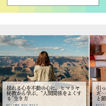
揺れる心を不動の心に。ヒマラヤ
引っ
秘教から学ぶ、“人間関係をよくす
だ…
る”生き方
と節
#オトナ磨き
#スピ
#ライフ
#ライフ