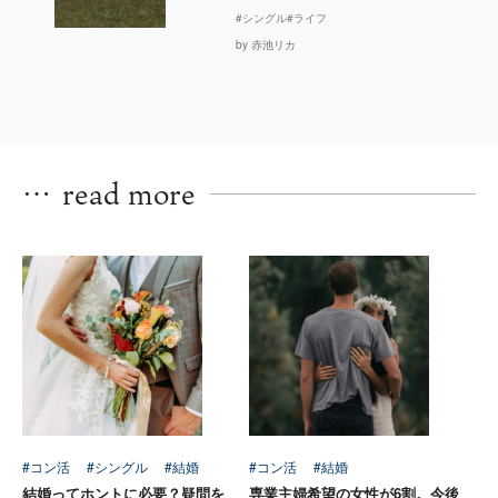
#シングル
#ライフ
by 赤池リカ
…
read more
#コン活
#シングル
#結婚
#コン活
#結婚
結婚ってホントに必要？疑問を
専業主婦希望の女性が6割。今後