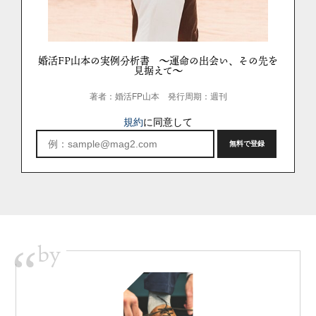
婚活FP山本の実例分析書 ～運命の出会い、その先を
見据えて～
著者：婚活FP山本
発行周期：週刊
規約
に同意して
by
“