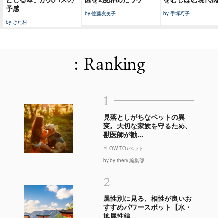
予感
by 佐藤友美子
by 手塚巧子
by きた村
: Ranking
1
見落としがちなペットの異
変。大切な家族を守るため、
獣医師が勧...
#HOW TO
#ペット
by by them 編集部
2
属性別に見る、相性が良いお
すすめパワースポット【水・
地属性編...