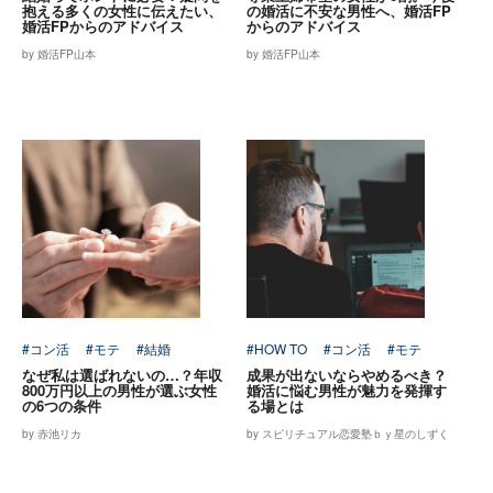
抱える多くの女性に伝えたい、
の婚活に不安な男性へ、婚活FP
婚活FPからのアドバイス
からのアドバイス
by 婚活FP山本
by 婚活FP山本
#コン活
#モテ
#結婚
#HOW TO
#コン活
#モテ
なぜ私は選ばれないの…？年収
成果が出ないならやめるべき？
800万円以上の男性が選ぶ女性
婚活に悩む男性が魅力を発揮す
の6つの条件
る場とは
by 赤池リカ
by スピリチュアル恋愛塾ｂｙ星のしずく