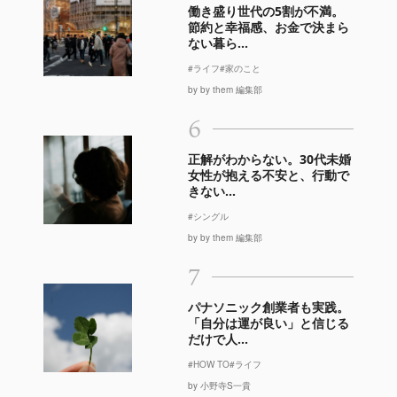
働き盛り世代の5割が不満。
節約と幸福感、お金で決まら
ない暮ら...
#ライフ
#家のこと
by by them 編集部
6
正解がわからない。30代未婚
女性が抱える不安と、行動で
きない...
#シングル
by by them 編集部
7
パナソニック創業者も実践。
「自分は運が良い」と信じる
だけで人...
#HOW TO
#ライフ
by 小野寺S一貴