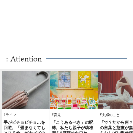
: Attention
#ライフ
#育児
#夫婦のこと
手がビチョビチョ…を
「こうあるべき」の呪
「で？だから何？
回避。「畳まなくても
縛。私たち親子が幼稚
の言葉と態度が妻
とじる傘」が大バズの
園を2度辞めたワケ
をむしばむ現代病