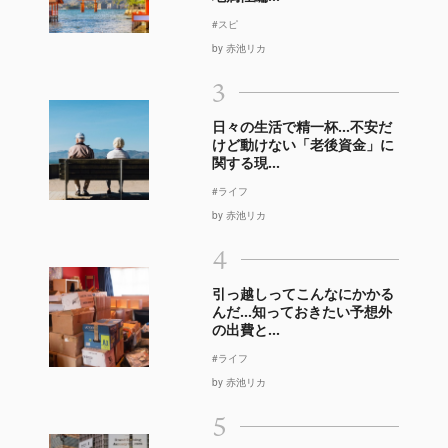
#スピ
by 赤池リカ
3
日々の生活で精一杯…不安だ
けど動けない「老後資金」に
関する現...
#ライフ
by 赤池リカ
4
引っ越しってこんなにかかる
んだ…知っておきたい予想外
の出費と...
#ライフ
by 赤池リカ
5