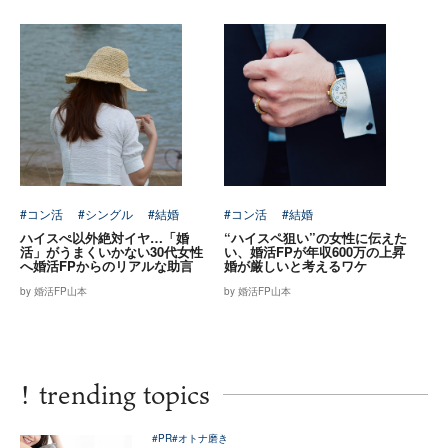
#コン活
#シングル
#結婚
#コン活
#結婚
ハイスぺ以外絶対イヤ…「婚
“ハイスペ狙い”の女性に伝えた
活」がうまくいかない30代女性
い、婚活FPが年収600万の上昇
へ婚活FPからのリアルな助言
婚が厳しいと考えるワケ
by 婚活FP山本
by 婚活FP山本
!
trending topics
#PR
#オトナ磨き