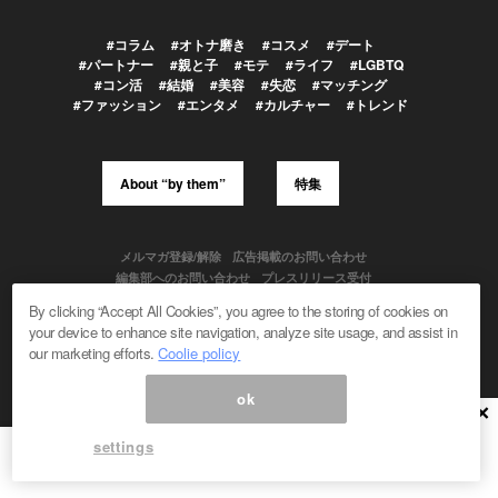
#コラム
#オトナ磨き
#コスメ
#デート
#パートナー
#親と子
#モテ
#ライフ
#LGBTQ
#コン活
#結婚
#美容
#失恋
#マッチング
#ファッション
#エンタメ
#カルチャー
#トレンド
About “by them”
特集
メルマガ登録/解除
広告掲載のお問い合わせ
編集部へのお問い合わせ
プレスリリース受付
メディア利用規約
By clicking “Accept All Cookies”, you agree to the storing of cookies on
your device to enhance site navigation, analyze site usage, and assist in
our marketing efforts.
Coolie policy
Powered by
ok
© 1999-2026 Magmag, Inc. All Rights Reserved
×
settings