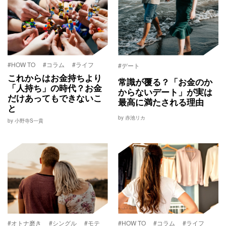
#HOW TO
#コラム
#ライフ
#デート
これからはお金持ちより
常識が覆る？「お金のか
「人持ち」の時代？お金
からないデート」が実は
だけあってもできないこ
最高に満たされる理由
と
by 赤池リカ
by 小野寺S一貴
#オトナ磨き
#シングル
#モテ
#HOW TO
#コラム
#ライフ