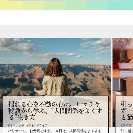
揺れる心を不動の心に。ヒマラヤ
引っ
秘教から学ぶ、“人間関係をよくす
だ…
る”生き方
と節
#オトナ磨き
#スピ
#ライフ
#ライフ
ハリオーム。お元気ですか。 今日は、人間関係をよくする
引っ越