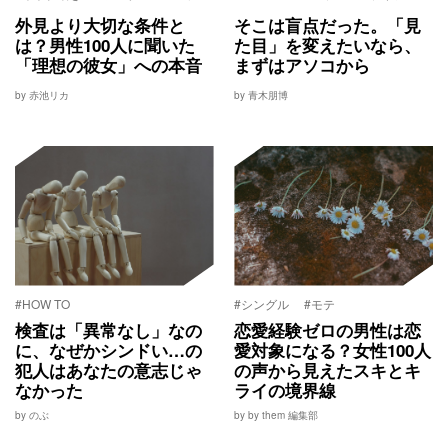
外見より大切な条件と
そこは盲点だった。「見
は？男性100人に聞いた
た目」を変えたいなら、
「理想の彼女」への本音
まずはアソコから
by 赤池リカ
by 青木朋博
#HOW TO
#シングル
#モテ
検査は「異常なし」なの
恋愛経験ゼロの男性は恋
に、なぜかシンドい…の
愛対象になる？女性100人
犯人はあなたの意志じゃ
の声から見えたスキとキ
なかった
ライの境界線
by のぶ
by by them 編集部