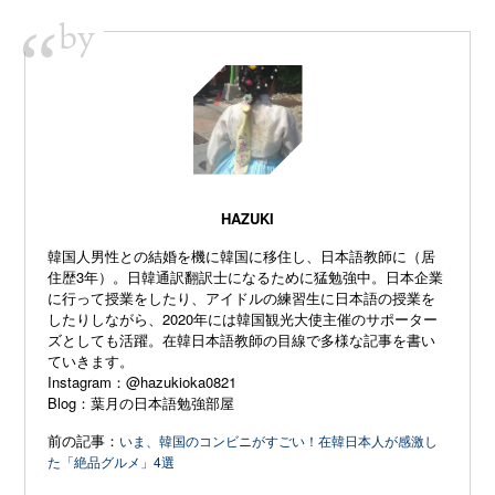
by
“
HAZUKI
韓国人男性との結婚を機に韓国に移住し、日本語教師に（居
住歴3年）。日韓通訳翻訳士になるために猛勉強中。日本企業
に行って授業をしたり、アイドルの練習生に日本語の授業を
したりしながら、2020年には韓国観光大使主催のサポーター
ズとしても活躍。在韓日本語教師の目線で多様な記事を書い
ていきます。
Instagram：
@hazukioka0821
Blog：
葉月の日本語勉強部屋
前の記事：
いま、韓国のコンビニがすごい！在韓日本人が感激し
た「絶品グルメ」4選