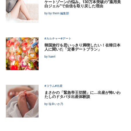
ケートゾーンの悩み。130万本突破の"薬用美
白ジェル"で自信を取り戻した理由
by by them 編集部
#カルチャー
#デート
韓国旅行を思いっきり満喫したい！在韓日本
人に聞いた「定番デートプラン」
by haeri
#コラム
#出産
まさかの「緊急帝王切開」に…出産が怖いわ
たしのドタバタ出産体験談
by 塩辛いか乃