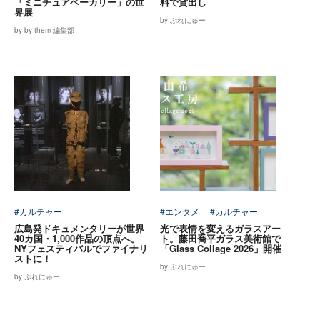
「ミニチュアベーカリー」の世
料で貸出し
界展
by ぷれにゅー
by by them 編集部
#カルチャー
#エンタメ
#カルチャー
広島発ドキュメンタリーが世界
光で表情を変えるガラスアー
40カ国・1,000作品の頂点へ。
ト。藤田喬平ガラス美術館で
NYフェスティバルでファイナリ
「Glass Collage 2026」開催
ストに！
by ぷれにゅー
by ぷれにゅー