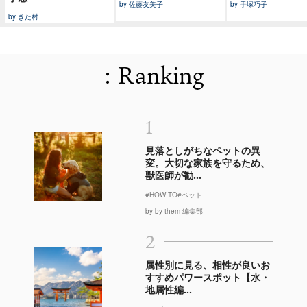
by 佐藤友美子
by 手塚巧子
by きた村
: Ranking
1
見落としがちなペットの異
変。大切な家族を守るため、
獣医師が勧...
#HOW TO
#ペット
by by them 編集部
2
属性別に見る、相性が良いお
すすめパワースポット【水・
地属性編...