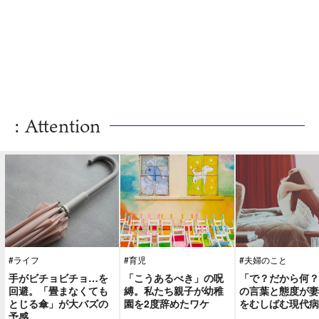
: Attention
#ライフ
#育児
#夫婦のこと
手がビチョビチョ…を
「こうあるべき」の呪
「で？だから何？
回避。「畳まなくても
縛。私たち親子が幼稚
の言葉と態度が妻
とじる傘」が大バズの
園を2度辞めたワケ
をむしばむ現代病
予感