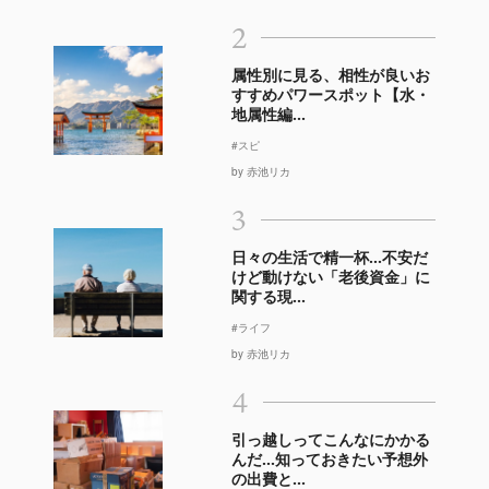
2
属性別に見る、相性が良いお
すすめパワースポット【水・
地属性編...
#スピ
by 赤池リカ
3
日々の生活で精一杯…不安だ
けど動けない「老後資金」に
関する現...
#ライフ
by 赤池リカ
4
引っ越しってこんなにかかる
んだ…知っておきたい予想外
の出費と...