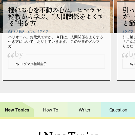
揺れる心を不動の心に。ヒマラヤ
引っ
秘教から学ぶ、“人間関係をよくす
だ…
る”生き方
と節
#オトナ磨き
#スピ
#ライフ
#ライフ
ハリオーム。お元気ですか。 今日は、人間関係をよくする
引っ越
生き方について、お話していきます。 この記事のメルマ
「こん
ガ...
りませ..
“
“
by
b
by ヨグマタ相川圭子
b
New Topics
How To
Writer
Question