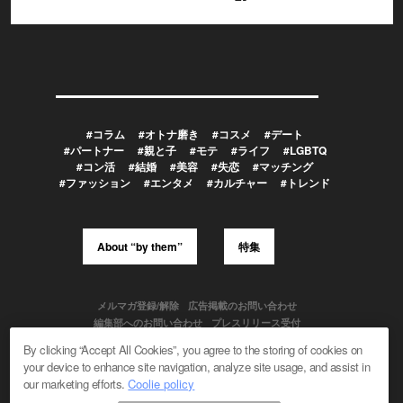
#コラム
#オトナ磨き
#コスメ
#デート
#パートナー
#親と子
#モテ
#ライフ
#LGBTQ
#コン活
#結婚
#美容
#失恋
#マッチング
#ファッション
#エンタメ
#カルチャー
#トレンド
About “by them”
特集
メルマガ登録/解除
広告掲載のお問い合わせ
編集部へのお問い合わせ
プレスリリース受付
メディア利用規約
By clicking “Accept All Cookies”, you agree to the storing of cookies on
your device to enhance site navigation, analyze site usage, and assist in
our marketing efforts.
Coolie policy