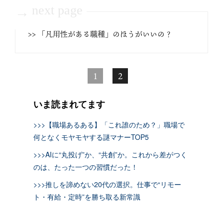
next page
→
>> 「凡用性がある職種」のほうがいいの？
1
2
いま読まれてます
>>>【職場あるある】「これ誰のため？」職場で
何となくモヤモヤする謎マナーTOP5
>>>AIに“丸投げ”か、“共創”か。これから差がつく
のは、たった一つの習慣だった！
>>>推しを諦めない20代の選択。仕事で“リモー
ト・有給・定時”を勝ち取る新常識