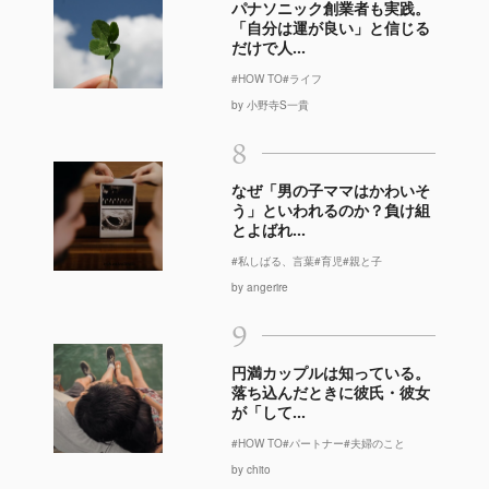
パナソニック創業者も実践。
「自分は運が良い」と信じる
だけで人...
#HOW TO
#ライフ
by 小野寺S一貴
8
なぜ「男の子ママはかわいそ
う」といわれるのか？負け組
とよばれ...
#私しばる、言葉
#育児
#親と子
by angerire
9
円満カップルは知っている。
落ち込んだときに彼氏・彼女
が「して...
#HOW TO
#パートナー
#夫婦のこと
by chito