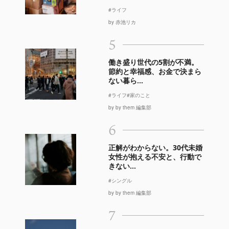
#ライフ
by 赤池リカ
5
働き盛り世代の5割が不満。
節約と幸福感、お金で決まら
ない暮ら...
#ライフ
#家のこと
by by them 編集部
6
正解がわからない。30代未婚
女性が抱える不安と、行動で
きない...
#シングル
by by them 編集部
7