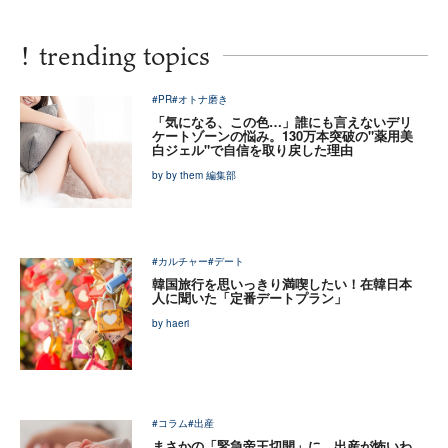
!
trending topics
#PR
#オトナ磨き
「気になる、この色…」誰にも言えないデリ
ケートゾーンの悩み。130万本突破の"薬用美
白ジェル"で自信を取り戻した理由
by by them 編集部
#カルチャー
#デート
韓国旅行を思いっきり満喫したい！在韓日本
人に聞いた「定番デートプラン」
by haeri
#コラム
#出産
まさかの「緊急帝王切開」に…出産が怖いわ