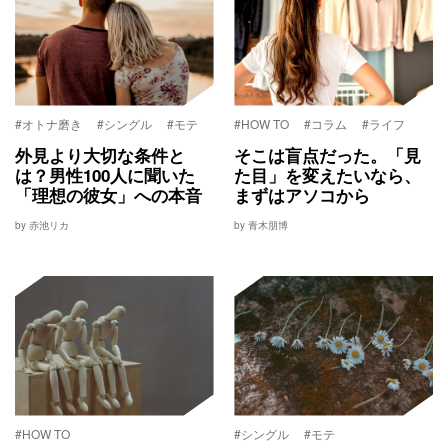
#オトナ磨き
#シングル
#モテ
#HOW TO
#コラム
#ライフ
外見より大切な条件と
そこは盲点だった。「見
は？男性100人に聞いた
た目」を変えたいなら、
「理想の彼女」への本音
まずはアソコから
by 赤池リカ
by 青木朋博
#HOW TO
#シングル
#モテ