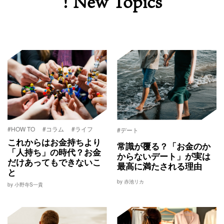
! New Topics
#HOW TO
#コラム
#ライフ
#デート
これからはお金持ちより
常識が覆る？「お金のか
「人持ち」の時代？お金
からないデート」が実は
だけあってもできないこ
最高に満たされる理由
と
by 赤池リカ
by 小野寺S一貴