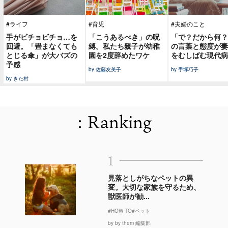
#ライフ
#育児
#夫婦のこと
手がビチョビチョ…を
「こうあるべき」の呪
「で？だから何？
回避。「畳まなくても
縛。私たち親子が幼稚
の言葉と態度が妻
とじる傘」が大バズの
園を2度辞めたワケ
をむしばむ現代病
予感
by 佐藤友美子
by 手塚巧子
by きた村
: Ranking
1
見落としがちなペットの異
変。大切な家族を守るため、
獣医師が勧...
#HOW TO
#ペット
by by them 編集部