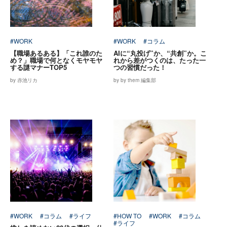
#WORK
#WORK
#コラム
【職場あるある】「これ誰のた
AIに“丸投げ”か、“共創”か。こ
め？」職場で何となくモヤモヤ
れから差がつくのは、たった一
する謎マナーTOP5
つの習慣だった！
by 赤池リカ
by by them 編集部
#WORK
#コラム
#ライフ
#HOW TO
#WORK
#コラム
#ライフ