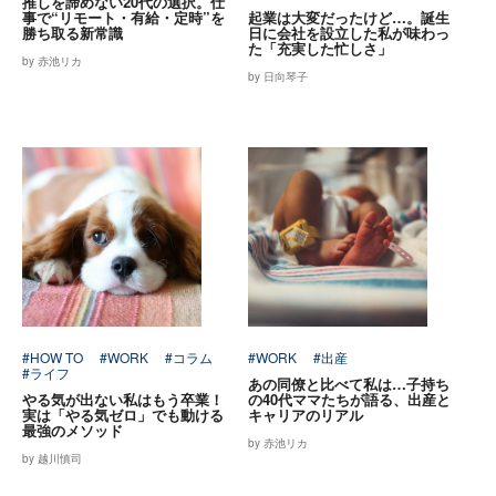
推しを諦めない20代の選択。仕
事で“リモート・有給・定時”を
起業は大変だったけど…。誕生
勝ち取る新常識
日に会社を設立した私が味わっ
た「充実した忙しさ」
by 赤池リカ
by 日向琴子
#HOW TO
#WORK
#コラム
#WORK
#出産
#ライフ
あの同僚と比べて私は…子持ち
やる気が出ない私はもう卒業！
の40代ママたちが語る、出産と
実は「やる気ゼロ」でも動ける
キャリアのリアル
最強のメソッド
by 赤池リカ
by 越川慎司