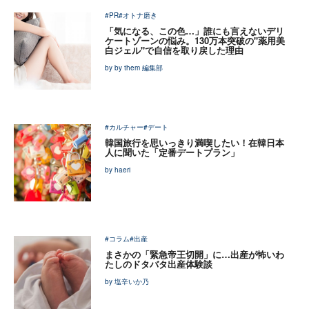
#PR
#オトナ磨き
「気になる、この色…」誰にも言えないデリ
ケートゾーンの悩み。130万本突破の"薬用美
白ジェル"で自信を取り戻した理由
by by them 編集部
#カルチャー
#デート
韓国旅行を思いっきり満喫したい！在韓日本
人に聞いた「定番デートプラン」
by haeri
#コラム
#出産
まさかの「緊急帝王切開」に…出産が怖いわ
たしのドタバタ出産体験談
by 塩辛いか乃