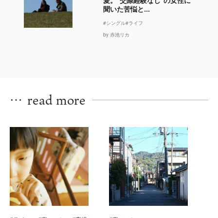
愛。“交際経験なし”の女性に
聞いた苦悩と...
#シングル
#ライフ
by 赤池リカ
…
read more