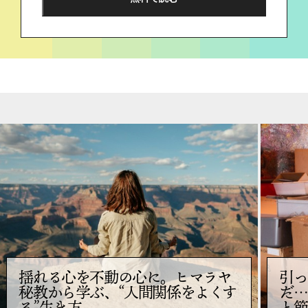
揺れる心を不動の心に。ヒマラヤ
引っ
秘教から学ぶ、“人間関係をよくす
だ…
る”生き方
と節