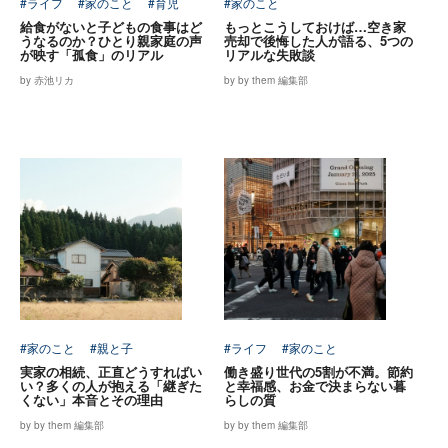
#ライフ
#家のこと
#育児
#家のこと
給食がないと子どもの食事はど
もっとこうしておけば…空き家
うなるのか？ひとり親家庭の声
売却で後悔した人が語る、5つの
が映す「孤食」のリアル
リアルな失敗談
by 赤池リカ
by by them 編集部
#家のこと
#親と子
#ライフ
#家のこと
実家の相続、正直どうすればい
働き盛り世代の5割が不満。節約
い？多くの人が抱える「継ぎた
と幸福感、お金で決まらない暮
くない」本音とその理由
らしの質
by by them 編集部
by by them 編集部