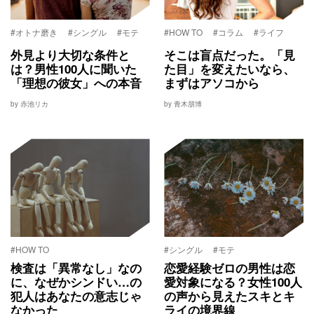
#オトナ磨き
#シングル
#モテ
#HOW TO
#コラム
#ライフ
外見より大切な条件と
そこは盲点だった。「見
は？男性100人に聞いた
た目」を変えたいなら、
「理想の彼女」への本音
まずはアソコから
by 赤池リカ
by 青木朋博
#HOW TO
#シングル
#モテ
検査は「異常なし」なの
恋愛経験ゼロの男性は恋
に、なぜかシンドい…の
愛対象になる？女性100人
犯人はあなたの意志じゃ
の声から見えたスキとキ
なかった
ライの境界線