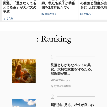
回避。「畳まなくても
縛。私たち親子が幼稚
の言葉と態度が妻
とじる傘」が大バズの
園を2度辞めたワケ
をむしばむ現代病
予感
by 佐藤友美子
by 手塚巧子
by きた村
: Ranking
1
見落としがちなペットの異
変。大切な家族を守るため、
獣医師が勧...
#HOW TO
#ペット
by by them 編集部
2
属性別に見る、相性が良いお