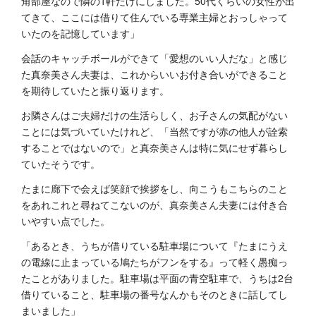
角部屋なので隣の1軒だけにしました。50代くらいの女性が出
てきて、ここには借りて住んでいる専業主婦とおっしゃって
いたのを記憶しています」
会話のキャッチボールができて「愛想のいい人だな」と感じ
た真奈美さん夫妻は、これからいいお付き合いができること
を期待していたと振り返ります。
お隣さんはご夫婦だけの生活らしく、お子さんの気配がない
ことには気づいていたけれど、「当然ですが赤の他人が詮索
することではないので」と真奈美さんは特に気にせず暮らし
ていたそうです。
たまに廊下で会えば笑顔で挨拶をし、向こうもこちらのこと
をあれこれと尋ねてこないのが、真奈美さん夫妻には付き合
いやすい点でした。
「あるとき、うちが借りている駐車場について『たまにうえ
の電線に止まっている鳩たちがフンをする』って軽く愚痴っ
たことがありました。駐車場は平面の青空駐車で、うちは2台
借りていること、駐車場の番号なんかもそのときに話してし
まいました」