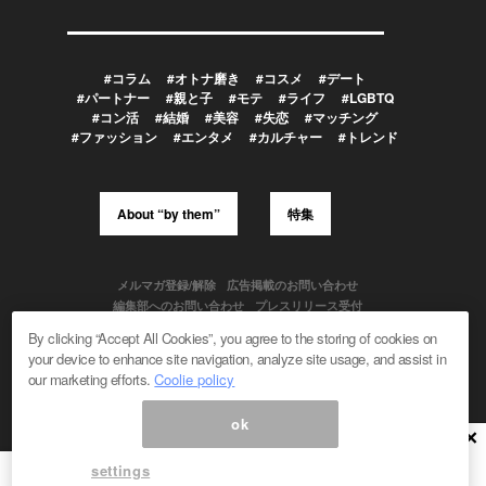
#コラム
#オトナ磨き
#コスメ
#デート
#パートナー
#親と子
#モテ
#ライフ
#LGBTQ
#コン活
#結婚
#美容
#失恋
#マッチング
#ファッション
#エンタメ
#カルチャー
#トレンド
About “by them”
特集
メルマガ登録/解除
広告掲載のお問い合わせ
編集部へのお問い合わせ
プレスリリース受付
メディア利用規約
By clicking “Accept All Cookies”, you agree to the storing of cookies on
your device to enhance site navigation, analyze site usage, and assist in
our marketing efforts.
Coolie policy
Powered by
ok
© 1999-2026 Magmag, Inc. All Rights Reserved
×
settings