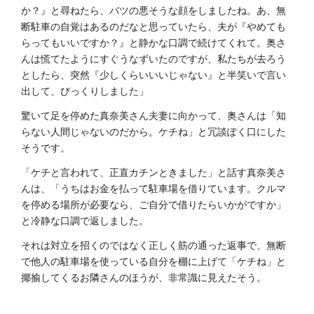
か？』と尋ねたら、バツの悪そうな顔をしましたね。あ、無
断駐車の自覚はあるのだなと思っていたら、夫が『やめても
らってもいいですか？』と静かな口調で続けてくれて。奥さ
んは慌てたようにすぐうなずいたのですが、私たちが去ろう
としたら、突然『少しくらいいいじゃない』と半笑いで言い
出して、びっくりしました」
驚いて足を停めた真奈美さん夫妻に向かって、奥さんは「知
らない人間じゃないのだから。ケチね」と冗談ぽく口にした
そうです。
「ケチと言われて、正直カチンときました」と話す真奈美さ
んは、「うちはお金を払って駐車場を借りています。クルマ
を停める場所が必要なら、ご自分で借りたらいかがですか」
と冷静な口調で返しました。
それは対立を招くのではなく正しく筋の通った返事で、無断
で他人の駐車場を使っている自分を棚に上げて「ケチね」と
揶揄してくるお隣さんのほうが、非常識に見えたそう。