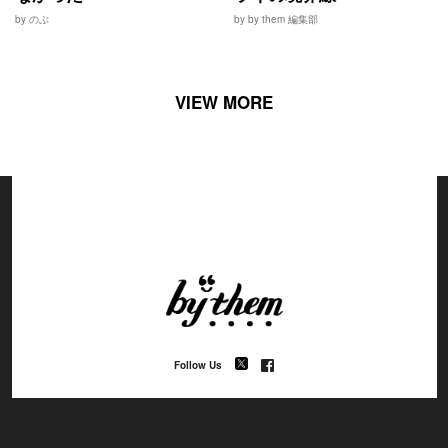
by のぶ
by by them 編集部
VIEW MORE
Follow Us