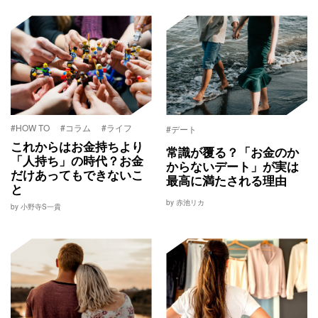
#HOW TO
#コラム
#ライフ
#デート
これからはお金持ちより
常識が覆る？「お金のか
「人持ち」の時代？お金
からないデート」が実は
だけあってもできないこ
最高に満たされる理由
と
by 赤池リカ
by 小野寺S一貴