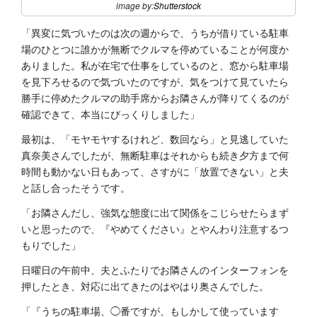
image by:
Shutterstock
「異変に気づいたのは次の週からで、うちが借りている駐車
場のひとつに誰かが無断でクルマを停めていることが何度か
ありました。私が在宅で仕事をしているのと、窓から駐車場
を見下ろせるので気づいたのですが、気をつけて見ていたら
勝手に停めたクルマの助手席からお隣さんが降りてくるのが
確認できて、本当にびっくりしました」
最初は、「モヤモヤするけれど、数回なら」と見逃していた
真奈美さんでしたが、無断駐車はそれからも続き夕方まで何
時間も動かない日もあって、さすがに「放置できない」と夫
と話し合ったそうです。
「お隣さんだし、強気な態度に出て関係をこじらせたらまず
いと思ったので、『やめてください』とやんわり注意するつ
もりでした」
日曜日の午前中、夫とふたりでお隣さんのインターフォンを
押したとき、対応に出てきたのはやはり奥さんでした。
「『うちの駐車場、◯番ですが、もしかして使っています