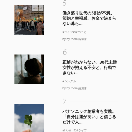
5
働き盛り世代の5割が不満。
節約と幸福感、お金で決まら
ない暮ら...
#ライフ
#家のこと
by by them 編集部
6
正解がわからない。30代未婚
女性が抱える不安と、行動で
きない...
#シングル
by by them 編集部
7
パナソニック創業者も実践。
「自分は運が良い」と信じる
だけで人...
#HOW TO
#ライフ