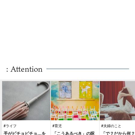
: Attention
#ライフ
#育児
#夫婦のこと
手がビチョビチョ…を
「こうあるべき」の呪
「で？だから何？