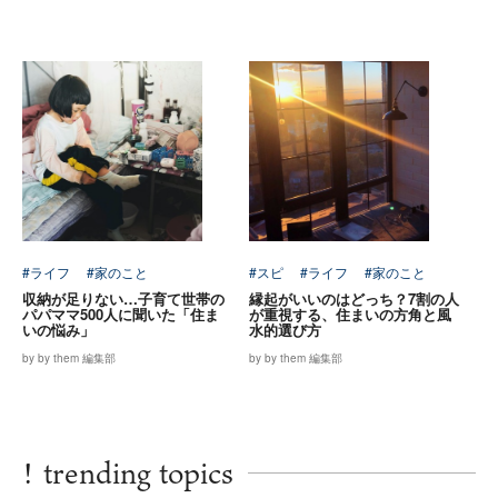
#ライフ
#家のこと
#スピ
#ライフ
#家のこと
収納が足りない…子育て世帯の
縁起がいいのはどっち？7割の人
パパママ500人に聞いた「住ま
が重視する、住まいの方角と風
いの悩み」
水的選び方
by by them 編集部
by by them 編集部
!
trending topics