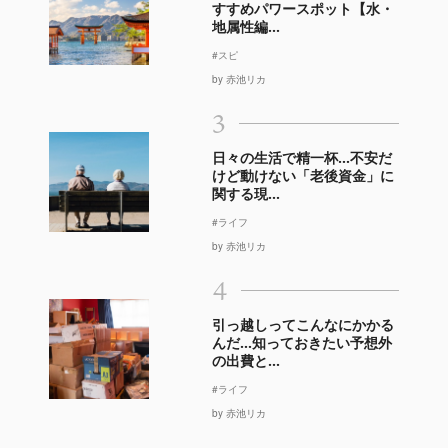
すすめパワースポット【水・
地属性編...
#スピ
by 赤池リカ
3
日々の生活で精一杯…不安だ
けど動けない「老後資金」に
関する現...
#ライフ
by 赤池リカ
4
引っ越しってこんなにかかる
んだ…知っておきたい予想外
の出費と...
#ライフ
by 赤池リカ