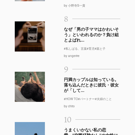
by 小野寺S一貴
8
なぜ「男の子ママはかわいそ
う」といわれるのか？負け組
とよばれ...
#私しばる、言葉
#育児
#親と子
by angerire
9
円満カップルは知っている。
落ち込んだときに彼氏・彼女
が「して...
#HOW TO
#パートナー
#夫婦のこと
by chito
10
うまくいかない私の恋