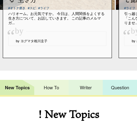
#オトナ磨き
#スピ
#ライフ
#ライフ
ハリオーム。お元気ですか。 今日は、人間関係をよくする
引っ越
生き方について、お話していきます。 この記事のメルマ
「こん
ガ...
りませ..
“
“
by
b
by ヨグマタ相川圭子
b
New Topics
How To
Writer
Question
! New Topics