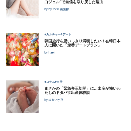
白ジェル"で自信を取り戻した理由
by by them 編集部
#カルチャー
#デート
韓国旅行を思いっきり満喫したい！在韓日本
人に聞いた「定番デートプラン」
by haeri
#コラム
#出産
まさかの「緊急帝王切開」に…出産が怖いわ
たしのドタバタ出産体験談
by 塩辛いか乃