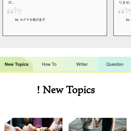
ガ...
りませ..
“
“
by
b
by ヨグマタ相川圭子
b
New Topics
How To
Writer
Question
! New Topics