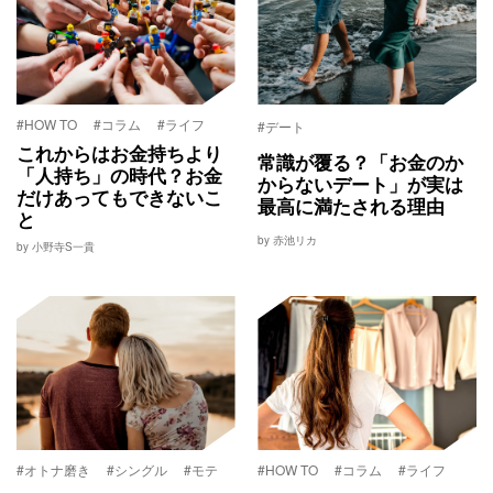
#HOW TO
#コラム
#ライフ
#デート
これからはお金持ちより
常識が覆る？「お金のか
「人持ち」の時代？お金
からないデート」が実は
だけあってもできないこ
最高に満たされる理由
と
by 赤池リカ
by 小野寺S一貴
#オトナ磨き
#シングル
#モテ
#HOW TO
#コラム
#ライフ