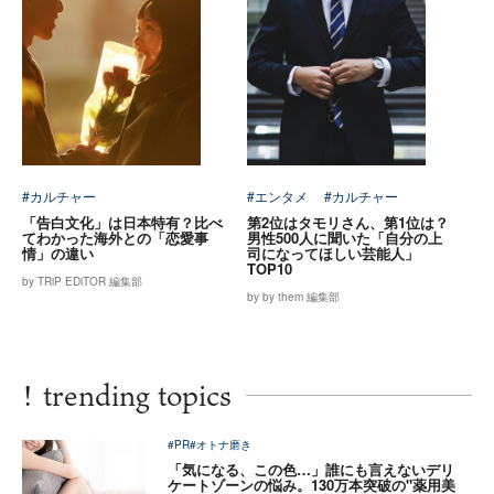
#カルチャー
#エンタメ
#カルチャー
「告白文化」は日本特有？比べ
第2位はタモリさん、第1位は？
てわかった海外との「恋愛事
男性500人に聞いた「自分の上
情」の違い
司になってほしい芸能人」
TOP10
by TRiP EDiTOR 編集部
by by them 編集部
!
trending topics
#PR
#オトナ磨き
「気になる、この色…」誰にも言えないデリ
ケートゾーンの悩み。130万本突破の"薬用美