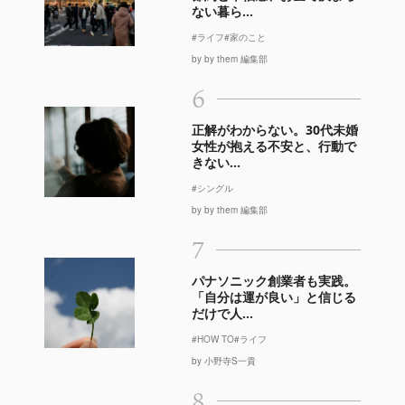
ない暮ら...
#ライフ
#家のこと
by by them 編集部
6
正解がわからない。30代未婚
女性が抱える不安と、行動で
きない...
#シングル
by by them 編集部
7
パナソニック創業者も実践。
「自分は運が良い」と信じる
だけで人...
#HOW TO
#ライフ
by 小野寺S一貴
8