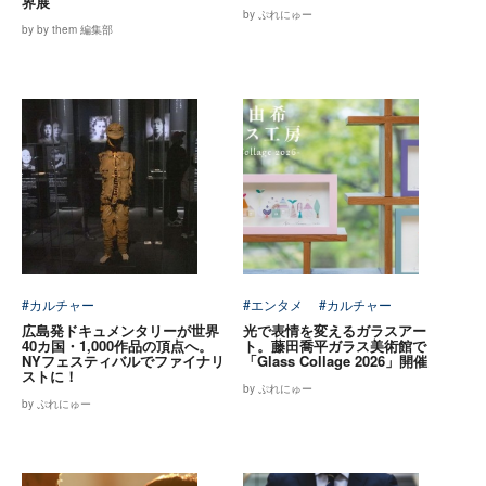
界展
by ぷれにゅー
by by them 編集部
#カルチャー
#エンタメ
#カルチャー
広島発ドキュメンタリーが世界
光で表情を変えるガラスアー
40カ国・1,000作品の頂点へ。
ト。藤田喬平ガラス美術館で
NYフェスティバルでファイナリ
「Glass Collage 2026」開催
ストに！
by ぷれにゅー
by ぷれにゅー