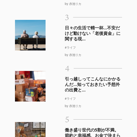
by 赤池リカ
3
日々の生活で精一杯…不安だ
けど動けない「老後資金」に
関する現...
#ライフ
by 赤池リカ
4
引っ越しってこんなにかかる
んだ…知っておきたい予想外
の出費と...
#ライフ
by 赤池リカ
5
働き盛り世代の5割が不満。
節約と幸福感、お金で決まら