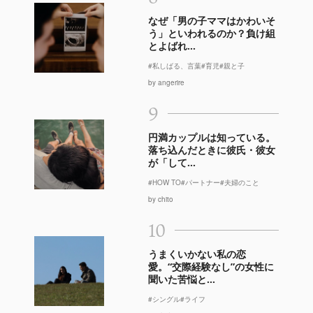
なぜ「男の子ママはかわいそ
う」といわれるのか？負け組
とよばれ...
#私しばる、言葉
#育児
#親と子
by angerire
9
円満カップルは知っている。
落ち込んだときに彼氏・彼女
が「して...
#HOW TO
#パートナー
#夫婦のこと
by chito
10
うまくいかない私の恋
愛。“交際経験なし”の女性に
聞いた苦悩と...
#シングル
#ライフ