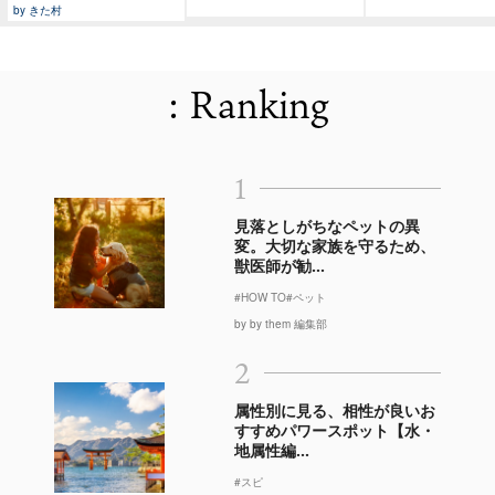
by きた村
: Ranking
1
見落としがちなペットの異
変。大切な家族を守るため、
獣医師が勧...
#HOW TO
#ペット
by by them 編集部
2
属性別に見る、相性が良いお
すすめパワースポット【水・
地属性編...
#スピ