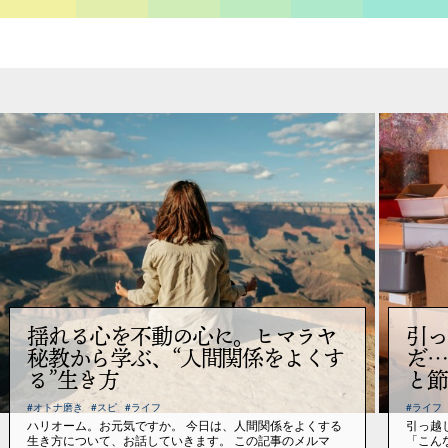
揺れる心を不動の心に。ヒマラヤ
引っ
秘教から学ぶ、“人間関係をよくす
だ…
る”生き方
と節
#オトナ磨き
#スピ
#ライフ
#ライフ
ハリオーム。お元気ですか。 今日は、人間関係をよくする
引っ越
生き方について、お話していきます。 この記事のメルマ
「こん