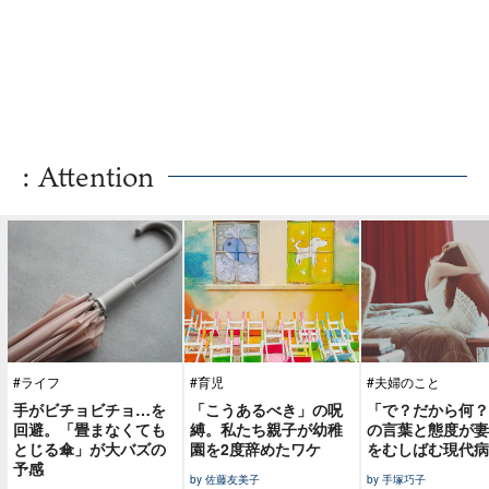
: Attention
#ライフ
#育児
#夫婦のこと
手がビチョビチョ…を
「こうあるべき」の呪
「で？だから何？
回避。「畳まなくても
縛。私たち親子が幼稚
の言葉と態度が妻
とじる傘」が大バズの
園を2度辞めたワケ
をむしばむ現代病
予感
by 佐藤友美子
by 手塚巧子