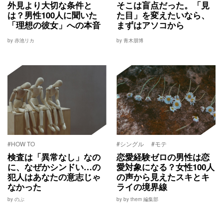
外見より大切な条件と
そこは盲点だった。「見
は？男性100人に聞いた
た目」を変えたいなら、
「理想の彼女」への本音
まずはアソコから
by 赤池リカ
by 青木朋博
#HOW TO
#シングル
#モテ
検査は「異常なし」なの
恋愛経験ゼロの男性は恋
に、なぜかシンドい…の
愛対象になる？女性100人
犯人はあなたの意志じゃ
の声から見えたスキとキ
なかった
ライの境界線
by のぶ
by by them 編集部