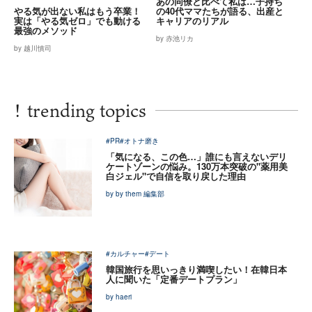
あの同僚と比べて私は…子持ち
やる気が出ない私はもう卒業！
の40代ママたちが語る、出産と
実は「やる気ゼロ」でも動ける
キャリアのリアル
最強のメソッド
by 赤池リカ
by 越川慎司
!
trending topics
#PR
#オトナ磨き
「気になる、この色…」誰にも言えないデリ
ケートゾーンの悩み。130万本突破の"薬用美
白ジェル"で自信を取り戻した理由
by by them 編集部
#カルチャー
#デート
韓国旅行を思いっきり満喫したい！在韓日本
人に聞いた「定番デートプラン」
by haeri