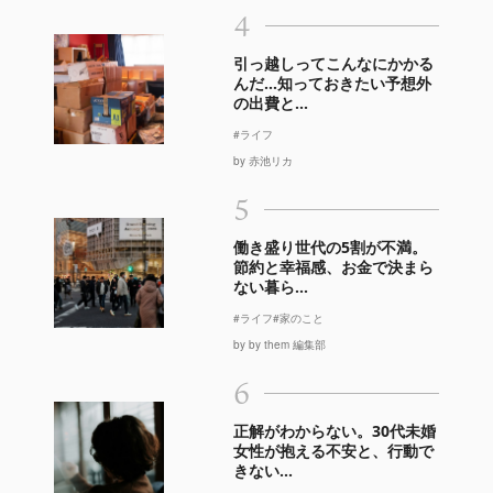
4
引っ越しってこんなにかかる
んだ…知っておきたい予想外
の出費と...
#ライフ
by 赤池リカ
5
働き盛り世代の5割が不満。
節約と幸福感、お金で決まら
ない暮ら...
#ライフ
#家のこと
by by them 編集部
6
正解がわからない。30代未婚
女性が抱える不安と、行動で
きない...