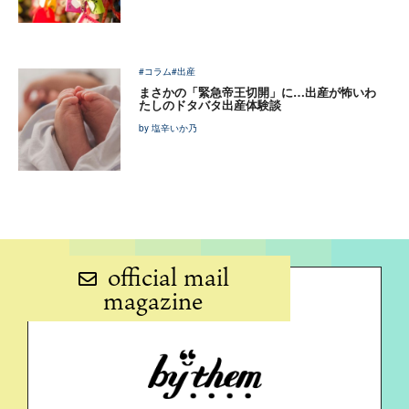
#コラム
#出産
まさかの「緊急帝王切開」に…出産が怖いわ
たしのドタバタ出産体験談
by 塩辛いか乃
official mail
magazine