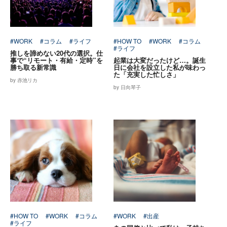
#WORK
#コラム
#ライフ
#HOW TO
#WORK
#コラム
#ライフ
推しを諦めない20代の選択。仕
事で“リモート・有給・定時”を
起業は大変だったけど…。誕生
勝ち取る新常識
日に会社を設立した私が味わっ
た「充実した忙しさ」
by 赤池リカ
by 日向琴子
#HOW TO
#WORK
#コラム
#WORK
#出産
#ライフ