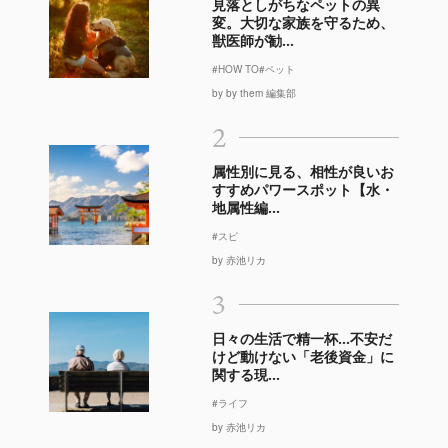
見落としがちなペットの異
変。大切な家族を守るため、
獣医師が勧...
#HOW TO
#ペット
by by them 編集部
2
属性別に見る、相性が良いお
すすめパワースポット【水・
地属性編...
#スピ
by 赤池リカ
3
日々の生活で精一杯…不安だ
けど動けない「老後資金」に
関する現...
#ライフ
by 赤池リカ