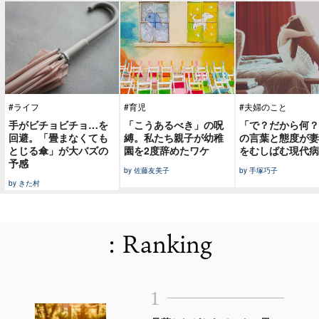
#ライフ
#育児
#夫婦のこと
手がビチョビチョ…を
「こうあるべき」の呪
「で？だから何？
回避。「畳まなくても
縛。私たち親子が幼稚
の言葉と態度が妻
とじる傘」が大バズの
園を2度辞めたワケ
をむしばむ現代病
予感
by 佐藤友美子
by 手塚巧子
by きた村
: Ranking
1