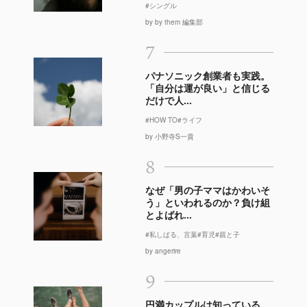
#シングル
by by them 編集部
7
パナソニック創業者も実践。
「自分は運が良い」と信じる
だけで人...
#HOW TO
#ライフ
by 小野寺S一貴
8
なぜ「男の子ママはかわいそ
う」といわれるのか？負け組
とよばれ...
#私しばる、言葉
#育児
#親と子
by angerire
9
円満カップルは知っている。