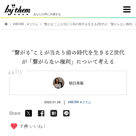
あなたの声に共感する
#WORK
,
#コラム
“繋がる”ことが当たり前の時代を生きるZ世代が「繋がらない権利
“繋がる”ことが当たり前の時代を生きるZ世代
が「繋がらない権利」について考える
“
by
朝日美陽
|
2022.01.26
#WORK
#コラム
Share
7 件
いいね！