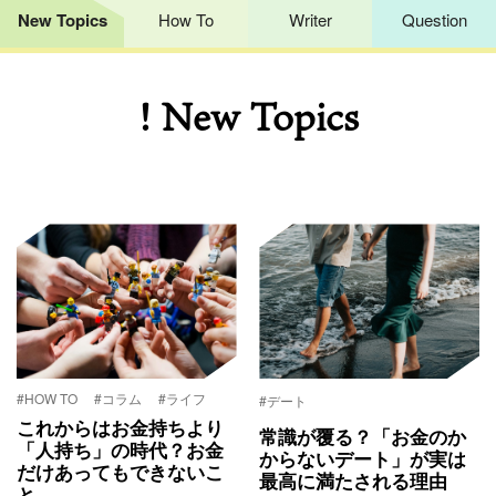
New Topics
How To
Writer
Question
! New Topics
#HOW TO
#コラム
#ライフ
#デート
これからはお金持ちより
常識が覆る？「お金のか
「人持ち」の時代？お金
からないデート」が実は
だけあってもできないこ
最高に満たされる理由
と