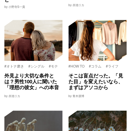
by 赤池リカ
by 小野寺S一貴
#オトナ磨き
#シングル
#モテ
#HOW TO
#コラム
#ライフ
外見より大切な条件と
そこは盲点だった。「見
は？男性100人に聞いた
た目」を変えたいなら、
「理想の彼女」への本音
まずはアソコから
by 赤池リカ
by 青木朋博