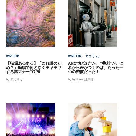
#WORK
#WORK
#コラム
【職場あるある】「これ誰のた
AIに“丸投げ”か、“共創”か。こ
め？」職場で何となくモヤモヤ
れから差がつくのは、たった一
する謎マナーTOP5
つの習慣だった！
by 赤池リカ
by by them 編集部