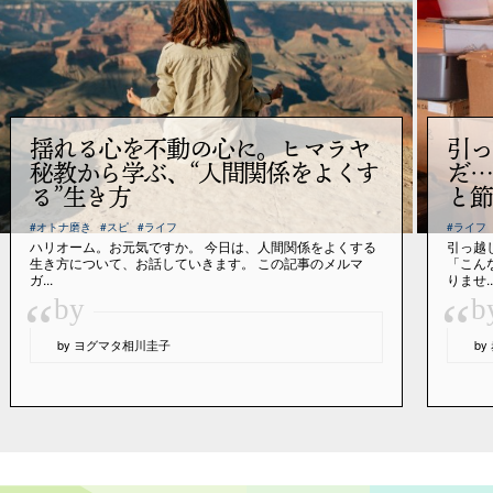
揺れる心を不動の心に。ヒマラヤ
引っ
秘教から学ぶ、“人間関係をよくす
だ…
る”生き方
と節
#オトナ磨き
#スピ
#ライフ
#ライフ
ハリオーム。お元気ですか。 今日は、人間関係をよくする
引っ越
生き方について、お話していきます。 この記事のメルマ
「こん
ガ...
りませ..
“
“
by
b
by ヨグマタ相川圭子
b