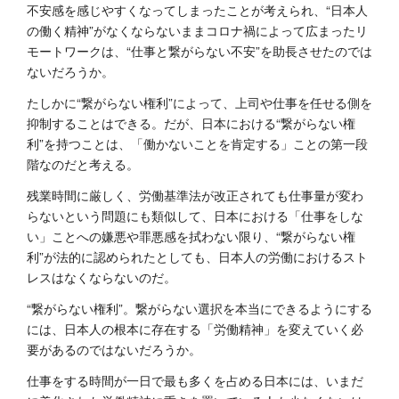
不安感を感じやすくなってしまったことが考えられ、“日本人
の働く精神”がなくならないままコロナ禍によって広まったリ
モートワークは、“仕事と繋がらない不安”を助長させたのでは
ないだろうか。
たしかに“繋がらない権利”によって、上司や仕事を任せる側を
抑制することはできる。だが、日本における“繋がらない権
利”を持つことは、「働かないことを肯定する」ことの第一段
階なのだと考える。
残業時間に厳しく、労働基準法が改正されても仕事量が変わ
らないという問題にも類似して、日本における「仕事をしな
い」ことへの嫌悪や罪悪感を拭わない限り、“繋がらない権
利”が法的に認められたとしても、日本人の労働におけるスト
レスはなくならないのだ。
“繋がらない権利”。繋がらない選択を本当にできるようにする
には、日本人の根本に存在する「労働精神」を変えていく必
要があるのではないだろうか。
仕事をする時間が一日で最も多くを占める日本には、いまだ