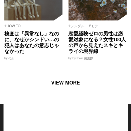
#HOW TO
#シングル
#モテ
検査は「異常なし」なの
恋愛経験ゼロの男性は恋
に、なぜかシンドい…の
愛対象になる？女性100人
犯人はあなたの意志じゃ
の声から見えたスキとキ
なかった
ライの境界線
by のぶ
by by them 編集部
VIEW MORE