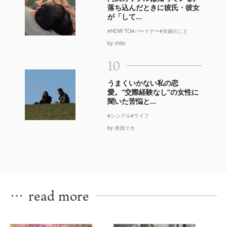
落ち込んだときに彼氏・彼女
が「して...
#HOW TO
#パートナー
#夫婦のこと
by chito
10
うまくいかない私の恋
愛。“交際経験なし”の女性に
聞いた苦悩と...
#シングル
#ライフ
by 赤池リカ
…
read more